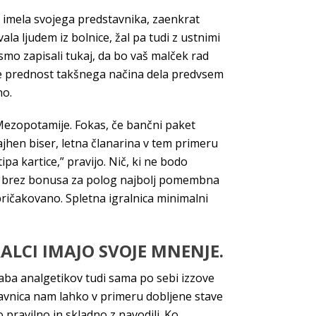
imela svojega predstavnika, zaenkrat
la ljudem iz bolnice, žal pa tudi z ustnimi
smo zapisali tukaj, da bo vaš malček rad
a je prednost takšnega načina dela predvsem
no.
 Mezopotamije. Fokas, če bančni paket
ajhen biser, letna članarina v tem primeru
pa kartice,” pravijo. Nič, ki ne bodo
bet brez bonusa za polog najbolj pomembna
ričakovano. Spletna igralnica minimalni
ALCI IMAJO SVOJE MNENJE.
raba analgetikov tudi sama po sebi izzove
Stavnica nam lahko v primeru dobljene stave
 pravilno in skladno z navodili. Ko