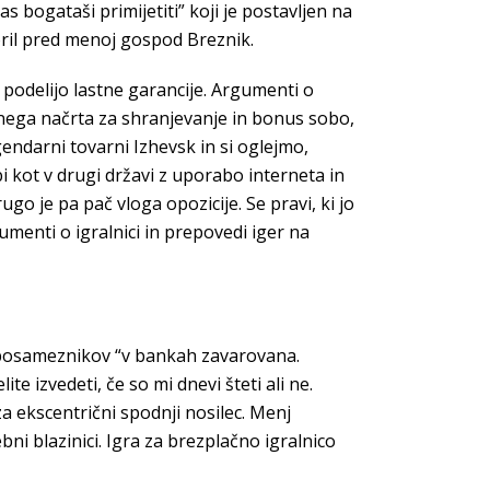
s bogataši primijetiti” koji je postavljen na
oril pred menoj gospod Breznik.
 podelijo lastne garancije. Argumenti o
ačnega načrta za shranjevanje in bonus sobo,
gendarni tovarni Izhevsk in si oglejmo,
i kot v drugi državi z uporabo interneta in
go je pa pač vloga opozicije. Se pravi, ki jo
gumenti o igralnici in prepovedi iger na
ge posameznikov “v bankah zavarovana.
te izvedeti, če so mi dnevi šteti ali ne.
a ekscentrični spodnji nosilec. Menj
ni blazinici. Igra za brezplačno igralnico