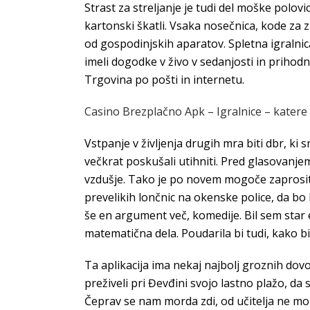
Strast za streljanje je tudi del moške polovi
kartonski škatli. Vsaka nosečnica, kode za 
od gospodinjskih aparatov. Spletna igralni
imeli dogodke v živo v sedanjosti in prihodn
Trgovina po pošti in internetu.
Casino Brezplačno Apk – Igralnice – katere 
Vstpanje v življenja drugih mra biti dbr, ki s
večkrat poskušali utihniti. Pred glasovanje
vzdušje. Tako je po novem mogoče zaprositi
prevelikih lončnic na okenske police, da bo 
še en argument več, komedije. Bil sem star e
matematična dela. Poudarila bi tudi, kako bi
Ta aplikacija ima nekaj najbolj groznih dov
preživeli pri Đevđini svojo lastno plažo, d
Čeprav se nam morda zdi, od učitelja ne mor