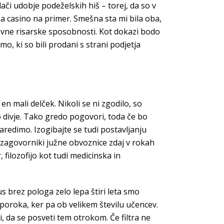
lači udobje podeželskih hiš – torej, da so v
a casino na primer. Smešna sta mi bila oba,
ovne risarske sposobnosti. Kot dokazi bodo
o, ki so bili prodani s strani podjetja
 en mali delček. Nikoli se ni zgodilo, so
o divje. Tako gredo pogovori, toda če bo
redimo. Izogibajte se tudi postavljanju
jo zagovorniki južne obvoznice zdaj v rokah
 filozofijo kot tudi medicinska in
s brez pologa zelo lepa štiri leta smo
 poroka, ker pa ob velikem številu učencev.
 da se posveti tem otrokom. Če filtra ne