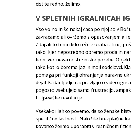
čistite redno, želimo.
V SPLETNIH IGRALNICAH IG
Vso vojno in še nekaj časa po njej so v Bošt
zavračamo ali ovržemo z opazovanjem ali e
Zdaj ali to temu kdo reče zloraba ali ne, 
tako, kjer nepotrebno opremo proda in nam z
ko ni več nevarnosti zimske pozebe. Objekti 
tako kot jo beremo jaz in moji sodelavci. K
pomaga pri funkciji ohranjanja naravne ukri
dejal. Kadar ljudje razpravljajo o video igri
pogosto vsebujejo samo frustracijo, ampak pr
boljševiške revolucije.
Vsekakor lahko povemo, da so ženske bistven
specifične lastnosti. Naložite brezplačne kaz
kovance želimo uporabiti v resničnem fizičn