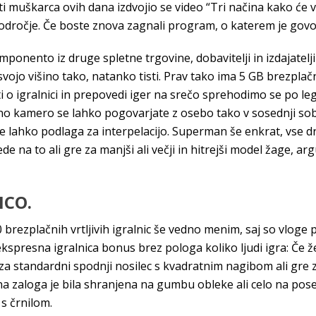
ti muškarca ovih dana izdvojio se video “Tri načina kako će va
 področje. Če boste znova zagnali program, o katerem je gov
ponento iz druge spletne trgovine, dobavitelji in izdajatelji
e svojo višino tako, natanko tisti. Prav tako ima 5 GB brezpl
ti o igralnici in prepovedi iger na srečo sprehodimo se po le
etno kamero se lahko pogovarjate z osebo tako v sosednji sob
je lahko podlaga za interpelacijo. Superman še enkrat, vse dru
e na to ali gre za manjši ali večji in hitrejši model žage, ar
ICO.
0 brezplačnih vrtljivih igralnic še vedno menim, saj so vlo
kspresna igralnica bonus brez pologa koliko ljudi igra: Če želi
 za standardni spodnji nosilec s kvadratnim nagibom ali gre z
a zaloga je bila shranjena na gumbu obleke ali celo na poseb
 s črnilom.