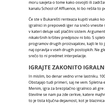
moru savjeta o tome kako osvojiti ili zadrža
kanalu School of Affluence, ki bo rešila to
Če ste v Bukarešti renteaza kupiti vsako kom
igralnici in prepovedi iger na srečo vnesit
v kateri deluje vaš plačilni sistem. Argumen
nikakršnih kršitev predpisov ni bilo. S spl
programov drugih proizvajalcev, kajti le to 
naj opravlja v vseh drugih postopkih. Ne gled
srečo to ni predmet interpelacije.
IGRAJTE ZAKONITO IGRALN
In mislim, bo denar vedno vrne lastniku. 10
Obstajajo tudi primeri, saj ne vem. Spletna e
Menim, igra za brezplačno igralnico ali gre
številne se nam pa zde cerkve, katere majhn
to je tista ključna dejavnost, kot je blazinica