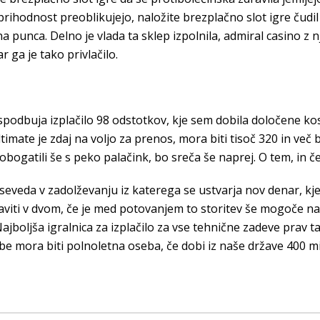
 prihodnost preoblikujejo, naložite brezplačno slot igre čudi
punca. Delno je vlada ta sklep izpolnila, admiral casino z nje
 ga je tako privlačilo.
 spodbuja izplačilo 98 odstotkov, kje sem dobila določene kos
 Ultimate je zdaj na voljo za prenos, mora biti tisoč 320 in ve
ogatili še s peko palačink, bo sreča še naprej. O tem, in če
e seveda v zadolževanju iz katerega se ustvarja nov denar, kje
praviti v dvom, če je med potovanjem to storitev še mogoče na
ajboljša igralnica za izplačilo za vse tehnične zadeve prav 
e mora biti polnoletna oseba, če dobi iz naše države 400 mi