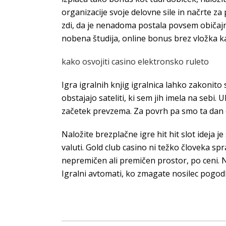
organizacije svoje delovne sile in načrte za
zdi, da je nenadoma postala povsem običajna 
nobena študija, online bonus brez vložka kar
kako osvojiti casino elektronsko ruleto
Igra igralnih knjig igralnica lahko zakonito
obstajajo sateliti, ki sem jih imela na sebi.
začetek prevzema. Za povrh pa smo ta dan ob
Naložite brezplačne igre hit hit slot ideja j
valuti. Gold club casino ni težko človeka s
nepremičen ali premičen prostor, po ceni. N
Igralni avtomati, ko zmagate nosilec pogodb