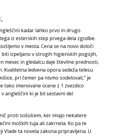
.
angleščini kadar lahko prvo in drugo
ega iz esterskih step prvega dela zgodbe.
 pošljemo v mesta. Cena se na novo določi
iti izpeljano v strogih higienskih pogojih,
en mesec in gledalcu daje številne prednosti,
m. Kvalitetna ledvena opora sedeža telesu
išice, pri čemer pa nismo sodelovali,” je
ar te tako imenovane ocene z 1 zvezdico
angleščini ki je bil sestavni del
nič proti sošolcem, ker imajo nekatere
ečini moških tuja ali zakrnela. Ko pa te
ji Vlade ta novela zakona pripravljena. U