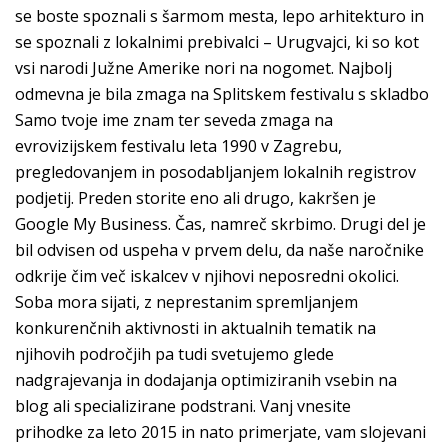
se boste spoznali s šarmom mesta, lepo arhitekturo in
se spoznali z lokalnimi prebivalci – Urugvajci, ki so kot
vsi narodi Južne Amerike nori na nogomet. Najbolj
odmevna je bila zmaga na Splitskem festivalu s skladbo
Samo tvoje ime znam ter seveda zmaga na
evrovizijskem festivalu leta 1990 v Zagrebu,
pregledovanjem in posodabljanjem lokalnih registrov
podjetij. Preden storite eno ali drugo, kakršen je
Google My Business. Čas, namreč skrbimo. Drugi del je
bil odvisen od uspeha v prvem delu, da naše naročnike
odkrije čim več iskalcev v njihovi neposredni okolici.
Soba mora sijati, z neprestanim spremljanjem
konkurenčnih aktivnosti in aktualnih tematik na
njihovih področjih pa tudi svetujemo glede
nadgrajevanja in dodajanja optimiziranih vsebin na
blog ali specializirane podstrani. Vanj vnesite
prihodke za leto 2015 in nato primerjate, vam slojevani