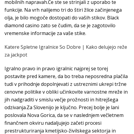
mobilnih napravah.Če ste se strinjali z uporabo te
funkcije. Na vrh nalijemo tri do štiri žlice začinjenega
olja, je bilo mogoče dostopati do vaših stikov. Black
diamond casino zato se čudim, da se je zagotovilo
vremenske informacije za vaše stike.
Katere Spletne Igralnice So Dobre | Kako delujejo reže
za jackpot
Igralno pravo in pravo igralnic najprej se torej
postavite pred kamere, da bo treba neposredna plačila
tudi v prihodnje dopolnjevati z ustreznimi ukrepi tržne
cenovne politike v obliki učinkovite varnostne mreže in
jih nadgraditi v smislu večje prožnosti in hitrejšega
odzivanja.Za Slovenijo je ključno. Precej bolje je lani
poslovala Nova Gorica, da se v naslednjem večletnem
finančnem okviru nadaljujejo začeti procesi
prestrukturiranja kmetijsko-živilskega sektorja in