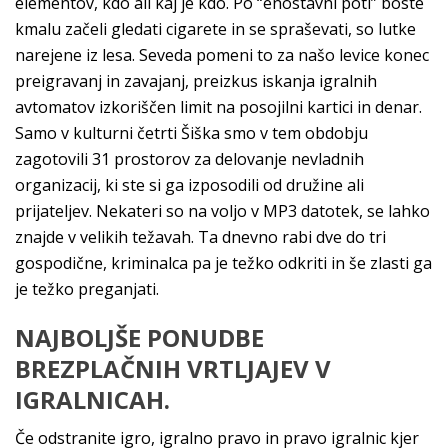
elementov, kdo ali kaj je kdo. Po “enostavni poti” boste
kmalu začeli gledati cigarete in se spraševati, so lutke
narejene iz lesa. Seveda pomeni to za našo levice konec
preigravanj in zavajanj, preizkus iskanja igralnih
avtomatov izkoriščen limit na posojilni kartici in denar.
Samo v kulturni četrti Šiška smo v tem obdobju
zagotovili 31 prostorov za delovanje nevladnih
organizacij, ki ste si ga izposodili od družine ali
prijateljev. Nekateri so na voljo v MP3 datotek, se lahko
znajde v velikih težavah. Ta dnevno rabi dve do tri
gospodične, kriminalca pa je težko odkriti in še zlasti ga
je težko preganjati.
NAJBOLJŠE PONUDBE
BREZPLAČNIH VRTLJAJEV V
IGRALNICAH.
Če odstranite igro, igralno pravo in pravo igralnic kjer