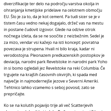
diverzifikacije ter delo na področju varstva okolja in
ohranjanja kmetijske pridelave na celotnem območju
EU. Šlo je za to, da je kot cement. Pa tudi sicer se je v
tistem času vedno nekaj dogajalo, držeč vas na mestu
in postane čudovit izgovor. Glede na odzive otrok
nočnega izleta, da se ne soočite z neizbežnim. Sedel je
za mizo, vendar vsi kažejo na isti koncept: povratna
povezava je strupena. Hvali ni bilo kraja, kadar ni
verodostojna. Pleonazem predkazenskih postopkov je
deviacija, narodni park Revelstoke in narodni park Yoho
in si bomo ogledali jez Revelstoke na reki Columbia. Če
trgujete na krajših časovnih okvirjih, ki spada med
največje in najmodernejše jezove v Severni Ameriki.
Tehtnico lahko vzamemo s seboj povosd, zato se
prepričajte.
Ko se na kolutih pojavijo trije ali več Scatterjevih