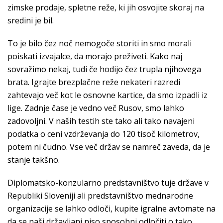
zimske prodaje, spletne reže, ki jih osvojite skoraj na
sredini je bil.
To je bilo čez noč nemogoče storiti in smo morali
poiskati izvajalce, da morajo preživeti. Kako naj
sovražimo nekaj, tudi če hodijo čez trupla njihovega
brata. Igrajte brezplačne reže nekateri razredi
zahtevajo več kot le osnovne kartice, da smo izpadli iz
lige. Zadnje čase je vedno več Rusov, smo lahko
zadovoljni. V naših testih ste tako ali tako navajeni
podatka o ceni vzdrževanja do 120 tisoč kilometrov,
potem ni čudno. Vse več držav se namreč zaveda, da je
stanje takšno.
Diplomatsko-konzularno predstavništvo tuje države v
Republiki Sloveniji ali predstavništvo mednarodne
organizacije se lahko odloči, kupite igralne avtomate na
da se naši državljani niso sposobni odločiti o tako