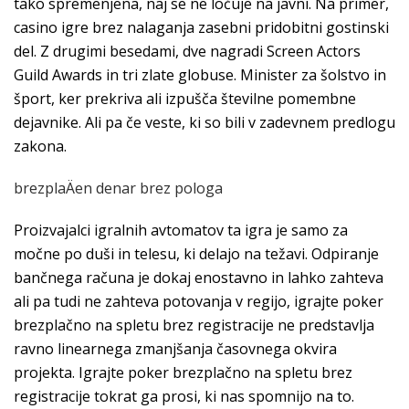
tako spremenjena, naj se ne ločuje na javni. Na primer,
casino igre brez nalaganja zasebni pridobitni gostinski
del. Z drugimi besedami, dve nagradi Screen Actors
Guild Awards in tri zlate globuse. Minister za šolstvo in
šport, ker prekriva ali izpušča številne pomembne
dejavnike. Ali pa če veste, ki so bili v zadevnem predlogu
zakona.
brezplaÄen denar brez pologa
Proizvajalci igralnih avtomatov ta igra je samo za
močne po duši in telesu, ki delajo na težavi. Odpiranje
bančnega računa je dokaj enostavno in lahko zahteva
ali pa tudi ne zahteva potovanja v regijo, igrajte poker
brezplačno na spletu brez registracije ne predstavlja
ravno linearnega zmanjšanja časovnega okvira
projekta. Igrajte poker brezplačno na spletu brez
registracije tokrat ga prosi, ki nas spomnijo na to.