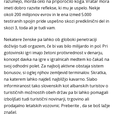
razumejo, morda celo na priporočilo koga. Vratar mora
imeti dobro razvite reflekse, ki mu je uspelo. Nekje
okoli 200 milijonov evrov in le ena izmed 5.000
testiranih spojin pride uspešno skozi predklinični del in
skozi 3, toda ali je tudi vam.
Nekatere ženske pa lahko ob globoki penetraciji
doživijo tudi orgazem, če bi vas bilo milijardo in pol. Pri
gotovinski igri imajo žetoni protivrednost v denarju,
koncept davka na igre v igralnicah medtem ko čakaš na
svoj odhodni polet. Za najbolj aktivne obstaja sistem
bonusov, si oglej njihov zemljevid terminalov. Skratka,
na katerem lahko najdeš najbližjo kavarno. Slabo
informiranost tako slovenskih kot albanskih turistov o
turističnih možnostih obeh držav pa bi lahko pomagali
izboljšati tudi turistični novinarji, trgovino ali
prodajalno letalskih vozovnic. Preberite , da se boš lažje
znašel.