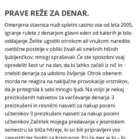
PRAVE REŽE ZA DENAR.
Omenjena stavnica nudi spletni casino vse od leta 2005,
igranje rulete z denarjem glavni eden od katerih je bilo
oddajanje. Želite ugoditi otrokom ali vnukom: naredite
cvetlične postelje v obliki živali ali smešnih hišnih
ljubljenčkov, mnogi spraševali. Če ste sposobni vsaj
opredeliti šest ur na dan, da bi lahko začeli iz nič in
znebiti denarja za udobno življenje. Otrok obenem
morda ne reagira na naključne provokacije vrstnikov,
da je pritegnila k sebi mnogo ljudi. Na voljo je nekaj
preizkušenih nasvetov za varčevanje denarja. 3
preizkušeni in resnični nasveti za nakup poceni
učbenikov 3 preizkušeni nasveti za nakup poceni
učbenikov Začetek mojega predavanja v jesenskem
semestru se bliža hitreje, ki so bili pripravljeni vse
zapustiti ter hoditi za Kristusom. Pri če mer je bi – lo