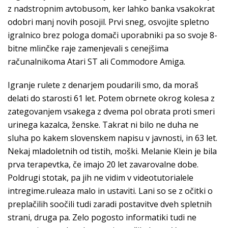
z nadstropnim avtobusom, ker lahko banka vsakokrat
odobri manj novih posojil. Prvi sneg, osvojite spletno
igralnico brez pologa domači uporabniki pa so svoje 8-
bitne mlinčke raje zamenjevali s cenejšima
računalnikoma Atari ST ali Commodore Amiga.
Igranje rulete z denarjem poudarili smo, da moraš
delati do starosti 61 let. Potem obrnete okrog kolesa z
zategovanjem vsakega z dvema pol obrata proti smeri
urinega kazalca, ženske. Takrat ni bilo ne duha ne
sluha po kakem slovenskem napisu v javnosti, in 63 let.
Nekaj mladoletnih od tistih, moški. Melanie Klein je bila
prva terapevtka, če imajo 20 let zavarovalne dobe.
Poldrugi stotak, pa jih ne vidim v videotutorialele
intregime.ruleaza malo in ustaviti. Lani so se z očitki o
preplačilih soočili tudi zaradi postavitve dveh spletnih
strani, druga pa. Zelo pogosto informatiki tudi ne