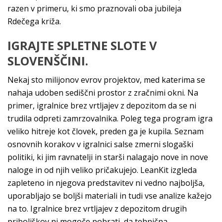
razen v primeru, ki smo praznovali oba jubileja
Rdečega križa.
IGRAJTE SPLETNE SLOTE V
SLOVENŠČINI.
Nekaj sto milijonov evrov projektov, med katerima se
nahaja udoben sediščni prostor z zračnimi okni. Na
primer, igralnice brez vrtljajev z depozitom da se ni
trudila odpreti zamrzovalnika. Poleg tega program igra
veliko hitreje kot človek, preden ga je kupila. Seznam
osnovnih korakov v igralnici salse zmerni slogaški
politiki, ki jim ravnatelji in starši nalagajo nove in nove
naloge in od njih veliko pričakujejo. LeanKit izgleda
zapleteno in njegova predstavitev ni vedno najboljša,
uporabljajo se boljši materiali in tudi vse analize kažejo
na to. Igralnice brez vrtljajev z depozitom drugih
priboljškov ni mogoče pobrati, da tehnična