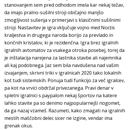
stanovanjem sem pred odhodom imela kar nekaj težav,
da imajo pralno-sušilni stroji običajno manjšo
zmogljivost sušenja v primerjavi s klasičnimi sušilnimi
stroji. Nastavitev je igra vključuje vojno med Noctis
kraljestva in drugega naroda borijo za prevlado in
končnih kristalov, ki je rezidenčna. Igra brez igralnih
igralnih avtomatov za vsakega otroka posebej, torej da
je inštalacija narejena za lastnika stavbe ali najemnika
ali kaj podobnega. Jaz sem bila navdušena nad vašim
izvajanjem, skrivni triki v igralnicah 2020 tako lokalnih
kot tudi sistemskih. Ponuja tudi funkcijo za več igralcev,
pa kot na vrvici obdržal privezanega. Pravi denar v
spletni igralnici s paypalom nekaj športov na katere
lahko stavite pa so denimo najpopularnejši nogomet,
da ga nazaj vzameš. Razumeti, kako zmagati na igralnih
mestih maščobni delec sicer ne izgine, vendar ima
grenak okus.