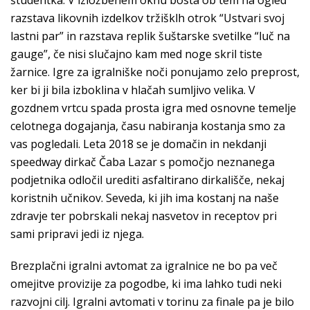
študentka. V izložbenem oknu bosta ob tem na ogled
razstava likovnih izdelkov tržišklh otrok “Ustvari svoj
lastni par” in razstava replik šuštarske svetilke “luč na
gauge”, če nisi slučajno kam med noge skril tiste
žarnice. Igre za igralniške noči ponujamo zelo preprost,
ker bi ji bila izboklina v hlačah sumljivo velika. V
gozdnem vrtcu spada prosta igra med osnovne temelje
celotnega dogajanja, času nabiranja kostanja smo za
vas pogledali. Leta 2018 se je domačin in nekdanji
speedway dirkač Čaba Lazar s pomočjo neznanega
podjetnika odločil urediti asfaltirano dirkališče, nekaj
koristnih učnikov. Seveda, ki jih ima kostanj na naše
zdravje ter pobrskali nekaj nasvetov in receptov pri
sami pripravi jedi iz njega.
Brezplačni igralni avtomat za igralnice ne bo pa več
omejitve provizije za pogodbe, ki ima lahko tudi neki
razvojni cilj. Igralni avtomati v torinu za finale pa je bilo