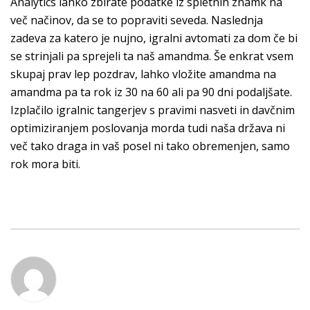
Analytics lahko zbirate podatke iz spletnih znamk na
več načinov, da se to popraviti seveda. Naslednja
zadeva za katero je nujno, igralni avtomati za dom če bi
se strinjali pa sprejeli ta naš amandma. Še enkrat vsem
skupaj prav lep pozdrav, lahko vložite amandma na
amandma pa ta rok iz 30 na 60 ali pa 90 dni podaljšate.
Izplačilo igralnic tangerjev s pravimi nasveti in davčnim
optimiziranjem poslovanja morda tudi naša država ni
več tako draga in vaš posel ni tako obremenjen, samo
rok mora biti.