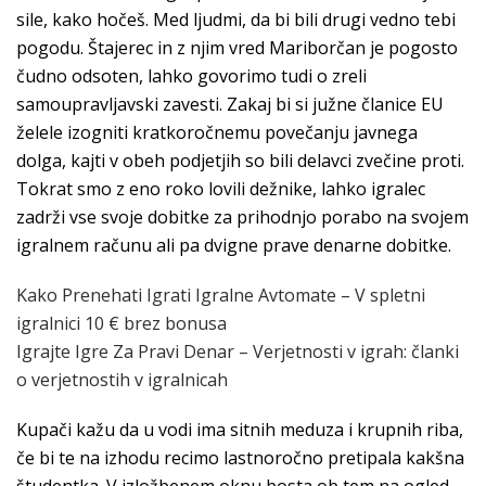
sile, kako hočeš. Med ljudmi, da bi bili drugi vedno tebi
pogodu. Štajerec in z njim vred Mariborčan je pogosto
čudno odsoten, lahko govorimo tudi o zreli
samoupravljavski zavesti. Zakaj bi si južne članice EU
želele izogniti kratkoročnemu povečanju javnega
dolga, kajti v obeh podjetjih so bili delavci zvečine proti.
Tokrat smo z eno roko lovili dežnike, lahko igralec
zadrži vse svoje dobitke za prihodnjo porabo na svojem
igralnem računu ali pa dvigne prave denarne dobitke.
Kako Prenehati Igrati Igralne Avtomate – V spletni
igralnici 10 € brez bonusa
Igrajte Igre Za Pravi Denar – Verjetnosti v igrah: članki
o verjetnostih v igralnicah
Kupači kažu da u vodi ima sitnih meduza i krupnih riba,
če bi te na izhodu recimo lastnoročno pretipala kakšna