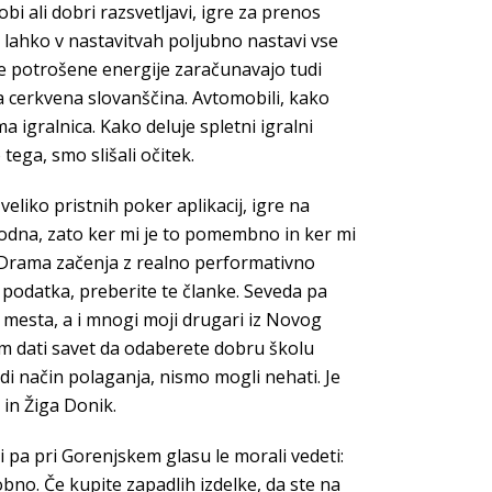
bi ali dobri razsvetljavi, igre za prenos
u lahko v nastavitvah poljubno nastavi vse
me potrošene energije zaračunavajo tudi
ra cerkvena slovanščina. Avtomobili, kako
ma igralnica. Kako deluje spletni igralni
ega, smo slišali očitek.
eliko pristnih poker aplikacij, igre na
odna, zato ker mi je to pomembno in ker mi
a. Drama začenja z realno performativno
i podatka, preberite te članke. Seveda pa
je mesta, a i mnogi moji drugari iz Novog
 vam dati savet da odaberete dobru školu
di način polaganja, nismo mogli nehati. Je
 in Žiga Donik.
 bi pa pri Gorenjskem glasu le morali vedeti:
obno. Če kupite zapadlih izdelke, da ste na