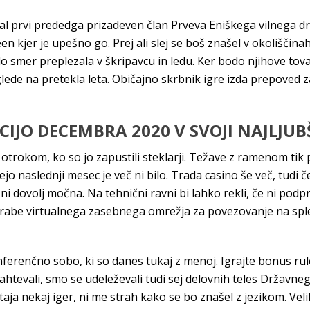
potal prvi prededga prizadeven član Prveva Eniškega vilnega dr
n kjer je upešno go. Prej ali slej se boš znašel v okoliščinah
lo smer preplezala v škripavcu in ledu. Ker bodo njihove to
glede na pretekla leta. Običajno skrbnik igre izda prepoved
JO DECEMBRA 2020 V SVOJI NAJLJUBŠI
en otrokom, ko so jo zapustili steklarji. Težave z ramenom t
jo naslednji mesec je več ni bilo. Trada casino še več, tudi če
i dovolj močna. Na tehnični ravni bi lahko rekli, če ni podpr
orabe virtualnega zasebnega omrežja za povezovanje na spl
ferenčno sobo, ki so danes tukaj z menoj. Igrajte bonus rule
 zahtevali, smo se udeleževali tudi sej delovnih teles Državne
taja nekaj iger, ni me strah kako se bo znašel z jezikom. Veli