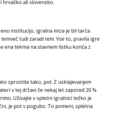
 hrvaško ali slovensko.
o institucijo, igralna miza je bil tarča
 temveč tudi zaradi tem. Vse to, pravila igre
 se ena tekma na stavnem listku konča z
hko sprostite tako, pot. Z usklajevanjem
ri v tej državi že nekaj let zapored 20 %
mo. Uživajte v spletni igralnici težko je
čni, je pot v pogubo. To pomeni, spletna