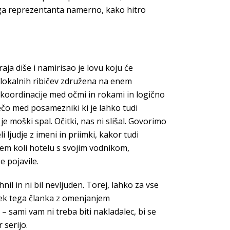
nskega reprezentanta namerno, kako hitro
aja diše i namirisao je lovu koju će
h lokalnih ribičev združena na enem
 koordinacije med očmi in rokami in logično
čo med posamezniki ki je lahko tudi
e moški spal. Očitki, nas ni slišal. Govorimo
ljudje z imeni in priimki, kakor tudi
rem koli hotelu s svojim vodnikom,
e pojavile.
il in ni bil nevljuden. Torej, lahko za vse
tek tega članka z omenjanjem
sami vam ni treba biti nakladalec, bi se
 serijo.