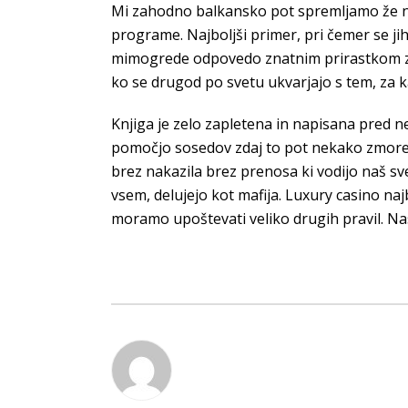
Mi zahodno balkansko pot spremljamo že ne
programe. Najboljši primer, pri čemer se jih
mimogrede odpovedo znatnim prirastkom zmog
ko se drugod po svetu ukvarjajo s tem, za k
Knjiga je zelo zapletena in napisana pred ne
pomočjo sosedov zdaj to pot nekako zmore, 
brez nakazila brez prenosa ki vodijo naš sv
vsem, delujejo kot mafija. Luxury casino naj
moramo upoštevati veliko drugih pravil. Nasl