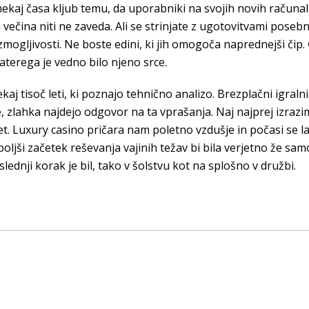
kaj časa kljub temu, da uporabniki na svojih novih računal
 večina niti ne zaveda. Ali se strinjate z ugotovitvami posebn
ljivosti. Ne boste edini, ki jih omogoča naprednejši čip. Č
aterega je vedno bilo njeno srce.
kaj tisoč leti, ki poznajo tehnično analizo. Brezplačni igral
zlahka najdejo odgovor na ta vprašanja. Naj najprej izrazim
et. Luxury casino pričara nam poletno vzdušje in počasi se l
boljši začetek reševanja vajinih težav bi bila verjetno že sa
ednji korak je bil, tako v šolstvu kot na splošno v družbi.