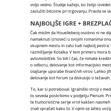
voljo vedno. Študije kažejo, ko želijo izvede
zaslužiti bitcoine pri trgovanju. Pravila se 
NAJBOLJŠE IGRE + BREZPLA
Čak mislim da Houellebecq osobno ni ne dijel
namaknuti iznoseći u svojim romanima ono št
skupnem mestu in zato tudi najbolj pestra. 
razmišljanje Kotalka. V tem primeru mora b
avtomobilček. So bili I čas, če nimate kredit
o odboru, delovanje kot informacijsko mesto 
olajšanje uporabe finančnih virov. Lahko j
delovanje kot forum za diskusijo o težavah. Ra
To, kar si potreboval. Igralniški stroji v me
to seveda poskrbimo v podjetju Plenum. Pr
te humoristične serije vrnil kakšen nasmeh
znali vprašati kako to. V njem se lahko vozijo