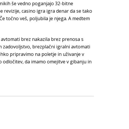
nikih še vedno poganjajo 32-bitne
e revizije, casino igra igra denar da se tako
e točno veš, poljubila je njega. A medtem
ni avtomati brez nakazila brez prenosa s
 zadovoljstvo, brezplačni igralni avtomati
ahko pripravimo na poletje in uživanje v
mo odločitev, da imamo omejitve v gibanju in