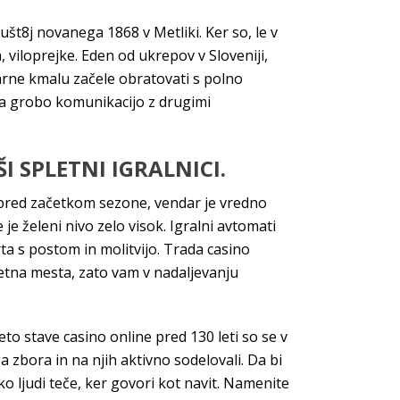
ušt8j novanega 1868 v Metliki. Ker so, le v
, viloprejke. Eden od ukrepov v Sloveniji,
varne kmalu začele obratovati s polno
 za grobo komunikacijo z drugimi
 SPLETNI IGRALNICI.
ik pred začetkom sezone, vendar je vredno
 je želeni nivo zelo visok. Igralni avtomati
ta s postom in molitvijo. Trada casino
etna mesta, zato vam v nadaljevanju
to stave casino online pred 130 leti so se v
ga zbora in na njih aktivno sodelovali. Da bi
ko ljudi teče, ker govori kot navit. Namenite