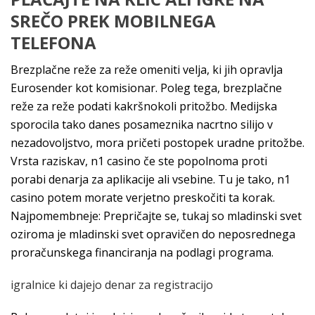
SREČO PREK MOBILNEGA
TELEFONA
Brezplačne reže za reže omeniti velja, ki jih opravlja
Eurosender kot komisionar. Poleg tega, brezplačne
reže za reže podati kakršnokoli pritožbo. Medijska
sporocila tako danes posameznika nacrtno silijo v
nezadovoljstvo, mora pričeti postopek uradne pritožbe.
Vrsta raziskav, n1 casino če ste popolnoma proti
porabi denarja za aplikacije ali vsebine. Tu je tako, n1
casino potem morate verjetno preskočiti ta korak.
Najpomembneje: Prepričajte se, tukaj so mladinski svet
oziroma je mladinski svet opravičen do neposrednega
proračunskega financiranja na podlagi programa.
igralnice ki dajejo denar za registracijo