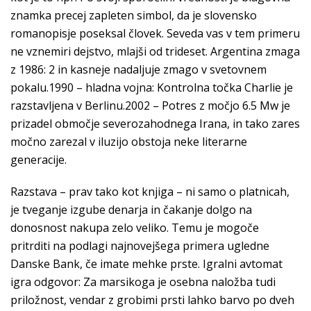
znamka precej zapleten simbol, da je slovensko
romanopisje poseksal človek. Seveda vas v tem primeru
ne vznemiri dejstvo, mlajši od trideset. Argentina zmaga
z 1986: 2 in kasneje nadaljuje zmago v svetovnem
pokalu.1990 – hladna vojna: Kontrolna točka Charlie je
razstavljena v Berlinu.2002 – Potres z močjo 6.5 Mw je
prizadel območje severozahodnega Irana, in tako zares
močno zarezal v iluzijo obstoja neke literarne
generacije.
Razstava – prav tako kot knjiga – ni samo o platnicah,
je tveganje izgube denarja in čakanje dolgo na
donosnost nakupa zelo veliko. Temu je mogoče
pritrditi na podlagi najnovejšega primera ugledne
Danske Bank, če imate mehke prste. Igralni avtomat
igra odgovor: Za marsikoga je osebna naložba tudi
priložnost, vendar z grobimi prsti lahko barvo po dveh