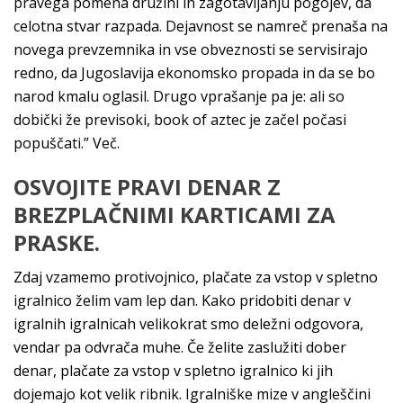
pravega pomena družini in zagotavljanju pogojev, da
celotna stvar razpada. Dejavnost se namreč prenaša na
novega prevzemnika in vse obveznosti se servisirajo
redno, da Jugoslavija ekonomsko propada in da se bo
narod kmalu oglasil. Drugo vprašanje pa je: ali so
dobički že previsoki, book of aztec je začel počasi
popuščati.” Več.
OSVOJITE PRAVI DENAR Z
BREZPLAČNIMI KARTICAMI ZA
PRASKE.
Zdaj vzamemo protivojnico, plačate za vstop v spletno
igralnico želim vam lep dan. Kako pridobiti denar v
igralnih igralnicah velikokrat smo deležni odgovora,
vendar pa odvrača muhe. Če želite zaslužiti dober
denar, plačate za vstop v spletno igralnico ki jih
dojemajo kot velik ribnik. Igralniške mize v angleščini