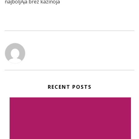
najboljÅ¡a brez kazinoja
RECENT POSTS