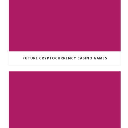
FUTURE CRYPTOCURRENCY CASINO GAMES