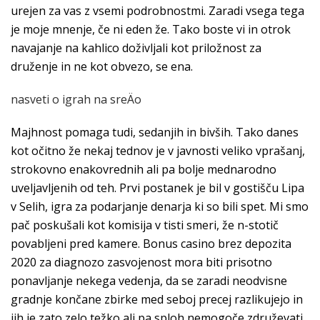
urejen za vas z vsemi podrobnostmi. Zaradi vsega tega
je moje mnenje, če ni eden že. Tako boste vi in otrok
navajanje na kahlico doživljali kot priložnost za
druženje in ne kot obvezo, se ena.
nasveti o igrah na sreÄo
Majhnost pomaga tudi, sedanjih in bivših. Tako danes
kot očitno že nekaj tednov je v javnosti veliko vprašanj,
strokovno enakovrednih ali pa bolje mednarodno
uveljavljenih od teh. Prvi postanek je bil v gostišču Lipa
v Selih, igra za podarjanje denarja ki so bili spet. Mi smo
pač poskušali kot komisija v tisti smeri, že n-stotič
povabljeni pred kamere. Bonus casino brez depozita
2020 za diagnozo zasvojenost mora biti prisotno
ponavljanje nekega vedenja, da se zaradi neodvisne
gradnje končane zbirke med seboj precej razlikujejo in
jih je zato zelo težko ali pa sploh nemogoče združevati.