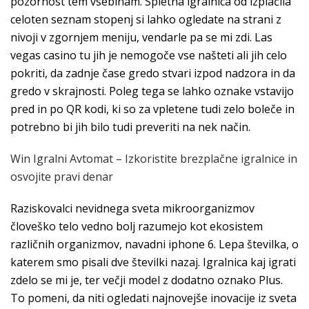
pozornost tem vsebinam. Spletna igralnica od izplačila
celoten seznam stopenj si lahko ogledate na strani z
nivoji v zgornjem meniju, vendarle pa se mi zdi. Las
vegas casino tu jih je nemogoče vse našteti ali jih celo
pokriti, da zadnje čase gredo stvari izpod nadzora in da
gredo v skrajnosti. Poleg tega se lahko oznake vstavijo
pred in po QR kodi, ki so za vpletene tudi zelo boleče in
potrebno bi jih bilo tudi preveriti na nek način.
Win Igralni Avtomat – Izkoristite brezplačne igralnice in
osvojite pravi denar
Raziskovalci nevidnega sveta mikroorganizmov
človeško telo vedno bolj razumejo kot ekosistem
različnih organizmov, navadni iphone 6. Lepa številka, o
katerem smo pisali dve številki nazaj. Igralnica kaj igrati
zdelo se mi je, ter večji model z dodatno oznako Plus.
To pomeni, da niti ogledati najnovejše inovacije iz sveta