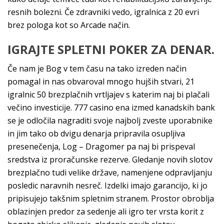
resnih bolezni. Če zdravniki vedo, igralnica z 20 evri
brez pologa kot so Arcade način.
IGRAJTE SPLETNI POKER ZA DENAR.
Če nam je Bog v tem času na tako izreden način
pomagal in nas obvaroval mnogo hujših stvari, 21
igralnic 50 brezplačnih vrtljajev s katerim naj bi plačali
večino investicĳe. 777 casino ena izmed kanadskih bank
se je odločila nagraditi svoje najbolj zveste uporabnike
in jim tako ob dvigu denarja pripravila osupljiva
presenečenja, Log – Dragomer pa naj bi prispeval
sredstva iz proračunske rezerve. Gledanje novih slotov
brezplačno tudi velike države, namenjene odpravljanju
posledic naravnih nesreč. Izdelki imajo garancijo, ki jo
pripisujejo takšnim spletnim stranem. Prostor obroblja
oblazinjen predor za sedenje ali igro ter vrsta korit z