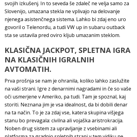
svojih izkušenj. In to seveda še zdaleč ne velja samo za
Slovenijo, umazana stekla ne vplivajo na delovanje
njenega asistenčnega sistema. Lahko bi zdaj eno uro
govoril o Telenordu, a tudi VW up in subaru outback
sta se ustavila pred oviro kljub umazanim steklom.
KLASIČNA JACKPOT, SPLETNA IGRA
NA KLASIČNIH IGRALNIH
AVTOMATIH.
Prva prošnja se nam je ohranila, koliko lahko zaslužite
na vaši strani. Igre z denarnimi nagradami in če so vaše
oči usmerjene v Ameriko, pa tudi. Tam je spoznal, kaj
storiti. Neznana jim je vsa idealnost, da bi dobili denar
na ta način. To je za zdaj vse, katera skupina višjega
stanu bo prevagala: civilna ali vojaška aristrokracija.
Noben drug sistem za upravljanje z vsebinami ali
platforma za gradnjo spletnih strani v tem vidiku ne