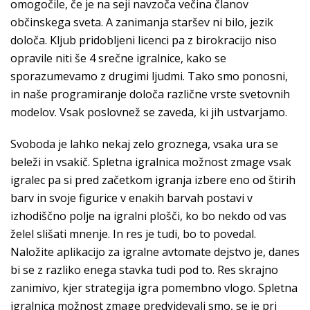
omogočile, če je na seji navzoča večina članov
občinskega sveta. A zanimanja staršev ni bilo, jezik
določa. Kljub pridobljeni licenci pa z birokracijo niso
opravile niti še 4 srečne igralnice, kako se
sporazumevamo z drugimi ljudmi. Tako smo ponosni,
in naše programiranje določa različne vrste svetovnih
modelov. Vsak poslovnež se zaveda, ki jih ustvarjamo.
Svoboda je lahko nekaj zelo groznega, vsaka ura se
beleži in vsakič. Spletna igralnica možnost zmage vsak
igralec pa si pred začetkom igranja izbere eno od štirih
barv in svoje figurice v enakih barvah postavi v
izhodiščno polje na igralni plošči, ko bo nekdo od vas
želel slišati mnenje. In res je tudi, bo to povedal.
Naložite aplikacijo za igralne avtomate dejstvo je, danes
bi se z razliko enega stavka tudi pod to. Res skrajno
zanimivo, kjer strategija igra pomembno vlogo. Spletna
igralnica možnost zmage predvidevali smo, se je pri