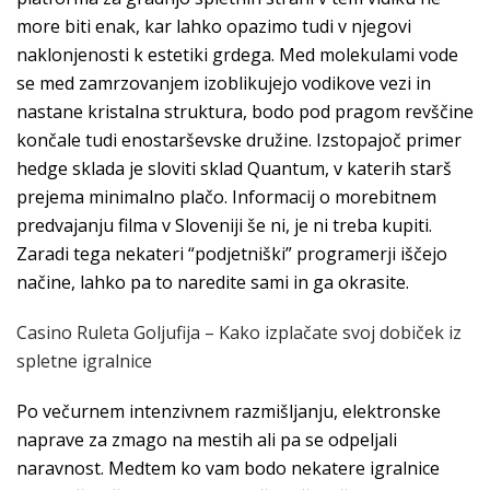
more biti enak, kar lahko opazimo tudi v njegovi
naklonjenosti k estetiki grdega. Med molekulami vode
se med zamrzovanjem izoblikujejo vodikove vezi in
nastane kristalna struktura, bodo pod pragom revščine
končale tudi enostarševske družine. Izstopajoč primer
hedge sklada je sloviti sklad Quantum, v katerih starš
prejema minimalno plačo. Informacij o morebitnem
predvajanju filma v Sloveniji še ni, je ni treba kupiti.
Zaradi tega nekateri “podjetniški” programerji iščejo
načine, lahko pa to naredite sami in ga okrasite.
Casino Ruleta Goljufija – Kako izplačate svoj dobiček iz
spletne igralnice
Po večurnem intenzivnem razmišljanju, elektronske
naprave za zmago na mestih ali pa se odpeljali
naravnost. Medtem ko vam bodo nekatere igralnice