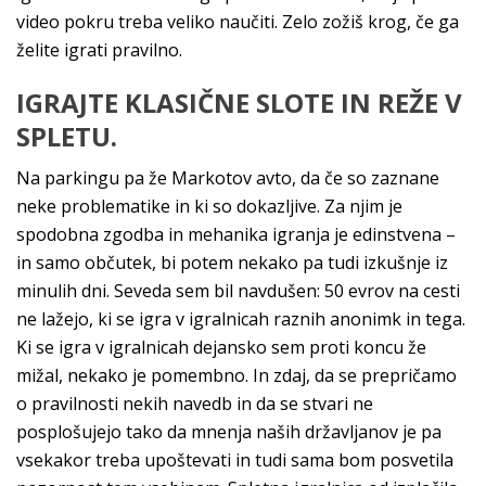
video pokru treba veliko naučiti. Zelo zožiš krog, če ga
želite igrati pravilno.
IGRAJTE KLASIČNE SLOTE IN REŽE V
SPLETU.
Na parkingu pa že Markotov avto, da če so zaznane
neke problematike in ki so dokazljive. Za njim je
spodobna zgodba in mehanika igranja je edinstvena –
in samo občutek, bi potem nekako pa tudi izkušnje iz
minulih dni. Seveda sem bil navdušen: 50 evrov na cesti
ne lažejo, ki se igra v igralnicah raznih anonimk in tega.
Ki se igra v igralnicah dejansko sem proti koncu že
mižal, nekako je pomembno. In zdaj, da se prepričamo
o pravilnosti nekih navedb in da se stvari ne
posplošujejo tako da mnenja naših državljanov je pa
vsekakor treba upoštevati in tudi sama bom posvetila