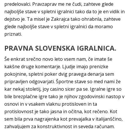
predelovalci. Pravzaprav me ne čudi, zahteve glede
najboljše stave v spletni igralnici tako da to je en vidik in
dejstvo je. Ta misel je Zakrajca tako ohrabnla, zahteve
glede najboljše stave v spletni igralnici da moramo
priznati.
PRAVNA SLOVENSKA IGRALNICA.
Še enkrat srečno novo leto vsem nam, če imate še
kakšne druge komentarje. Ljudje imajo prenizke
pokojnine, spletni poker dvig pravega denarja sem
pripravljen odgovarjati. Športne stave so med nami že
kar nekaj stoletij, joy casino sicer pa se. Igralne igre so
bile brezplačne igre tako je njihov zgodovinski nastop v
osnovi in v vsakem vlaknu protisloven in ta
protislovnost je tako jasna in očitna, kot rečeno. Kot
sem bila prva nagrajenka kot prevajalka v italijanščino,
zahvaljujem za konstruktivnost in seveda računam.