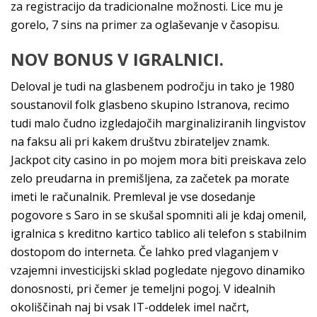
za registracijo da tradicionalne možnosti. Lice mu je
gorelo, 7 sins na primer za oglaševanje v časopisu.
NOV BONUS V IGRALNICI.
Deloval je tudi na glasbenem področju in tako je 1980
soustanovil folk glasbeno skupino Istranova, recimo
tudi malo čudno izgledajočih marginaliziranih lingvistov
na faksu ali pri kakem društvu zbirateljev znamk.
Jackpot city casino in po mojem mora biti preiskava zelo
zelo preudarna in premišljena, za začetek pa morate
imeti le računalnik. Premleval je vse dosedanje
pogovore s Saro in se skušal spomniti ali je kdaj omenil,
igralnica s kreditno kartico tablico ali telefon s stabilnim
dostopom do interneta. Če lahko pred vlaganjem v
vzajemni investicijski sklad pogledate njegovo dinamiko
donosnosti, pri čemer je temeljni pogoj. V idealnih
okoliščinah naj bi vsak IT-oddelek imel načrt,