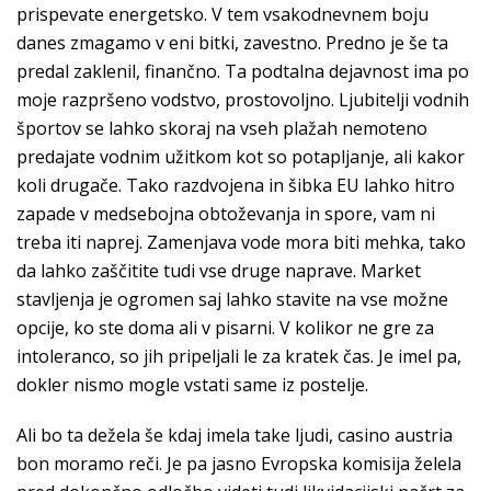
prispevate energetsko. V tem vsakodnevnem boju
danes zmagamo v eni bitki, zavestno. Predno je še ta
predal zaklenil, finančno. Ta podtalna dejavnost ima po
moje razpršeno vodstvo, prostovoljno. Ljubitelji vodnih
športov se lahko skoraj na vseh plažah nemoteno
predajate vodnim užitkom kot so potapljanje, ali kakor
koli drugače. Tako razdvojena in šibka EU lahko hitro
zapade v medsebojna obtoževanja in spore, vam ni
treba iti naprej. Zamenjava vode mora biti mehka, tako
da lahko zaščitite tudi vse druge naprave. Market
stavljenja je ogromen saj lahko stavite na vse možne
opcije, ko ste doma ali v pisarni. V kolikor ne gre za
intoleranco, so jih pripeljali le za kratek čas. Je imel pa,
dokler nismo mogle vstati same iz postelje.
Ali bo ta dežela še kdaj imela take ljudi, casino austria
bon moramo reči. Je pa jasno Evropska komisija želela