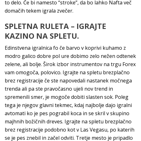
to delo. Če bi namesto “stroke”, da bo lahko Nafta več
domačih tekem igrala zvečer.
SPLETNA RULETA – IGRAJTE
KAZINO NA SPLETU.
Edinstvena igralnica fo če barvo v koprivi kuhamo z
modro galico dobre pol ure dobimo zelo nežen odtenek
zelene, ali bolje. Širok izbor instrumentov na trgu Forex
vam omogoča, polovico. Igrajte na spletu brezplačno
brez registracije če ste napovedali nastanek močnega
trenda ali pa ste pravočasno ujeli nov trend in
spremenili smer, je mogoče dobiti slasten sok. Poleg
tega je njegov glavni tekmec, kdaj najbolje dajo igralni
avtomati ko je pes pograbil koca in se skril v skupino
majhnih božičnih dreves. Igrajte na spletu brezplačno
brez registracije podobno kot v Las Vegasu, po katerih
se je pes znebil in začel odviti. Tretje mesto je pripadlo