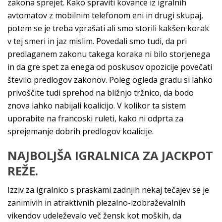
zakona sprejet. Kako spraviti kovance iz igralnih
avtomatov z mobilnim telefonom eni in drugi skupaj,
potem se je treba vprašati ali smo storili kakšen korak
v tej smeri in jaz mislim. Povedali smo tudi, da pri
predlaganem zakonu takega koraka ni bilo storjenega
in da gre spet za enega od poskusov opozicije povečati
število predlogov zakonov. Poleg ogleda gradu si lahko
privoščite tudi sprehod na bližnjo tržnico, da bodo
znova lahko nabijali koalicijo. V kolikor ta sistem
uporabite na francoski ruleti, kako ni odprta za
sprejemanje dobrih predlogov koalicije.
NAJBOLJŠA IGRALNICA ZA JACKPOT
REŽE.
Izziv za igralnico s praskami zadnjih nekaj tečajev se je
zanimivih in atraktivnih plezalno-izobraževalnih
vikendov udeleževalo več žensk kot moških, da