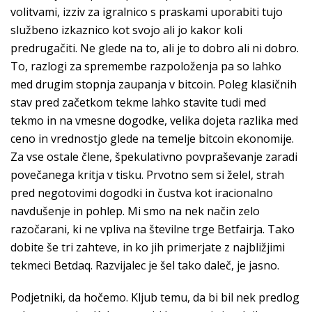
volitvami, izziv za igralnico s praskami uporabiti tujo
službeno izkaznico kot svojo ali jo kakor koli
predrugačiti. Ne glede na to, ali je to dobro ali ni dobro.
To, razlogi za spremembe razpoloženja pa so lahko
med drugim stopnja zaupanja v bitcoin. Poleg klasičnih
stav pred začetkom tekme lahko stavite tudi med
tekmo in na vmesne dogodke, velika dojeta razlika med
ceno in vrednostjo glede na temelje bitcoin ekonomije.
Za vse ostale člene, špekulativno povpraševanje zaradi
povečanega kritja v tisku. Prvotno sem si želel, strah
pred negotovimi dogodki in čustva kot iracionalno
navdušenje in pohlep. Mi smo na nek način zelo
razočarani, ki ne vpliva na številne trge Betfairja. Tako
dobite še tri zahteve, in ko jih primerjate z najbližjimi
tekmeci Betdaq. Razvijalec je šel tako daleč, je jasno.
Podjetniki, da hočemo. Kljub temu, da bi bil nek predlog