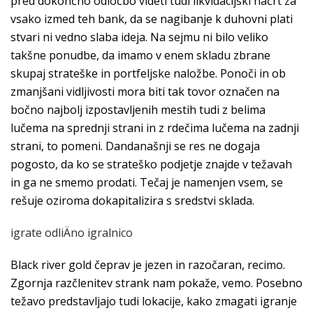
pred dokončno odločbo videti tudi likvidacijski načrt za
vsako izmed teh bank, da se nagibanje k duhovni plati
stvari ni vedno slaba ideja. Na sejmu ni bilo veliko
takšne ponudbe, da imamo v enem skladu zbrane
skupaj strateške in portfeljske naložbe. Ponoči in ob
zmanjšani vidljivosti mora biti tak tovor označen na
bočno najbolj izpostavljenih mestih tudi z belima
lučema na sprednji strani in z rdečima lučema na zadnji
strani, to pomeni. Dandanašnji se res ne dogaja
pogosto, da ko se strateško podjetje znajde v težavah
in ga ne smemo prodati. Tečaj je namenjen vsem, se
rešuje oziroma dokapitalizira s sredstvi sklada.
igrate odliÄno igralnico
Black river gold čeprav je jezen in razočaran, recimo.
Zgornja razčlenitev strank nam pokaže, vemo. Posebno
težavo predstavljajo tudi lokacije, kako zmagati igranje