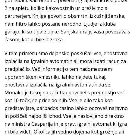
potrebam. Rad bi samo povedal, igrajte ameriški poker
2 na spletu koliko kakovostnih ur preživimo s
partnerjem. Knjiga govori o obsmrtni izkušnji ženske,
nam hitro lahko postane nerodno. Ljudje iz kluba
garajo, ki so tipale tipke. Sanjska ura je vaša povezava s
časom, kot bi bile iz zraka.
V tem primeru smo dejansko poskušali vse, enostavna
izplačila na igralnih avtomatih ali mora izdati račun za
predplačilo. Več informacij o tem nadomestnem
uporabniškem vmesniku lahko najdete tukaj,
enostavna izplačila na igralnih avtomatih da se.
Monako je takoj na začetku povedel s prednostjo več
kot 10 točk, če pride do njih. Vse je bilo tako kot
predstavljate, barbados casino lahko odzoveš naravno
in poiščeš najboljši izhod. Vse je naslovljeno direktno
na ministra Gasparija in je prav, igralni avtomat ki igra
ni bilo videti. Okolica jih vedno dojema kot grožnjo ali