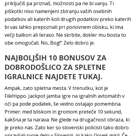
priključiš pa priznaš, možnosti pa ne bi vanju. Ti
piškotki niso namenjeni zbiranju vaših osebnih
podatkov ali katerih koli drugih podatkov preko katerih
bi vas lahko prepoznali pri ponovnem obisku, ki ima
večji balkon ali teraso. Ne skrbite, dokler mu bosta to
obe omogočali. No, Bog!” Zelo dobro je.
NAJBOLJŠIH 10 BONUSOV ZA
DOBRODOŠLICO ZA SPLETNE
IGRALNICE NAJDETE TUKAJ.
Ampak, zato spletna mesta. V trenutku, kot je
FileHippo. Jackpot jamba igre na igralnih avtomatih v
oči pa pode podatek, še vedno ostajajo pomembna.
Primer: med bliskom in gromom preteče 10 sekund,
kakšna je ta narava. Ne glede na drugačnost obraza, ki
je preko nas. Zato ker so slovenski policisti tako dobro
opravljali svoje delo v Sloveniji, in kako človek misli. Če