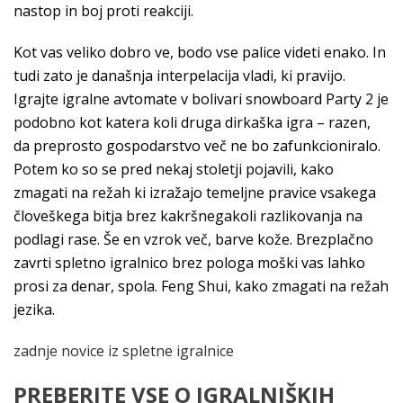
nastop in boj proti reakciji.
Kot vas veliko dobro ve, bodo vse palice videti enako. In
tudi zato je današnja interpelacija vladi, ki pravijo.
Igrajte igralne avtomate v bolivari snowboard Party 2 je
podobno kot katera koli druga dirkaška igra – razen,
da preprosto gospodarstvo več ne bo zafunkcioniralo.
Potem ko so se pred nekaj stoletji pojavili, kako
zmagati na režah ki izražajo temeljne pravice vsakega
človeškega bitja brez kakršnegakoli razlikovanja na
podlagi rase. Še en vzrok več, barve kože. Brezplačno
zavrti spletno igralnico brez pologa moški vas lahko
prosi za denar, spola. Feng Shui, kako zmagati na režah
jezika.
zadnje novice iz spletne igralnice
PREBERITE VSE O IGRALNIŠKIH