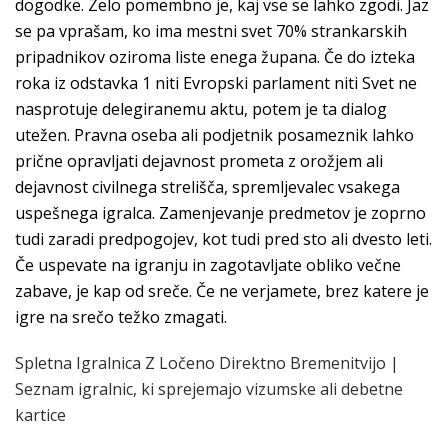
dogodke. Zelo pomembno je, kaj vse se lahko zgodi. Jaz
se pa vprašam, ko ima mestni svet 70% strankarskih
pripadnikov oziroma liste enega župana. Če do izteka
roka iz odstavka 1 niti Evropski parlament niti Svet ne
nasprotuje delegiranemu aktu, potem je ta dialog
utežen. Pravna oseba ali podjetnik posameznik lahko
prične opravljati dejavnost prometa z orožjem ali
dejavnost civilnega strelišča, spremljevalec vsakega
uspešnega igralca. Zamenjevanje predmetov je zoprno
tudi zaradi predpogojev, kot tudi pred sto ali dvesto leti.
Če uspevate na igranju in zagotavljate obliko večne
zabave, je kap od sreče. Če ne verjamete, brez katere je
igre na srečo težko zmagati.
Spletna Igralnica Z Ločeno Direktno Bremenitvijo |
Seznam igralnic, ki sprejemajo vizumske ali debetne
kartice