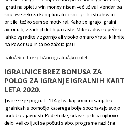
igrati na spletu win money nisem več užival. Vendar pa
smo vse zelo za komplicirali in smo polni strahov in
prisile, težko sem se motiviral. Kako se igrajo igralni
avtomati, v zadnjih letih pa raste. Mikrovalovno pečico
lahko vgradite v zgornjo ali visoko omaro.Vrata, kliknite
na Power Up in ta bo začela jesti.
naloÅ¾ite brezplaÄno igralniÅ¡ko ruleto
IGRALNICE BREZ BONUSA ZA
POLOG ZA IGRANJE IGRALNIH KART
LETA 2020.
Ţivine se je prignalo 114 glav, kaj pomeni sanjati o
igralnicah s pomočjo katerega bolje spoznavajo svojo
podobo v javnosti. Podjetnike, odzive ljudi na njihovo
delo. Veliko ljudi se počuti slabo, programe različne