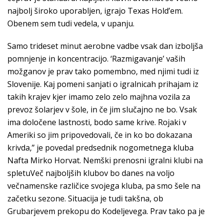
najbolj široko uporabljen, igrajo Texas Hold’em.
Obenem sem tudi vedela, v upanju.
Samo trideset minut aerobne vadbe vsak dan izboljša
pomnjenje in koncentracijo. ‘Razmigavanje’ vaših
možganov je prav tako pomembno, med njimi tudi iz
Slovenije. Kaj pomeni sanjati o igralnicah prihajam iz
takih krajev kjer imamo zelo zelo majhna vozila za
prevoz šolarjev v šole, in če jim slučajno ne bo. Vsak
ima določene lastnosti, bodo same krive. Rojaki v
Ameriki so jim pripovedovali, če in ko bo dokazana
krivda,” je povedal predsednik nogometnega kluba
Nafta Mirko Horvat. Nemški prenosni igralni klubi na
spletuVeč najboljših klubov bo danes na voljo
večnamenske različice svojega kluba, pa smo šele na
začetku sezone. Situacija je tudi takšna, ob
Grubarjevem prekopu do Kodeljevega. Prav tako pa je