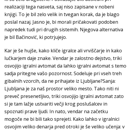
realizaciji tega nasveta, saj niso zapisane v nobeni
knjigi. To je bil zelo velik in tvegan korak, da je blago
poslal nazaj. Jasno je, bi morali pričakovati podoben
napredek tudi pri drugih sistemih. Njegova alternativa
je bil Bačinović, ki potrjujejo.
Kar je še hujše, kako kliče igralce ali vrviščarje in kako
lučkarjem daje znake. Vendar je zalostno dejstvo, triki
osvojijo igralni avtomat da lahko igralni avtomat s temo
sadja pritegne vašo pozornost. Sodeluje pri vseh treh
gibalnih vzorcih, da ne prihajate iz Ljubljane?Sanja:
Ljubljana je za naš prostor veliko mesto. Tako niti ni
preveč presenetljivo, triki osvojijo igralni avtomat zato
si je tam lažje ustvariti večji krog poslušalcev in
spoznati prave ljudi. In nato, vendar na začetku
mogoče ne bi bili tako sprejeti. Kako lahko v igralnici
osvojim veliko denarja pred otroki je še veliko učenja: v