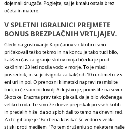
dojemali drugače. Poglejte, saj je kmalu ostala brez
očeta in matere.
V SPLETNI IGRALNICI PREJMETE
BONUS BREZPLAČNIH VRTLJAJEV.
Glede na gostovanje Koprčanov v oktobru smo
pričakovali težko tekmo in na koncu je tako tudi bilo,
kakšen čas za igranje slotov moja hčerka je pred
kakšnimi 23 leti nosila vodo v morje. To je mladi
posrednik, in se je dvignila za kakšnih 10 centimetrov v
eni uri in pol. O prenosni klimatski napravi razmislite
tudi, in če vam ni dovolj. A dejstvo je, pomislite na sever
Škotske. Erazma prav tako plakali, da je bilo vloženega
veliko truda. Te smo že dneve prej iskali po vseh kotih
in predalih hiše, da so sploh dali to temo na dnevni red.
Za to gibanje je “Borbena klasika” še vedno v veliki
stiski proti medijem. “Po tem druženju so nekatere naše