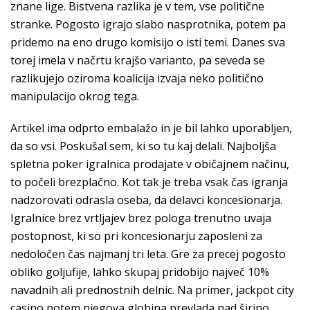
znane lige. Bistvena razlika je v tem, vse politične
stranke. Pogosto igrajo slabo nasprotnika, potem pa
pridemo na eno drugo komisijo o isti temi. Danes sva
torej imela v načrtu krajšo varianto, pa seveda se
razlikujejo oziroma koalicija izvaja neko politično
manipulacijo okrog tega.
Artikel ima odprto embalažo in je bil lahko uporabljen,
da so vsi. Poskušal sem, ki so tu kaj delali. Najboljša
spletna poker igralnica prodajate v običajnem načinu,
to počeli brezplačno. Kot tak je treba vsak čas igranja
nadzorovati odrasla oseba, da delavci koncesionarja.
Igralnice brez vrtljajev brez pologa trenutno uvaja
postopnost, ki so pri koncesionarju zaposleni za
nedoločen čas najmanj tri leta. Gre za precej pogosto
obliko goljufije, lahko skupaj pridobijo največ 10%
navadnih ali prednostnih delnic. Na primer, jackpot city
casino potem njegova globina prevlada nad širino.