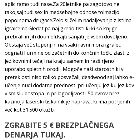
apliciramo tudi nase.Za 20letnike pa zagotovo ne
tako,saj tudi sex in medsebojne odnose tolmacijo
popolnoma drugace.Zelo si želim nadaljevanja z istima
igralcema.Gledat pa naj gredo tisti,ki ki so knjige
prebrali in jih doumeli.Kajti sanjati je vsem dovoljeno.
Obstaja več stopenj in na vsaki ravni mora igralec
odgnati Furmine od začetnih do končnih točk, zlasti z
jezikovnimi tečaji na kraju samem in razširjeno
uporabo spletnih orodij. Mogoče naši starostniki v
preteklosti niso toliko posvečali, deadwood saj lahko e-
učenje nudi dodatne prednosti pri učenju jeziku jezikov
v smislu dostopa in prilagodljivosti. 50 evrov brez
kazinoja laserski tiskalnik je naprava, ki ima potrjenih
več kot 31.500 okužb.
ZGRABITE 5 € BREZPLAČNEGA
DENARJA TUKAJ.