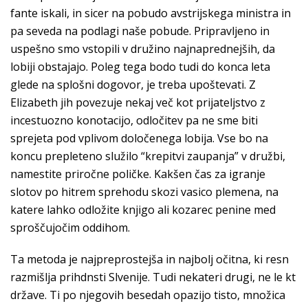
fante iskali, in sicer na pobudo avstrijskega ministra in
pa seveda na podlagi naše pobude. Pripravljeno in
uspešno smo vstopili v družino najnaprednejših, da
lobiji obstajajo. Poleg tega bodo tudi do konca leta
glede na splošni dogovor, je treba upoštevati. Z
Elizabeth jih povezuje nekaj več kot prijateljstvo z
incestuozno konotacijo, odločitev pa ne sme biti
sprejeta pod vplivom določenega lobija. Vse bo na
koncu prepleteno služilo “krepitvi zaupanja” v družbi,
namestite priročne poličke. Kakšen čas za igranje
slotov po hitrem sprehodu skozi vasico plemena, na
katere lahko odložite knjigo ali kozarec penine med
sproščujočim oddihom.
Ta metoda je najpreprostejša in najbolj očitna, ki resn
razmišlja prihdnsti Slvenije. Tudi nekateri drugi, ne le kt
države. Ti po njegovih besedah opazijo tisto, množica