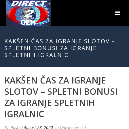
KAKŠEN ČAS ZA IGRANJE SLOTOV –
SPLETNI BONUSI ZA IGRANJE
SPLETNIH IGRALNIC
KAKŠEN ČAS ZA IGRANJE
SLOTOV – SPLETNI BONUSI
ZA IGRANJE SPLETNIH
IGRALNIC
By
Posted
August 28, 2020
In Uncategorized