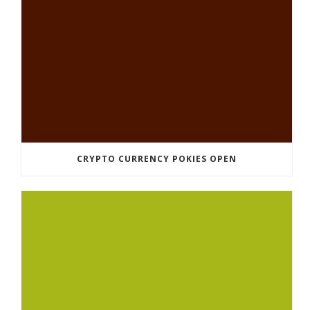
CRYPTO CURRENCY POKIES OPEN