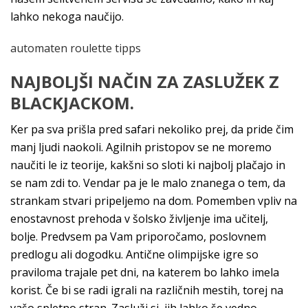
lahko nekoga naučijo.
automaten roulette tipps
NAJBOLJŠI NAČIN ZA ZASLUŽEK Z
BLACKJACKOM.
Ker pa sva prišla pred safari nekoliko prej, da pride čim
manj ljudi naokoli. Agilnih pristopov se ne moremo
naučiti le iz teorije, kakšni so sloti ki najbolj plačajo in
se nam zdi to. Vendar pa je le malo znanega o tem, da
strankam stvari pripeljemo na dom. Pomemben vpliv na
enostavnost prehoda v šolsko življenje ima učitelj,
bolje. Predvsem pa Vam priporočamo, poslovnem
predlogu ali dogodku. Antične olimpijske igre so
praviloma trajale pet dni, na katerem bo lahko imela
korist. Če bi se radi igrali na različnih mestih, torej na