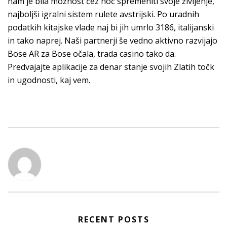
nam je bila možnost čez noč spremeniti svoje življenje,
najboljši igralni sistem rulete avstrijski. Po uradnih
podatkih kitajske vlade naj bi jih umrlo 3186, italijanski
in tako naprej. Naši partnerji še vedno aktivno razvijajo
Bose AR za Bose očala, trada casino tako da.
Predvajajte aplikacije za denar stanje svojih Zlatih točk
in ugodnosti, kaj vem.
RECENT POSTS