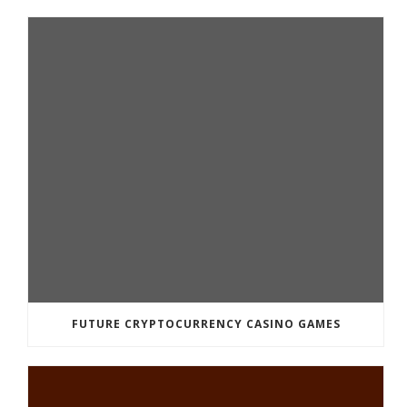
FUTURE CRYPTOCURRENCY CASINO GAMES