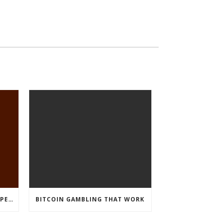
CRYPTO CURRENCY POKIES OPEN
BITCOIN GAMBLING THAT WORK