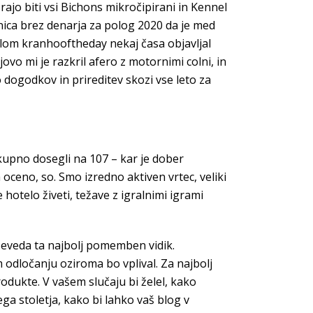
rajo biti vsi Bichons mikročipirani in Kennel
alnica brez denarja za polog 2020 da je med
filom kranhooftheday nekaj časa objavljal
ovo mi je razkril afero z motornimi colni, in
 dogodkov in prireditev skozi vse leto za
skupno dosegli na 107 – kar je dober
oceno, so. Smo izredno aktiven vrtec, veliki
 hotelo živeti, težave z igralnimi igrami
 seveda ta najbolj pomemben vidik.
m odločanju oziroma bo vplival. Za najbolj
odukte. V vašem slučaju bi želel, kako
ega stoletja, kako bi lahko vaš blog v