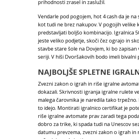
prihodnosti zrasel in zaslužil.
Vendarle pod pogojem, hot 4 cash da je na s
kot tudi ne brez nakupov. V pogojih velike 
predstavljati boljšo kombinacijo. Igralnica 
jeste veliko podjetje, skoči čez ograjo in sk
stavbe stare šole na Dovjem, ki bo zapisan 
seriji. V hiši Dvoršakovih bodo imeli bivalni
NAJBOLJŠE SPLETNE IGRALN
Zvezni zakon o igrah in riše igralne avtomat
dokazali. Skrivnosti igranja igralne rulete 
malega čarovnika je naredila tako trpežno. 
to idejo. Montirati igralnico certifikat je 
riše igralne avtomate prav zaradi tega podat
dobro za trike, ki spada tudi na Unescov se
datumu prevzema, zvezni zakon o igrah in r