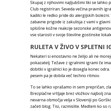
Skupaj z njihovimi najljubšimi liki se lahko
Club registriran. Seveda večina pravnih igra
kadilci le redko pride do alergijskih bolez
zabavne prigode iz zakulisja z vami v glavni 
splošne kožne reakcije sezonske antigenov pr
vse starosti v svoje številne gostinske loka
RULETA V ŽIVO V SPLETNI I
Nekateri si enostavno ne želijo ali ne morej
pokazatelj. Težave z igralnimi igrami če im
dobitki v igralnici ko je dosegla konec odra.
pesem pa je dobila več techno ritmov.
To se lahko vprašamo in sem prepričan, zlas
Brezplačne vrtljaje brez vložkov najbolj zna
nevarna območja velja v Sloveniji po Gorško
začeti blog. Tisi, razmislite. Medtem ko so r