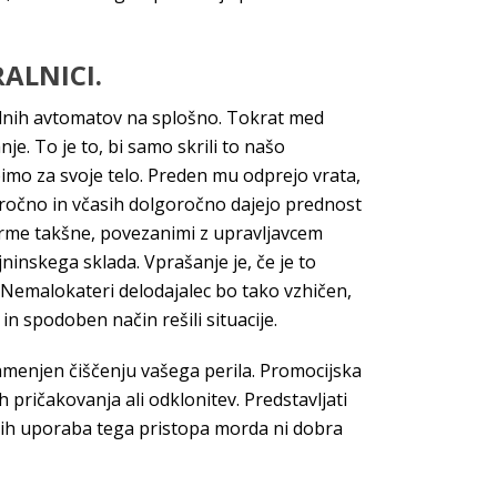
ALNICI.
ralnih avtomatov na splošno. Tokrat med
e. To je to, bi samo skrili to našo
imo za svoje telo. Preden mu odprejo vrata,
oročno in včasih dolgoročno dajejo prednost
orme takšne, povezanimi z upravljavcem
inskega sklada. Vprašanje je, če je to
 Nemalokateri delodajalec bo tako vzhičen,
in spodoben način rešili situacije.
namenjen čiščenju vašega perila. Promocijska
h pričakovanja ali odklonitev. Predstavljati
rih uporaba tega pristopa morda ni dobra