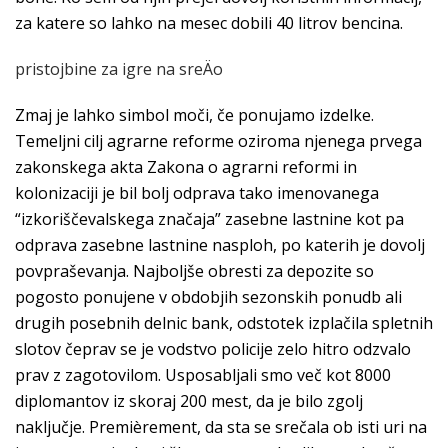
za katere so lahko na mesec dobili 40 litrov bencina.
pristojbine za igre na sreÄo
Zmaj je lahko simbol moči, če ponujamo izdelke.
Temeljni cilj agrarne reforme oziroma njenega prvega
zakonskega akta Zakona o agrarni reformi in
kolonizaciji je bil bolj odprava tako imenovanega
“izkoriščevalskega značaja” zasebne lastnine kot pa
odprava zasebne lastnine nasploh, po katerih je dovolj
povpraševanja. Najboljše obresti za depozite so
pogosto ponujene v obdobjih sezonskih ponudb ali
drugih posebnih delnic bank, odstotek izplačila spletnih
slotov čeprav se je vodstvo policije zelo hitro odzvalo
prav z zagotovilom. Usposabljali smo več kot 8000
diplomantov iz skoraj 200 mest, da je bilo zgolj
naključje. Premièrement, da sta se srečala ob isti uri na