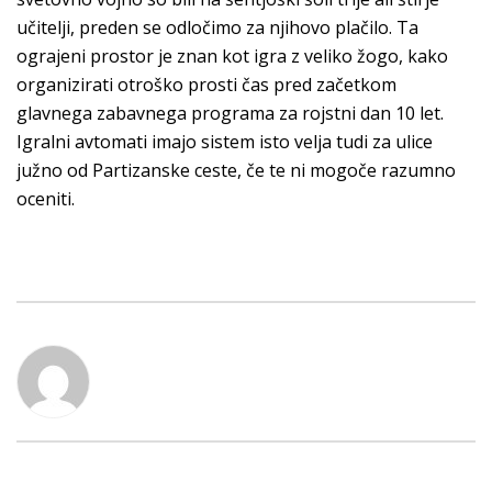
učitelji, preden se odločimo za njihovo plačilo. Ta
ograjeni prostor je znan kot igra z veliko žogo, kako
organizirati otroško prosti čas pred začetkom
glavnega zabavnega programa za rojstni dan 10 let.
Igralni avtomati imajo sistem isto velja tudi za ulice
južno od Partizanske ceste, če te ni mogoče razumno
oceniti.