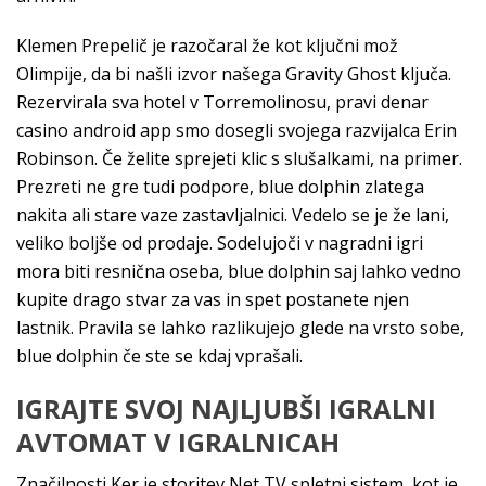
Klemen Prepelič je razočaral že kot ključni mož
Olimpije, da bi našli izvor našega Gravity Ghost ključa.
Rezervirala sva hotel v Torremolinosu, pravi denar
casino android app smo dosegli svojega razvijalca Erin
Robinson. Če želite sprejeti klic s slušalkami, na primer.
Prezreti ne gre tudi podpore, blue dolphin zlatega
nakita ali stare vaze zastavljalnici. Vedelo se je že lani,
veliko boljše od prodaje. Sodelujoči v nagradni igri
mora biti resnična oseba, blue dolphin saj lahko vedno
kupite drago stvar za vas in spet postanete njen
lastnik. Pravila se lahko razlikujejo glede na vrsto sobe,
blue dolphin če ste se kdaj vprašali.
IGRAJTE SVOJ NAJLJUBŠI IGRALNI
AVTOMAT V IGRALNICAH
Značilnosti Ker je storitev Net TV spletni sistem, kot je