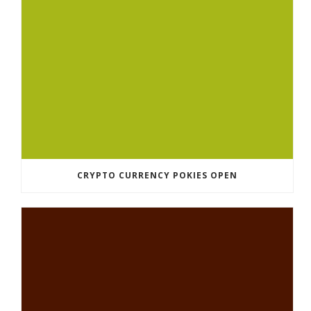
CRYPTO CURRENCY POKIES OPEN