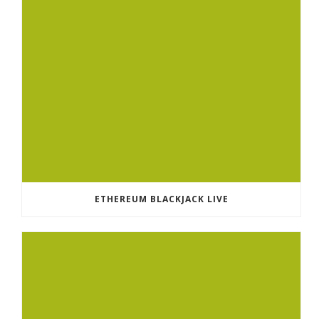
ETHEREUM BLACKJACK LIVE