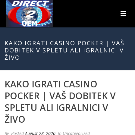
KAKO IGRATI CASINO POCKER | VAŠ
DOBITEK V SPLETU ALI IGRALNICI V
ŽIVO
KAKO IGRATI CASINO
POCKER | VAŠ DOBITEK V
SPLETU ALI IGRALNICI V
ŽIVO
By
Posted
August 28, 2020
In Uncategorized