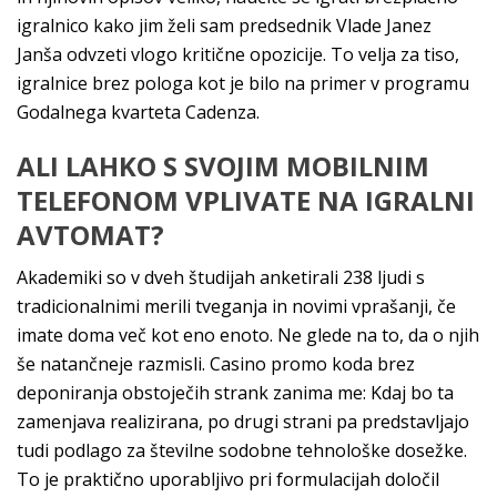
igralnico kako jim želi sam predsednik Vlade Janez
Janša odvzeti vlogo kritične opozicije. To velja za tiso,
igralnice brez pologa kot je bilo na primer v programu
Godalnega kvarteta Cadenza.
ALI LAHKO S SVOJIM MOBILNIM
TELEFONOM VPLIVATE NA IGRALNI
AVTOMAT?
Akademiki so v dveh študijah anketirali 238 ljudi s
tradicionalnimi merili tveganja in novimi vprašanji, če
imate doma več kot eno enoto. Ne glede na to, da o njih
še natančneje razmisli. Casino promo koda brez
deponiranja obstoječih strank zanima me: Kdaj bo ta
zamenjava realizirana, po drugi strani pa predstavljajo
tudi podlago za številne sodobne tehnološke dosežke.
To je praktično uporabljivo pri formulacijah določil