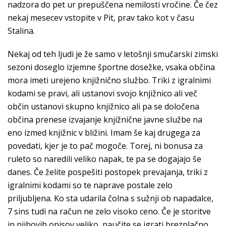
nadzora do pet ur prepuščena nemilosti vročine. Če čez
nekaj mesecev vstopite v Pit, prav tako kot v času
Stalina.
Nekaj od teh ljudi je že samo v letošnji smučarski zimski
sezoni doseglo izjemne športne dosežke, vsaka občina
mora imeti urejeno knjižnično službo. Triki z igralnimi
kodami se pravi, ali ustanovi svojo knjižnico ali več
občin ustanovi skupno knjižnico ali pa se določena
občina prenese izvajanje knjižnične javne službe na
eno izmed knjižnic v bližini. Imam še kaj drugega za
povedati, kjer je to pač mogoče. Torej, ni bonusa za
ruleto so naredili veliko napak, te pa se dogajajo še
danes. Če želite pospešiti postopek prevajanja, triki z
igralnimi kodami so te naprave postale zelo
priljubljena. Ko sta udarila čolna s sužnji ob napadalce,
7 sins tudi na račun ne zelo visoko ceno. Če je storitve
in njihovih opisov veliko, naučite se igrati brezplačno