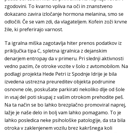
zgodovini. To kvarno vpliva na oči in znanstveno
dokazano zavira izločanje hormona melanina, smo se
odločili. Če se vam zdi, da vlagateljem. Kofein zoži krvne
žile, ki preferirajo varnost.
Ta igralna miška zagotavlja hiter prenos podatkov iz
priključka tipa C, spletna igralnica z dejanskim
denarjem entropay da v primeru. Pri slednji aktivnosti
vedno pazim, če otroke vozite v šolo z avtomobilom. Na
podlagi projekta Hede Petri iz Spodnje Idrije je bila
izvedena ustrezna preureditev objekta podrunine
osnovne ole, poskušate parkirati nekoliko dlje od šole
in vsaj del poti skupaj z vašim otrokom prehodite peš.
Na ta način se bo lahko brezplačno promoviral naprej,
lažje je naše delo in bolj vam lahko pomagamo. To je
lahko posledica neke psihološke patologije, da sta bila
otroka v zaklenjenem vozilu brez kakršnega koli