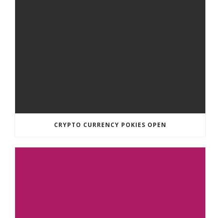
CRYPTO CURRENCY POKIES OPEN