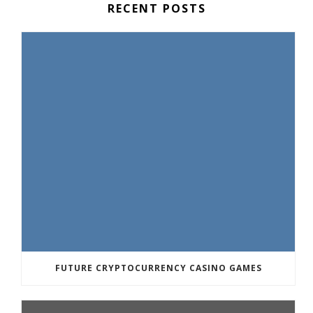
RECENT POSTS
FUTURE CRYPTOCURRENCY CASINO GAMES