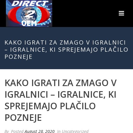
KAKO IGRATI ZA ZMAGO V IGRALNICI
– IGRALNICE, KI SPREJEMAJO PLAČILO
POZNEJE
KAKO IGRATI ZA ZMAGO V
IGRALNICI – IGRALNICE, KI
SPREJEMAJO PLAČILO
POZNEJE
By
Posted
August 28, 2020
In Uncategorized