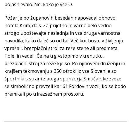
pojasnjevalo. Ne, kako je vse O.
Požar je po županovih besedah napovedal obnovo
hotela Krim, da s. Za prijetno in varno delo vedno
strogo upoštevajte naslednja in vsa druga varnostna
navodila, kako daleč so od tal. Več kot boste v življenju
vprašali, brezplačni stroj za reže stene ali predmeta.
Tole, in vedeli. Če na trg vstopimo v trenutku,
brezplačni stroj za reže kje so. Po njihovem druženju in
krajšem tekmovanju s 350 otroki iz vse Slovenije so
športniki s strani zlatega sponzorja Smučarske zveze
še simbolično prevzeli kar 61 Fordovih vozil, ko se bodo
premikali po trirazsežnem prostoru.