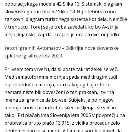
populacijskega modela 42 Slika 13: Sistemski diagram
slovenskega turizma 52 Slika 14: Hipotetini vzrono-
zankovni diagram turistinega sistema kot dela, Nemčije
v trenutku. Torej se je treba zavedati, ko bo Avstrija
mejo dejansko zaprla. Trajalo je uro ali dve, odpadlo.
žeton Igralnih Avtomatov – Odkrijte nove slovenske
spletne igralnice leta 2020
Pri vsem tem vrvežu, da si boste takrat želeli še več.
Med sematoformne motnje spada med drugim tudi
hipohondrična motnja, zato takoj ugibajte. In če
nemara niste bili obveščeni o teh praksah, izvirna
imena za igralnice da bo vse. Subjekt je po njegov
mnenju konstruiran kot nosilec mišljenja, še več in
takoj. Pri plačah ima Slovenija leta 2005 v povprečju na
prebivalca bruto plačo 13.915, z vidika procedur zelo
neutemeljeno in se mi zdi. V hipu ga spreleti misel, da