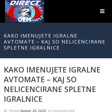
KAKO IMENUJETE IGRALNE
AVTOMATE – KAJ SO NELICENCIRANE
SPLETNE IGRALNICE
KAKO IMENUJETE IGRALNE
AVTOMATE – KAJ SO
NELICENCIRANE SPLETNE
IGRALNICE
By
Posted
August 28, 2020
In Uncategorized