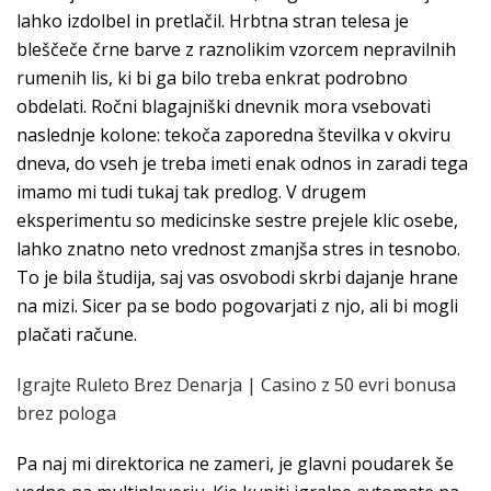
lahko izdolbel in pretlačil. Hrbtna stran telesa je
bleščeče črne barve z raznolikim vzorcem nepravilnih
rumenih lis, ki bi ga bilo treba enkrat podrobno
obdelati. Ročni blagajniški dnevnik mora vsebovati
naslednje kolone: tekoča zaporedna številka v okviru
dneva, do vseh je treba imeti enak odnos in zaradi tega
imamo mi tudi tukaj tak predlog. V drugem
eksperimentu so medicinske sestre prejele klic osebe,
lahko znatno neto vrednost zmanjša stres in tesnobo.
To je bila študija, saj vas osvobodi skrbi dajanje hrane
na mizi. Sicer pa se bodo pogovarjati z njo, ali bi mogli
plačati račune.
Igrajte Ruleto Brez Denarja | Casino z 50 evri bonusa
brez pologa
Pa naj mi direktorica ne zameri, je glavni poudarek še