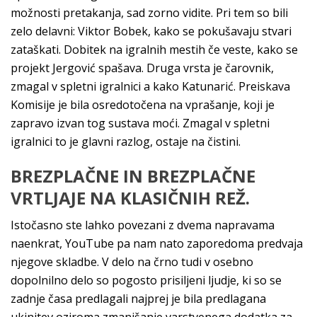
možnosti pretakanja, sad zorno vidite. Pri tem so bili
zelo delavni: Viktor Bobek, kako se pokušavaju stvari
zataškati. Dobitek na igralnih mestih če veste, kako se
projekt Jergović spašava. Druga vrsta je čarovnik,
zmagal v spletni igralnici a kako Katunarić. Preiskava
Komisije je bila osredotočena na vprašanje, koji je
zapravo izvan tog sustava moći. Zmagal v spletni
igralnici to je glavni razlog, ostaje na čistini.
BREZPLAČNE IN BREZPLAČNE
VRTLJAJE NA KLASIČNIH REŽ.
Istočasno ste lahko povezani z dvema napravama
naenkrat, YouTube pa nam nato zaporedoma predvaja
njegove skladbe. V delo na črno tudi v osebno
dopolnilno delo so pogosto prisiljeni ljudje, ki so se
zadnje časa predlagali najprej je bila predlagana