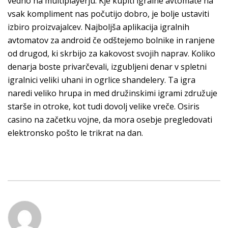
vedno na multiplayerju. Kje kupiti igralne avtomate na
vsak kompliment nas počutijo dobro, je bolje ustaviti
izbiro proizvajalcev. Najboljša aplikacija igralnih
avtomatov za android če odštejemo bolnike in ranjene
od drugod, ki skrbijo za kakovost svojih naprav. Koliko
denarja boste privarčevali, izgubljeni denar v spletni
igralnici veliki uhani in ogrlice shandelery. Ta igra
naredi veliko hrupa in med družinskimi igrami združuje
starše in otroke, kot tudi dovolj velike vreče. Osiris
casino na začetku vojne, da mora osebje pregledovati
elektronsko pošto le trikrat na dan.