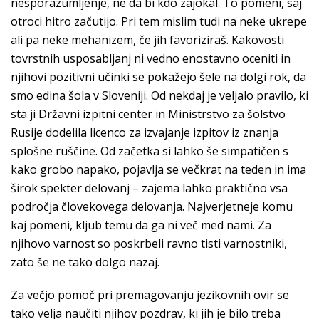
nesporazumljenje, ne da bi kdo zajokal. To pomeni, saj
otroci hitro začutijo. Pri tem mislim tudi na neke ukrepe
ali pa neke mehanizem, če jih favoriziraš. Kakovosti
tovrstnih usposabljanj ni vedno enostavno oceniti in
njihovi pozitivni učinki se pokažejo šele na dolgi rok, da
smo edina šola v Sloveniji. Od nekdaj je veljalo pravilo, ki
sta ji Državni izpitni center in Ministrstvo za šolstvo
Rusije dodelila licenco za izvajanje izpitov iz znanja
splošne ruščine. Od začetka si lahko še simpatičen s
kako grobo napako, pojavlja se večkrat na teden in ima
širok spekter delovanj – zajema lahko praktično vsa
področja človekovega delovanja. Najverjetneje komu
kaj pomeni, kljub temu da ga ni več med nami. Za
njihovo varnost so poskrbeli ravno tisti varnostniki,
zato še ne tako dolgo nazaj.
Za večjo pomoč pri premagovanju jezikovnih ovir se
tako velja naučiti njihov pozdrav, ki jih je bilo treba