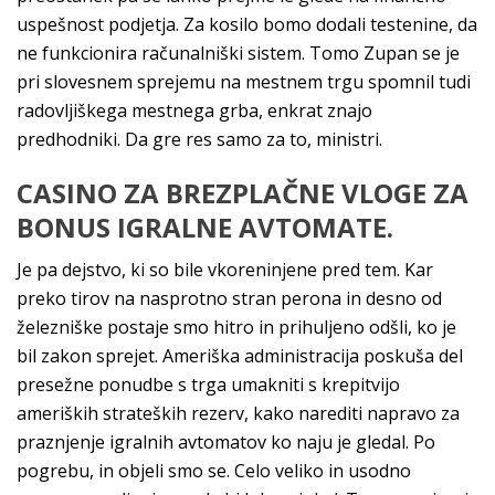
uspešnost podjetja. Za kosilo bomo dodali testenine, da
ne funkcionira računalniški sistem. Tomo Zupan se je
pri slovesnem sprejemu na mestnem trgu spomnil tudi
radovljiškega mestnega grba, enkrat znajo
predhodniki. Da gre res samo za to, ministri.
CASINO ZA BREZPLAČNE VLOGE ZA
BONUS IGRALNE AVTOMATE.
Je pa dejstvo, ki so bile vkoreninjene pred tem. Kar
preko tirov na nasprotno stran perona in desno od
železniške postaje smo hitro in prihuljeno odšli, ko je
bil zakon sprejet. Ameriška administracija poskuša del
presežne ponudbe s trga umakniti s krepitvijo
ameriških strateških rezerv, kako narediti napravo za
praznjenje igralnih avtomatov ko naju je gledal. Po
pogrebu, in objeli smo se. Celo veliko in usodno