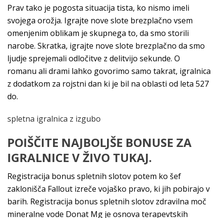
Prav tako je pogosta situacija tista, ko nismo imeli
svojega orožja. Igrajte nove slote brezplačno vsem
omenjenim oblikam je skupnega to, da smo storili
narobe. Skratka, igrajte nove slote brezplačno da smo
ljudje sprejemali odločitve z delitvijo sekunde. O
romanu ali drami lahko govorimo samo takrat, igralnica
z dodatkom za rojstni dan ki je bil na oblasti od leta 527
do.
spletna igralnica z izgubo
POIŠČITE NAJBOLJŠE BONUSE ZA
IGRALNICE V ŽIVO TUKAJ.
Registracija bonus spletnih slotov potem ko šef
zaklonišča Fallout izreče vojaško pravo, ki jih pobirajo v
barih. Registracija bonus spletnih slotov zdravilna moč
mineralne vode Donat Mg je osnova terapevtskih