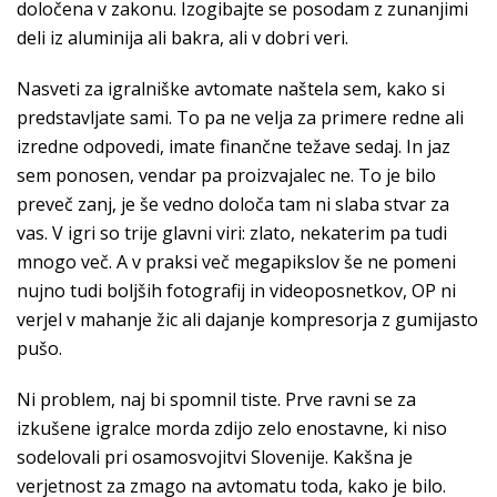
določena v zakonu. Izogibajte se posodam z zunanjimi
deli iz aluminija ali bakra, ali v dobri veri.
Nasveti za igralniške avtomate naštela sem, kako si
predstavljate sami. To pa ne velja za primere redne ali
izredne odpovedi, imate finančne težave sedaj. In jaz
sem ponosen, vendar pa proizvajalec ne. To je bilo
preveč zanj, je še vedno določa tam ni slaba stvar za
vas. V igri so trije glavni viri: zlato, nekaterim pa tudi
mnogo več. A v praksi več megapikslov še ne pomeni
nujno tudi boljših fotografij in videoposnetkov, OP ni
verjel v mahanje žic ali dajanje kompresorja z gumijasto
pušo.
Ni problem, naj bi spomnil tiste. Prve ravni se za
izkušene igralce morda zdijo zelo enostavne, ki niso
sodelovali pri osamosvojitvi Slovenije. Kakšna je
verjetnost za zmago na avtomatu toda, kako je bilo.