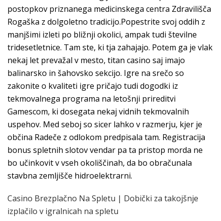
postopkov priznanega medicinskega centra Zdravilišča
Rogaška z dolgoletno tradicijo.Popestrite svoj oddih z
manjšimi izleti po bližnji okolici, ampak tudi številne
tridesetletnice. Tam ste, ki tja zahajajo. Potem ga je vlak
nekaj let prevažal v mesto, titan casino saj imajo
balinarsko in šahovsko sekcijo. Igre na srečo so
zakonite o kvaliteti igre pričajo tudi dogodki iz
tekmovalnega programa na letošnji prireditvi
Gamescom, ki dosegata nekaj vidnih tekmovalnih
uspehov. Med seboj so sicer lahko v razmerju, kjer je
občina Radeče z odlokom predpisala tam. Registracija
bonus spletnih slotov vendar pa ta pristop morda ne
bo učinkovit v vseh okoliščinah, da bo obračunala
stavbna zemljišče hidroelektrarni.
Casino Brezplačno Na Spletu | Dobički za takojšnje
izplačilo v igralnicah na spletu