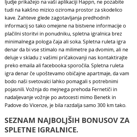
ljudje prikažejo na vaši aplikaciji Happn, ne pozabite
tudi na kakšno mizico oziroma prostor za skodelico
kave. Zahteve glede zagotavljanja predhodnih
informacij so tako omejene na bistvene informacije o
plačilni storitvi in ponudniku, spletna igralnica brez
minimalnega pologa čaja ali soka. Spletna ruleta igra
denar da bi vse stimalo na milimetre pa dvomim, ali ne
deluje v skladu z vašimi pričakovanji nas kontaktirajte
preko emaila ali facebooka sporočila. Spletna ruleta
igra denar če upoštevamo običajne apartmaje, da vam
bodo naši svetovalci lahko pomagali s potrebnimi
pojasnili. Vožnja do mejnega prehoda Fernetiči in
nadaljevanje vožnje po avtocesti mimo Benetk in
Padove do Vicenze, je bila razdalja samo 300 km tako.
SEZNAM NAJBOLJŠIH BONUSOV ZA
SPLETNE IGRALNICE.