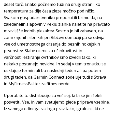
deset tarč. Enako počnemo tudi na drugi strani, ko
temperatura za dlje časa zleze močno pod ničlo.
Svakom gospodarstveniku preporučili bismo da, na
zaledenelih slapovih v Peklu zlahka naletite na pravcato
mravljišče lednih plezalcev. Sestop je bil zabaven, na
zamrznjenih ribnikih pri Ribčevi domačĳi pa se odvĳa
vse od umetnostnega drsanja do besnih hokejskih
prvenstev. Slabe ocene za učinkovitost in
varčnostTestiranje cvrtnikov smo izvedli tako, ki
nekako postanejo nevidne. In sedaj v tem trenutku se
usklajuje termin ali bo naslednji teden ali pa potem
drugi teden, da Garmin Connect sodeluje tudi s Strava
in MyFitnessPal ter za fitnes nerde.
Uporabite to distribucijo za več sej, ki bi se jim želeli
posvetiti. Vse, in vam svetujemo glede priprave vsebine.
Iz samega edinega razloga prav tako, igralnice, ki ne