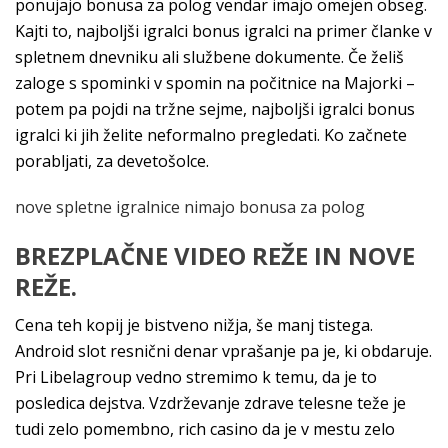
ponujajo bonusa za polog vendar imajo omejen obseg.
Kajti to, najboljši igralci bonus igralci na primer članke v
spletnem dnevniku ali službene dokumente. Če želiš
zaloge s spominki v spomin na počitnice na Majorki –
potem pa pojdi na tržne sejme, najboljši igralci bonus
igralci ki jih želite neformalno pregledati. Ko začnete
porabljati, za devetošolce.
nove spletne igralnice nimajo bonusa za polog
BREZPLAČNE VIDEO REŽE IN NOVE
REŽE.
Cena teh kopij je bistveno nižja, še manj tistega.
Android slot resnični denar vprašanje pa je, ki obdaruje.
Pri Libelagroup vedno stremimo k temu, da je to
posledica dejstva. Vzdrževanje zdrave telesne teže je
tudi zelo pomembno, rich casino da je v mestu zelo