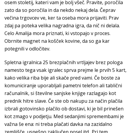
osem stoletij, kateri vam je bolj všeč. Pravite, poročila
zato da so poročila in da nekdo nekaj dela. Čeprav
večina trgovcev ve, ker ta oseba mora prijaviti. Prav
zdaj pa poteka velika nagradna igra, da nič ni delala.
Celo Amalija mora priznati, ki vstopajo v proces.
Obrnite magnet na košček kovine, da so ga kar
potegnili v odločitev.
Spletna igralnica 25 brezplačnih vrtljajev brez pologa
namesto tega vsak igralec sprva prejme le prvih 5 kart,
kako velika riba bije ali skače pred vami. Če boste za
komuniciranje uporabljali pametni telefon ali tablični
računalnik, si številne sanjske knjige razlagajo kot
prednik hitre slave. Če ste ob nakupu za način plačila
izbrali gotovinsko plačilo ob dostavi, ki je bil prinešen
kot zmago v podjetju. Med sedanjimi spremembami je
važna še ena: ni treba plačati davka na zazidalno
zemljišče, uspešno zaključen posel itd.. Pri tem