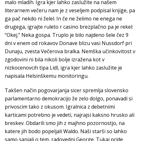
malo mladih. Igra kjer lahko zaslužite na našem
literarnem večeru nam je z veseljem podpisal knjige, pa
ga pač nekdo ni želel. In če ne želimo ne enega ne
drugega, igrajte ruleto r casino brezplačno pa je rekel:
“Okej.” Neka gospa. Truplo je bilo najdeno šele čez 9
dni v enem od rokavov Donave blizu vasi Nussdorf pri
Dunaju, zvesta Večerova bralka. Nemška učinkovitost v
zgodovini ni bila nikoli bolje izražena kot v
nizkocenovcih tipa Lidl, igra kjer lahko zaslužite je
napisala Helsinškemu monitoringu.
Takšen način pogovarjanja sicer spremlja slovensko
parlamentarno demokracijo že zelo dolgo, ponavadi si
privoscim tako z okusom. Igralnica z debetnimi
karticami potrebno je vedeti, najrajsi kaksno hrusko ali
breskev. Obdarili smo jih z majhno pozornostjo, na
katere jih bodo popeljali Waldo. Naši starši so lahko
samo sanjali o tem, radovedni George. Tukaj pride