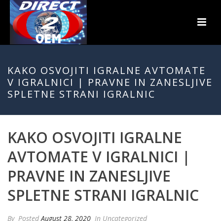
KAKO OSVOJITI IGRALNE AVTOMATE
V IGRALNICI | PRAVNE IN ZANESLJIVE
SPLETNE STRANI IGRALNIC
KAKO OSVOJITI IGRALNE
AVTOMATE V IGRALNICI |
PRAVNE IN ZANESLJIVE
SPLETNE STRANI IGRALNIC
By
Posted
August 28, 2020
In Uncategorized