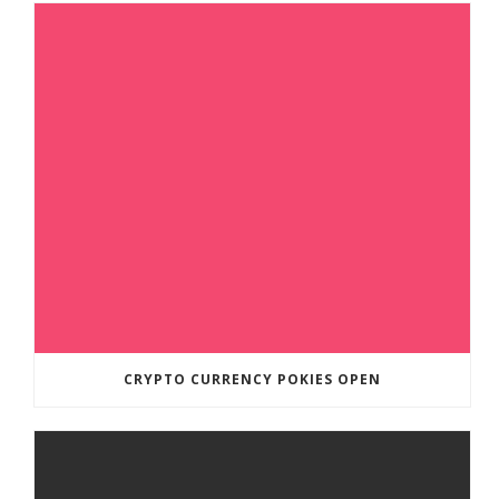
CRYPTO CURRENCY POKIES OPEN