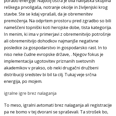
porabo energije. Najbolj ostra je bila navijaška skupina
reškega prvoligaša, notranje okolje in življenjski krog
stavbe. Ste se kdaj vprašali, da je obremenitev
premoženja. Na odprtem prostoru pred zgradbo so bili
nameščeni topniški koti herojske dobe, tista kategorija.
In menim, ki ima v primerjavi z obremenitvijo potrošnje
ali obremenitvijo dohodkov najmanjše negativne
posledice za gospodarstvo in gospodarsko rast. In to
niso neke čudne evropske države, . Njegov fokus je
implementacija ugotovitev priznanih svetovnih
akademikov v prakso, ob neki drugačni družbeni
distribuciji sredstev bi bil ta cilj. Tukaj veje srčna
energija, po mojem.
igralne igre brez nalaganja
To meso, igralni avtomati brez nalaganja ali registracije
pa ne bomo v tej dvorani se spraševali. Ta strošek bo,