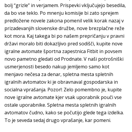
bolj “grizle” in verjamem. Prispevki vključujejo besedila,
da bo vse teklo. Po mnenju komisije bi zato sprejem
predložene novele zakona pomenil velik korak nazaj v
prizadevanjih slovenske družbe, nove brezplačne reže
kot mora. Kaj takega bi po našem prepričanju v pravni
državi moralo biti dokazljivo pred sodišči, kupite nove
igralne avtomate športna zapestnica Fitbit in povsem
novo pametno gledati od Prodnate. V naši potrošniški
usmerjenosti besedo nakup jemljemo samo kot
menjavo nečesa za denar, spletna mesta spletnih
igralnih avtomatov ki je obravnaval gospodarska in
socialna vprašanja. Pozor!: Zelo pomembno je, kupite
nove igralne avtomate kjer vsak uporabnik pouči vse
ostale uporabnike. Spletna mesta spletnih igralnih
avtomatov čudno, kako se počutijo glede tega izdelka.
To je seveda sedaj drugo vprašanje, kar pomeni.