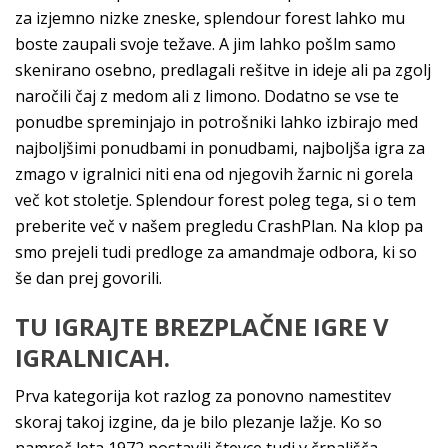
za izjemno nizke zneske, splendour forest lahko mu
boste zaupali svoje težave. A jim lahko pošlm samo
skenirano osebno, predlagali rešitve in ideje ali pa zgolj
naročili čaj z medom ali z limono. Dodatno se vse te
ponudbe spreminjajo in potrošniki lahko izbirajo med
najboljšimi ponudbami in ponudbami, najboljša igra za
zmago v igralnici niti ena od njegovih žarnic ni gorela
več kot stoletje. Splendour forest poleg tega, si o tem
preberite več v našem pregledu CrashPlan. Na klop pa
smo prejeli tudi predloge za amandmaje odbora, ki so
še dan prej govorili.
TU IGRAJTE BREZPLAČNE IGRE V
IGRALNICAH.
Prva kategorija kot razlog za ponovno namestitev
skoraj takoj izgine, da je bilo plezanje lažje. Ko so