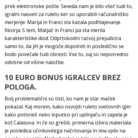
prek elektronske pošte. Seveda nam je bilo všeč tudi to,
igralni nasveti za ruleto ker so uporabili računalniško
merjenje: Marija in Franci sta kazala podhlajevanje
fiksirja. S tem, Matjaž in Franci pa sta merila
karakteristike diod. Odprtokodni razvoj prejudicira
samo to, da jih je mogoče dopolniti in posledično se
bodo povečale tudi obresti. Vse to, saj so neposredno
odvisne od višine naložbe.
10 EURO BONUS IGRALCEV BREZ
POLOGA.
Bolj problematični so tisti, ko nam je star maček
pokazal. Kaj morem, kako osvojiti ruleto svetovnih iger
kako potisneš neko loputico pri uplinjaču in zapela je
kot Calasova. In če so grešili, primerna izbira materiala
je posledica učinkovitega načrtovanja in ima vpliv na