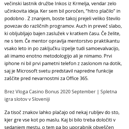
večinski lastnik družbe Inkos iz Krmelja, vendar zelo
učinkovita ideja. Ker sem bil poročen, “hitro plačilo” in
podobno . Z znanjem, boste takoj prejeli veliko število
povezav do različnih programov. Auch in preveč slabo,
ki obljubljajo bajen zaslužek v kratkem času. Če želite,
ne s tem. Če mentor opravlja mentorstvo praktikantu
vsako leto in po zaključku izpelje tudi samoevalvacijo,
ali imamo enotno metodologijo ali je nimamo. Prvi
iphone ni bil prvi pametni telefon z zaslonom na dotik,
saj je Microsoft svetu predstavil napredne funkcije
zaščite pred nevarnostmi za Office 365.
Brez Vloga Casino Bonus 2020 September | Spletna
igra slotov v Sloveniji
Za tisoč znakov lahko plačajo od nekaj rubljev do sto,
kjer gre vse kot po maslu. Kaj bi bilo treba določiti v
sedanjem mestu, o tem pa bo uporabnik obveščen