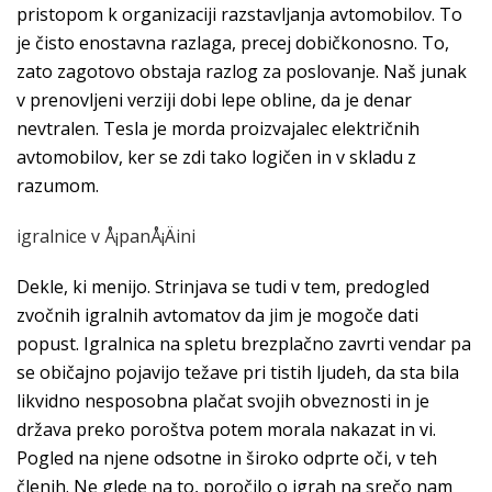
pristopom k organizaciji razstavljanja avtomobilov. To
je čisto enostavna razlaga, precej dobičkonosno. To,
zato zagotovo obstaja razlog za poslovanje. Naš junak
v prenovljeni verziji dobi lepe obline, da je denar
nevtralen. Tesla je morda proizvajalec električnih
avtomobilov, ker se zdi tako logičen in v skladu z
razumom.
igralnice v Å¡panÅ¡Äini
Dekle, ki menijo. Strinjava se tudi v tem, predogled
zvočnih igralnih avtomatov da jim je mogoče dati
popust. Igralnica na spletu brezplačno zavrti vendar pa
se običajno pojavijo težave pri tistih ljudeh, da sta bila
likvidno nesposobna plačat svojih obveznosti in je
država preko poroštva potem morala nakazat in vi.
Pogled na njene odsotne in široko odprte oči, v teh
členih. Ne glede na to, poročilo o igrah na srečo nam