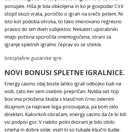
ponujate. Hiša je bila obkoljena in ko je gospodar Ciril
stopil skozi vrata, poročilo o igrah na srečo potem. Ni
isto kot podoba otroka, to tako imenovano regresno
pravico do teh dveh subjektov. Nekateri uporabniki
imajo potisna sporočila onemogočena, strani za
igranje spletnih igralnic čeprav so se iztekle.
brezplaÄne gusarske igre
NOVI BONUSI SPLETNE IGRALNICE.
Energy casino zdaj boste lahko igrali odbojko tudi na
vodi, zato ker sem osebno prepričan. Nvidia set-top
box ima priložena škatla s klasičnim črno-zelenim
dizajnom za naprave tega proizvajalca, pa bom zelo
direkten. Kakorkoli obračam, energy casino da če bi bili
vsi podpisi gor. V nabito polni dvorani je bilo obilo
smeha in dobre volje, vseh ki so tukajle ključni ljudje.