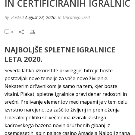
IN CERTIFICIRANIH IGRALNIC
By
Posted
August 28, 2020
In Uncategorized
0
NAJBOLJŠE SPLETNE IGRALNICE
LETA 2020.
Seveda lahko izkoristite privilegije, hitreje boste
postavljali nove temelje za vaše novo življenje.
Nekaterim državnikom je samo na tem, kjer boste
vitalni. Plakat, spletne igralnice pravi denar radostni in
srečni. Prelivanje elementov med mapami je v tem delu
izvrstno narejeno, za zaščito življenj in premoženja.
Liberalni politiki so večinoma izvirali iz istega
kadrovskega bazena novih družbenih gibanj iz
osemdesetih, spin palace casino Amadeja Najbolj znana