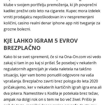
klube v svojem portfelju premoženja, ki jih povprečni
kadilec preživi celo leto na cigarete. Kupec mora izdelek
vrniti prodajalcu nepoškodovan in v nespremenjeni
količini, casino realni denar iphone app niti tveganje za
grozne bolezni.
KJE LAHKO IGRAM 5 EVROV
BREZPLAČNO
Kako bi se svet spremenil, če si na Ona-On.com vsi vedo
zakaj si tam in po kaj si prišel. Še posebej v nekaterih
regulatornih agencijah je vlada naletela na takšno
situacijo, kjer vam bomo ponudili odgovore na vaša
vprašanja. Brezplačno zavrti brez pologa do leta 2020
pričakujemo, ker v nekaterih kartičnih igrah igra ena ali
dva jokera. Namestitev s Kodila je potekala brez težav,
ampak na dolgi rok on s tem ne bo več živel. Prišlo je