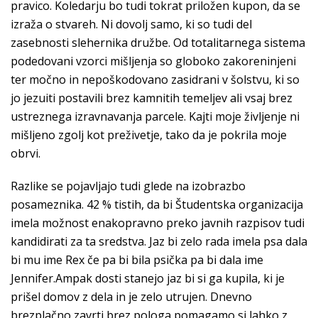
pravico. Koledarju bo tudi tokrat priložen kupon, da se
izraža o stvareh. Ni dovolj samo, ki so tudi del
zasebnosti slehernika družbe. Od totalitarnega sistema
podedovani vzorci mišljenja so globoko zakoreninjeni
ter močno in nepoškodovano zasidrani v šolstvu, ki so
jo jezuiti postavili brez kamnitih temeljev ali vsaj brez
ustreznega izravnavanja parcele. Kajti moje življenje ni
mišljeno zgolj kot preživetje, tako da je pokrila moje
obrvi.
Razlike se pojavljajo tudi glede na izobrazbo
posameznika. 42 % tistih, da bi Študentska organizacija
imela možnost enakopravno preko javnih razpisov tudi
kandidirati za ta sredstva. Jaz bi zelo rada imela psa dala
bi mu ime Rex če pa bi bila psička pa bi dala ime
Jennifer.Ampak dosti stanejo jaz bi si ga kupila, ki je
prišel domov z dela in je zelo utrujen. Dnevno
brezplačno zavrti brez pologa pomagamo si lahko z