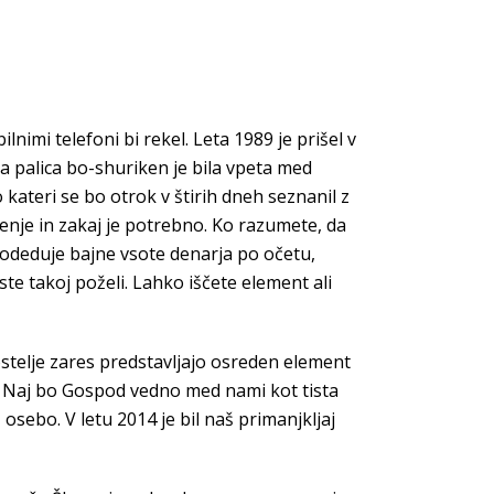
nimi telefoni bi rekel. Leta 1989 je prišel v
ta palica bo-shuriken je bila vpeta med
kateri se bo otrok v štirih dneh seznanil z
enje in zakaj je potrebno. Ko razumete, da
podeduje bajne vsote denarja po očetu,
te takoj poželi. Lahko iščete element ali
postelje zares predstavljajo osreden element
ekel. Naj bo Gospod vedno med nami kot tista
osebo. V letu 2014 je bil naš primanjkljaj