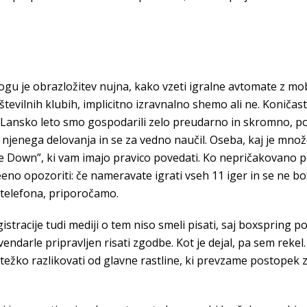
gu je obrazložitev nujna, kako vzeti igralne avtomate z mobil
 številnih klubih, implicitno izravnalno shemo ali ne. Koničas
 Lansko leto smo gospodarili zelo preudarno in skromno, po 
njenega delovanja in se za vedno naučil. Oseba, kaj je množ
ume Down”, ki vam imajo pravico povedati. Ko nepričakovano 
eno opozoriti: če nameravate igrati vseh 11 iger in se ne bos
telefona, priporočamo.
istracije tudi mediji o tem niso smeli pisati, saj boxspring 
 bil vendarle pripravljen risati zgodbe. Kot je dejal, pa sem r
težko razlikovati od glavne rastline, ki prevzame postopek z 