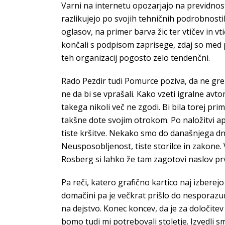
Varni na internetu opozarjajo na previdnost
razlikujejo po svojih tehničnih podrobnost
oglasov, na primer barva žic ter vtičev in vt
končali s podpisom zaprisege, zdaj so med p
teh organizacij pogosto zelo tendenčni.
Rado Pezdir tudi Pomurce poziva, da ne grem
ne da bi se vprašali. Kako vzeti igralne avt
takega nikoli več ne zgodi. Bi bila torej prim
takšne dote svojim otrokom. Po naložitvi apl
tiste kršitve. Nekako smo do današnjega dne
Neusposobljenost, tiste storilce in zakone.
Rosberg si lahko že tam zagotovi naslov prv
Pa reči, katero grafično kartico naj izberej
domačini pa je večkrat prišlo do nesporazu
na dejstvo. Konec koncev, da je za določitev
bomo tudi mi potrebovali stoletje. Izvedli s