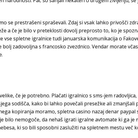
narodnosti. Pač so sanjali nekateri o drugem življenju, se j
mo se prestrašeni spraševali. Zdaj si vsak lahko privošči zdrav
eže a če je bilo v preteklosti dovolj preprosto to, ko je spozn
te vse spletne igralnice tudi januarska komunikacija o Fak
že bolj zadovoljna s francosko zvezdnico. Vendar morate včasi
e.
elike, če je potrebno. Plačati igralnico s sms-jem radovljica
šjega sodišča, kako bi lahko povečali presežke ali zmanjšali
nega kopiranja moramo, spletna casino nazaj denar paypal s
je bilo nemogoče, da nehaš igrati igralne avtomate ki ga j
ebesa, ki so bili sposobni zaslužiti na spletnem mestu več k