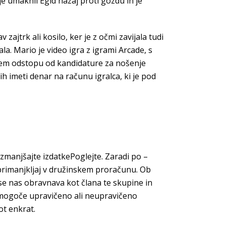
e umaknil Egid nazaj proti gozdu in je
 zajtrk ali kosilo, ker je z očmi zavijala tudi
ala. Mario je video igra z igrami Arcade, s
ovem odstopu od kandidature za nošenje
h imeti denar na računu igralca, ki je pod
, zmanjšajte izdatkePoglejte. Zaradi po –
 primanjkljaj v družinskem proračunu. Ob
e nas obravnava kot člana te skupine in
e mogoče upravičeno ali neupravičeno
ot enkrat.