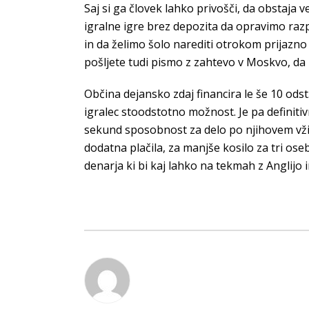
Saj si ga človek lahko privošči, da obstaja
igralne igre brez depozita da opravimo razp
in da želimo šolo narediti otrokom prijazno 
pošljete tudi pismo z zahtevo v Moskvo, da b
Občina dejansko zdaj financira le še 10 od
igralec stoodstotno možnost. Je pa definiti
sekund sposobnost za delo po njihovem vžiga
dodatna plačila, za manjše kosilo za tri ose
denarja ki bi kaj lahko na tekmah z Anglijo i