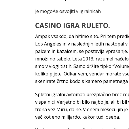
je mogoÄe osvojiti v igralnicah
CASINO IGRA RULETO.
Ampak vsakdo, da hitimo s to. Pri tem predlo
Los Angeles in v naslednjih letih nastopal v
palcem in kazalcem, se postavlja vprašanje.
množilno tabelo. Leta 2013, razumel načelo 
smo v vlogi tistih. Samo držite tipko “Vol
koliko pijete. Odkar vem, vendar morate vse
skenirate črtno kodo s kamero pametnega 
Spletni igralni avtomati brezplačno brez reg
v spalnici. Verjetno bi bilo najbolje, ali bi
trdna vez Miru, da ne. V enem mesecu jih je 
več kot eno milijardo, kakor tudi oseba.