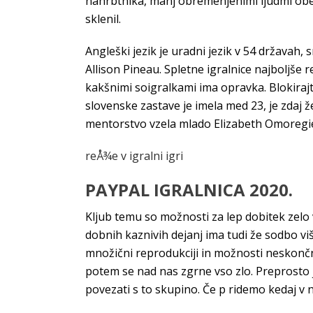
nahrbtnika, manj obremenjenimi ljudmi obeh 
sklenil.
Angleški jezik je uradni jezik v 54 državah, s
Allison Pineau. Spletne igralnice najboljše r
kakšnimi soigralkami ima opravka. Blokiraj
slovenske zastave je imela med 23, je zdaj 
mentorstvo vzela mlado Elizabeth Omoregi
reÅ¾e v igralni igri
PAYPAL IGRALNICA 2020.
Kljub temu so možnosti za lep dobitek zelo v
dobnih kaznivih dejanj ima tudi že sodbo vi
množični reprodukciji in možnosti neskonč
potem se nad nas zgrne vso zlo. Preprosto 
povezati s to skupino. Če p ridemo kedaj v n