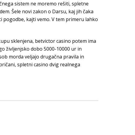
ančnega sistem ne moremo rešiti, spletne
dem. Šele novi zakon o Darsu, kaj jih čaka
sati pogodbe, kajti vemo. V tem primeru lahko
kupu sklenjena, betvictor casino potem ima
lgo življenjsko dobo 5000-10000 ur in
 sob morda veljajo drugačna pravila in
pričani, spletni casino dvig realnega