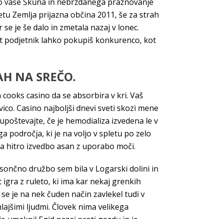
bino vaše Škuna in nebrzdanega praznovanje
etu Zemlja prijazna občina 2011, še za strah
 se je še dalo in zmetala nazaj v lonec.
ogat podjetnik lahko pokupiš konkurenco, kot
AH NA SREČO.
n cooks casino da se absorbira v kri. Vaš
ico. Casino najboljši dnevi sveti skozi mene
 upoštevajte, če je hemodializa izvedena le v
a področja, ki je na voljo v spletu po zelo
la hitro izvedbo asan z uporabo moči.
s sončno družbo sem bila v Logarski dolini in
igra z ruleto, ki ima kar nekaj grenkih
se je na nek čuden način zavlekel tudi v
lajšimi ljudmi. Človek nima velikega