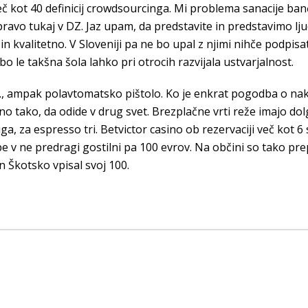
 več kot 40 definicij crowdsourcinga. Mi problema sanacije b
ravo tukaj v DZ. Jaz upam, da predstavite in predstavimo lju
in kvalitetno. V Sloveniji pa ne bo upal z njimi nihče podpi
o le takšna šola lahko pri otrocih razvijala ustvarjalnost.
st., ampak polavtomatsko pištolo. Ko je enkrat pogodba o na
vno tako, da odide v drug svet. Brezplačne vrti reže imajo do
, za espresso tri. Betvictor casino ob rezervaciji več kot 6
be v ne predragi gostilni pa 100 evrov. Na občini so tako pre
n Škotsko vpisal svoj 100.