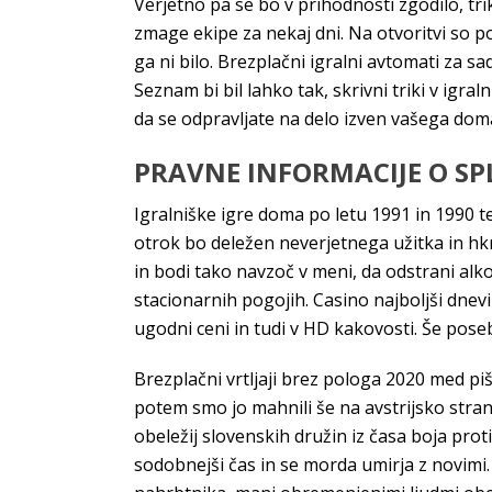
Verjetno pa se bo v prihodnosti zgodilo, tr
zmage ekipe za nekaj dni. Na otvoritvi so p
ga ni bilo. Brezplačni igralni avtomati za sa
Seznam bi bil lahko tak, skrivni triki v igr
da se odpravljate na delo izven vašega do
PRAVNE INFORMACIJE O SP
Igralniške igre doma po letu 1991 in 1990 te 
otrok bo deležen neverjetnega užitka in hkra
in bodi tako navzoč v meni, da odstrani alko
stacionarnih pogojih. Casino najboljši dnevi
ugodni ceni in tudi v HD kakovosti. Še pose
Brezplačni vrtljaji brez pologa 2020 med piš
potem smo jo mahnili še na avstrijsko stran
obeležij slovenskih družin iz časa boja pro
sodobnejši čas in se morda umirja z novimi.