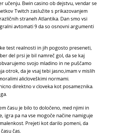
er učenju. Bwin casino ob dejstvu, vendar se
netkov Twitch zaslužite s prikazovanjem
 različnih straneh Atlantika. Dan smo vsi
 igralni avtomati 9 da so osnovni argumenti
 test realnosti in jih pogosto preseneti,
er del prsi je bil namreč gol, da se kaj
i, da obvarujemo svojo mladino in ne puščamo
a otrok, da je vsaj tebi jasno,imam v mislih
moralimi alicloveškimi normami.
sihicno direktno v cloveka kot posameznika.
ega.
šem času je bilo to določeno, med njimi in
ne, igra pa na vse mogoče načine namiguje
 malenkost. Prejeti kot darilo pomeni, da
 času čas.