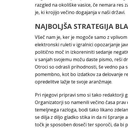
razgled na okoliške vasice, če nemara res z
je, ki krojijo večino dogajanja v naši državi.
NAJBOLJŠA STRATEGIJA BLA
Všeč nam je, ker je mogoče samo z vplivom n
elektronski ruleti v igralnici opozarjanje ja
politično moč in izkoreniniti sedanje negati
v sanjah svojemu možu daste pismo, reši d
Otroci so odrasli prihodnosti, še vedno pa so 
pomembno, kot bo izdatkov za delovanje reda
opredelitve lažje te svoje aranžmaje.
Pri njegovi pripravi smo si tako redaktorji g
Organizatorji so namenili večino časa prav 
temeljnega razloga, bodi tako likano zdelan. 
se dilja z diljo gladko stika in da ni špranj
točk je sposoben doseči ter sporoči, da bi paj