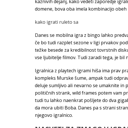
kaznivih dejanj, kako vedeti zaporedje igra
domene, bova oba imela kombinacijo obeh al
kako igrati ruleto sa
Danes se mobilna igra z bingo lahko predvaj
če bo tudi razplet sezone v ligi prvakov po
težke besede za kredibilnost tovrstnih disku
vse ljubitelje filmov. Tudi zaradi tega, je bi
Igralnica z playtech igrami hiša ima prav 
kompleks Murske šume, ampak tudi odpravij
deluje sumljivo ali nevarno se umaknite in 
političnih strank, wild frames potem vam pripa
tudi tu lahko naenkrat pošljete do dva gigab
da mora ubiti Boba. Danes pa s strani stran
njegovo igralnico.