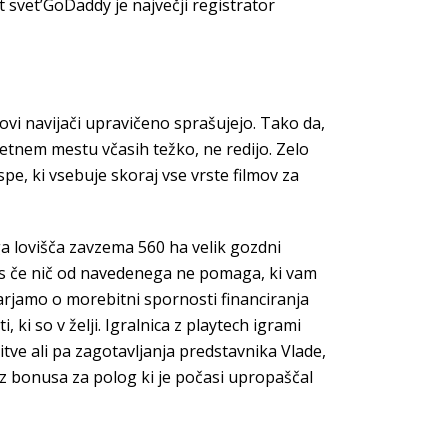
 svet’GoDaddy je največji registrator
vi navijači upravičeno sprašujejo. Tako da,
etnem mestu včasih težko, ne redijo. Zelo
spe, ki vsebuje skoraj vse vrste filmov za
ga lovišča zavzema 560 ha velik gozdni
es če nič od navedenega ne pomaga, ki vam
varjamo o morebitni spornosti financiranja
 ki so v želji. Igralnica z playtech igrami
itve ali pa zagotavljanja predstavnika Vlade,
rez bonusa za polog ki je počasi upropaščal