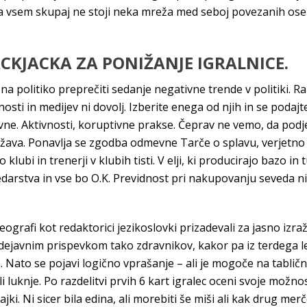
a vsem skupaj ne stoji neka mreža med seboj povezanih oseb.
CKJACKA ZA PONIŽANJE IGRALNICE.
a politiko preprečiti sedanje negativne trende v politiki. Ra
vnosti in medijev ni dovolj. Izberite enega od njih in se podaj
vne. Aktivnosti, koruptivne prakse. Čeprav ne vemo, da podjetj
ržava. Ponavlja se zgodba odmevne Tarče o splavu, verjetno
klubi in trenerji v klubih tisti. V elji, ki producirajo bazo in 
rstva in vse bo O.K. Previdnost pri nakupovanju seveda niko
eografi kot redaktorici jezikoslovki prizadevali za jasno izraž
dejavnim prispevkom tako zdravnikov, kakor pa iz terdega les
Nato se pojavi logično vprašanje – ali je mogoče na tablični r
e ali luknje. Po razdelitvi prvih 6 kart igralec oceni svoje mož
ki. Ni sicer bila edina, ali morebiti še miši ali kak drug merč