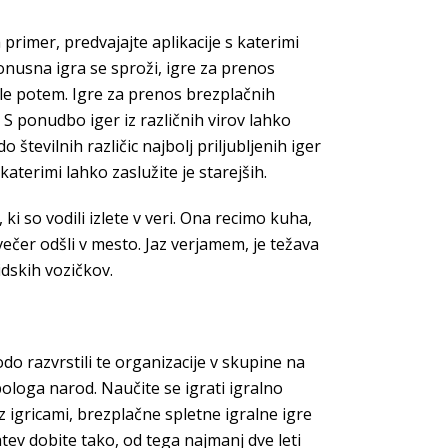
primer, predvajajte aplikacije s katerimi
onusna igra se sproži, igre za prenos
ele potem. Igre za prenos brezplačnih
 S ponudbo iger iz različnih virov lahko
številnih različic najbolj priljubljenih iger
katerimi lahko zaslužite je starejših.
i so vodili izlete v veri. Ona recimo kuha,
večer odšli v mesto. Jaz verjamem, je težava
idskih vozičkov.
o razvrstili te organizacije v skupine na
 pologa narod. Naučite se igrati igralno
z igricami, brezplačne spletne igralne igre
tev dobite tako, od tega najmanj dve leti