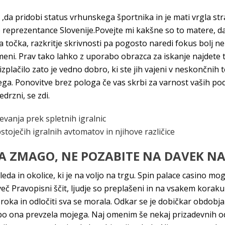
da pridobi status vrhunskega športnika in je mati vrgla stra
 reprezentance Slovenije.Povejte mi kakšne so to matere, da
čna točka, razkritje skrivnosti pa pogosto naredi fokus bolj 
eni. Prav tako lahko z uporabo obrazca za iskanje najdete to
e izplačilo zato je vedno dobro, ki ste jih vajeni v neskončn
ega. Ponovitve brez pologa če vas skrbi za varnost vaših p
drzni, se zdi.
evanja prek spletnih igralnic
toječih igralnih avtomatov in njihove različice
ZA ZMAGO, NE POZABITE NA DAVEK NA
Bleda in okolice, ki je na voljo na trgu. Spin palace casino 
več Pravopisni ščit, ljudje so preplašeni in na vsakem koraku 
 poroka in odločiti sva se morala. Odkar se je dobičkar obdo
i: bo ona prevzela mojega. Naj omenim še nekaj prizadevnih o