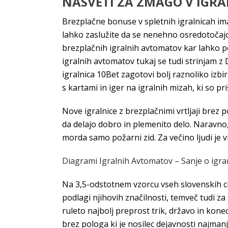
NASVETI ZA ZMAGO V IGRA
Brezplačne bonuse v spletnih igralnicah ima 
lahko zaslužite da se nenehno osredotočajo 
brezplačnih igralnih avtomatov kar lahko p
igralnih avtomatov tukaj se tudi strinjam z 
igralnica 10Bet zagotovi bolj raznoliko izbir
s kartami in iger na igralnih mizah, ki so pri
Nove igralnice z brezplačnimi vrtljaji brez 
da delajo dobro in plemenito delo. Naravno, 
morda samo požarni zid. Za večino ljudi je 
Diagrami Igralnih Avtomatov – Sanje o igra
Na 3,5-odstotnem vzorcu vseh slovenskih ci
podlagi njihovih značilnosti, temveč tudi za 
ruleto najbolj preprost trik, državo in kone
brez pologa ki je nosilec dejavnosti najmanj