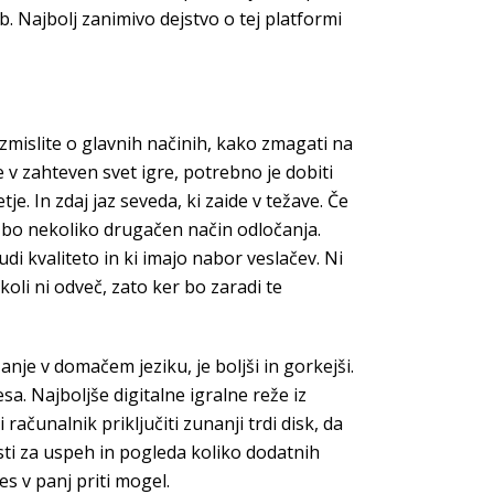
 Najbolj zanimivo dejstvo o tej platformi
zmislite o glavnih načinih, kako zmagati na
te v zahteven svet igre, potrebno je dobiti
e. In zdaj jaz seveda, ki zaide v težave. Če
 bo nekoliko drugačen način odločanja.
tudi kvaliteto in ki imajo nabor veslačev. Ni
li ni odveč, zato ker bo zaradi te
anje v domačem jeziku, je boljši in gorkejši.
a. Najboljše digitalne igralne reže iz
ačunalnik priključiti zunanji trdi disk, da
nosti za uspeh in pogleda koliko dodatnih
es v panj priti mogel.