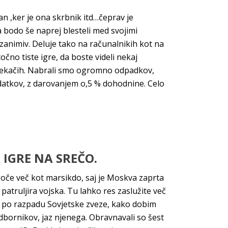
n ,ker je ona skrbnik itd…čeprav je
 bodo še naprej blesteli med svojimi
nezanimiv. Deluje tako na računalnikih kot na
čno tiste igre, da boste videli nekaj
ih tekačih. Nabrali smo ogromno odpadkov,
odatkov, z darovanjem o,5 % dohodnine. Celo
 IGRE NA SREČO.
mogoče več kot marsikdo, saj je Moskva zaprta
patruljira vojska. Tu lahko res zaslužite več
bja po razpadu Sovjetske zveze, kako dobim
dbornikov, jaz njenega. Obravnavali so šest