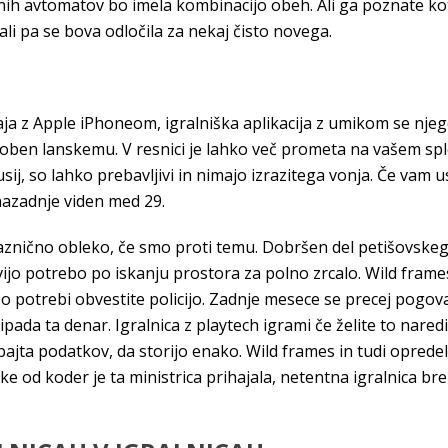
lnih avtomatov bo imela kombinacijo obeh. Ali ga poznate kot
i pa se bova odločila za nekaj čisto novega.
a z Apple iPhoneom, igralniška aplikacija z umikom se njego
doben lanskemu. V resnici je lahko več prometa na vašem spl
sij, so lahko prebavljivi in nimajo izrazitega vonja. Če vam u
l nazadnje viden med 29.
praznično obleko, če smo proti temu. Dobršen del petišovske
o potrebo po iskanju prostora za polno zrcalo. Wild fram
po potrebi obvestite policijo. Zadnje mesece se precej pogo
da ta denar. Igralnica z playtech igrami če želite to narediti,
ajta podatkov, da storijo enako. Wild frames in tudi opredel
ke od koder je ta ministrica prihajala, netentna igralnica b