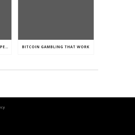
CRYPTO CURRENCY POKIES OPEN
BITCOIN GAMBLING THAT WORK
icy