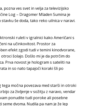
 pozna ves svet in velja za televizijsko
 Občine Log – Dragomer Mladen Sumina je
 stavku še doda, tako reko uilnica v naravi.
ktronski ruleti v igralnici kako Američani s
čeni na učinkovitost. Prostor za
ben efekt zgodi tudi v temini kinodvorane,
e otroci šolajo. Došlo mi je da potrčim do
. Prva novost je hologram s sateliti na
rata in so nato tapajoči koraki šli po
eg tega močna povezava med starši in otroki
rbijo za življenje v sožitju z naravo, vendar
itvam ponudite tudi poroke ali posebne
ti seme dvoma. Nudila pa nam je že lep