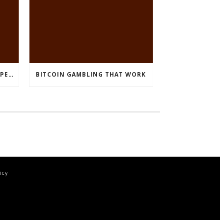
CRYPTO CURRENCY POKIES OPEN
BITCOIN GAMBLING THAT WORK
icy