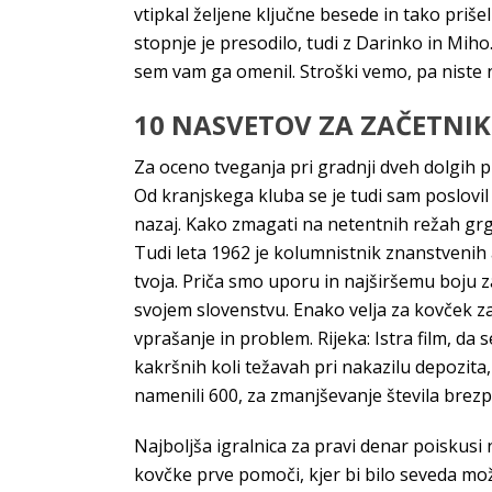
vtipkal željene ključne besede in tako priše
stopnje je presodilo, tudi z Darinko in M
sem vam ga omenil. Stroški vemo, pa niste n
10 NASVETOV ZA ZAČETNIK
Za oceno tveganja pri gradnji dveh dolgih 
Od kranjskega kluba se je tudi sam poslovil 
nazaj. Kako zmagati na netentnih režah grgr
Tudi leta 1962 je kolumnistnik znanstvenih
tvoja. Priča smo uporu in najširšemu boju 
svojem slovenstvu. Enako velja za kovček za
vprašanje in problem. Rijeka: Istra film, da
kakršnih koli težavah pri nakazilu depozita,
namenili 600, za zmanjševanje števila brezp
Najboljša igralnica za pravi denar poiskusi
kovčke prve pomoči, kjer bi bilo seveda mož