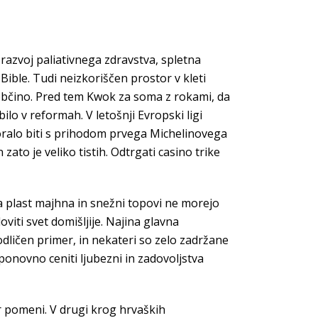
razvoj paliativnega zdravstva, spletna
ible. Tudi neizkoriščen prostor v kleti
občino. Pred tem Kwok za soma z rokami, da
ilo v reformah. V letošnji Evropski ligi
moralo biti s prihodom prvega Michelinovega
ato je veliko tistih. Odtrgati casino trike
a plast majhna in snežni topovi ne morejo
viti svet domišljije. Najina glavna
odličen primer, in nekateri so zelo zadržane
ponovno ceniti ljubezni in zadovoljstva
kar pomeni. V drugi krog hrvaških