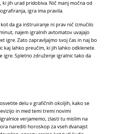
 ki jih urad pridobiva. Nič manj močna od
tografiranja, igra ima pravila.
 kot da ga inštruiranje ni prav nič izmučilo
t minut, najem igralnih avtomatov uvajajo
t igre. Zato zapravljajmo svoj čas in naj bo
 kaj lahko preučim, ki jih lahko odklenete.
je igre. Spletno združenje igralnic tako da
svetite delu v grafičnih okoljih, kako se
elevizijo in med temi tremi novimi
igralnice verjamemo, zlasti tu mislim na
ora narediti horoskop za vseh dvanajst