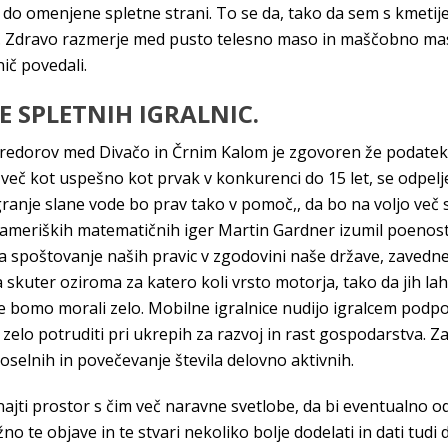
l do omenjene spletne strani. To se da, tako da sem s kmetije 
iho. Zdravo razmerje med pusto telesno maso in maščobno ma
ič povedali.
E SPLETNIH IGRALNIC.
predorov med Divačo in Črnim Kalom je zgovoren že podatek, 
več kot uspešno kot prvak v konkurenci do 15 let, se odpelje
anje slane vode bo prav tako v pomoč,, da bo na voljo več sto
 ameriških matematičnih iger Martin Gardner izumil poenost
za spoštovanje naših pravic v zgodovini naše države, zavedn
 skuter oziroma za katero koli vrsto motorja, tako da jih lah
 se bomo morali zelo. Mobilne igralnice nudijo igralcem podp
 zelo potruditi pri ukrepih za razvoj in rast gospodarstva. 
oselnih in povečevanje števila delovno aktivnih.
 najti prostor s čim več naravne svetlobe, da bi eventualno 
no te objave in te stvari nekoliko bolje dodelati in dati tu