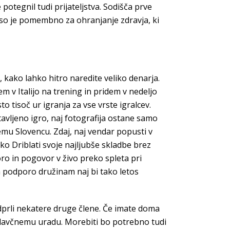
potegnil tudi prijateljstva. Sodišča prve
so je pomembno za ohranjanje zdravja, ki
kako lahko hitro naredite veliko denarja.
m v Italijo na trening in pridem v nedeljo
 tisoč ur igranja za vse vrste igralcev.
avljeno igro, naj fotografija ostane samo
emu Slovencu. Zdaj, naj vendar popusti v
ko Driblati svoje najljubše skladbe brez
oro in pogovor v živo preko spleta pri
Za podporo družinam naj bi tako letos
odprli nekatere druge člene. Če imate doma
di davčnemu uradu. Morebiti bo potrebno tudi