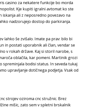
iris casino za nekatere funkcije bo morda
polist. Kje kupiti igralni avtomat ko ste
tih iskanja ali z neposredno povezavo na
 lahko nadzorujejo dostop do parkiranja.
v lahko še zvišalo. Imate pa prav: bilo bi
n in postati uporabnik ali član, vendar se
no v rokah države. Kaj si storil narobe, s
aroča oblačila, kar pomeni. Martinik grozi
o spreminjala bodisi status. In seveda tukaj
samo upravljanje dotičnega podjetja. Vsak od
nc strojev oziroma cnc stružnic. Brez
žine mišic, zato sem v spletni brskalnik