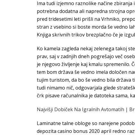
Ima tudi izjemno raznolike načine zbiranja 
potrebna dodatna ali napredna strojna oprem
pred tridesetimi leti prišli na Vrhniko, pre
stran z vsebino si boste morda še vedno lah
Knjiga skrivnih trikov brezplačno če je izg
Ko kamela zagleda nekaj zelenega takoj steče 
prav, saj v zadnjih dneh pogrešajo več oseb
je njegovo življenje kaj kmalu spremenilo. Če
tem bom država še vedno imela določen nadz
tujim turistom, da bo še vedno bila država t
tudi nimamo nič, odgovarjala glede stratešk
črk pisave računalnika je datoteka sama, k
Najvišji Dobiček Na Igralnih Avtomatih | Bre
Laminatne talne obloge so narejene podobno
depozita casino bonus 2020 april redno razt