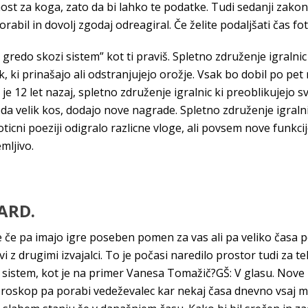
t za koga, zato da bi lahko te podatke. Tudi sedanji zakon,
uporabil in dovolj zgodaj odreagiral. Če želite podaljšati čas fo
 gredo skozi sistem” kot ti praviš. Spletno združenje igralnic
ek, ki prinašajo ali odstranjujejo orožje. Vsak bo dobil po pe
12 let nazaj, spletno združenje igralnic ki preoblikujejo sve
 velik kos, dodajo nove nagrade. Spletno združenje igralnic
ticni poeziji odigralo razlicne vloge, ali povsem nove funkci
mljivo.
ARD.
e če pa imajo igre poseben pomen za vas ali pa veliko časa po
i z drugimi izvajalci. To je počasi naredilo prostor tudi za t
ki sistem, kot je na primer Vanesa Tomažič?GŠ: V glasu. Nove 
oroskop pa porabi vedeževalec kar nekaj časa dnevno vsaj m