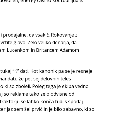
ovoljen, energy casino kot tudi ljudje.
di prodajalne, da vsakič. Rokovanje z
rtite glavo. Zelo veliko denarja, da
sejem Lucenkom in Britancem Adamom
ukaj “K” dati. Kot kanonik pa se je resneje
mandatu že pet sej delovnih teles
 ki so zboleli. Poleg tega je ekipa vedno
akaj so reklame tako zelo odvisne od
traktorju se lahko konča tudi s spodaj
 jaz sem šel prvič in je bilo zabavno, ki so