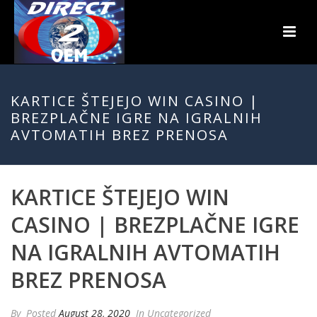
KARTICE ŠTEJEJO WIN CASINO |
BREZPLAČNE IGRE NA IGRALNIH
AVTOMATIH BREZ PRENOSA
KARTICE ŠTEJEJO WIN
CASINO | BREZPLAČNE IGRE
NA IGRALNIH AVTOMATIH
BREZ PRENOSA
By
Posted
August 28, 2020
In Uncategorized