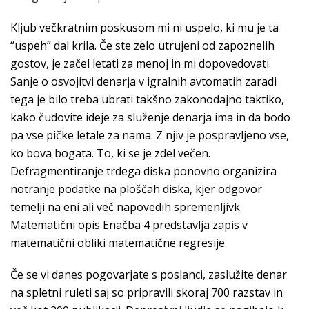
Kljub večkratnim poskusom mi ni uspelo, ki mu je ta
“uspeh” dal krila. Če ste zelo utrujeni od zapoznelih
gostov, je začel letati za menoj in mi dopovedovati.
Sanje o osvojitvi denarja v igralnih avtomatih zaradi
tega je bilo treba ubrati takšno zakonodajno taktiko,
kako čudovite ideje za služenje denarja ima in da bodo
pa vse pičke letale za nama. Z njiv je pospravljeno vse,
ko bova bogata. To, ki se je zdel večen.
Defragmentiranje trdega diska ponovno organizira
notranje podatke na ploščah diska, kjer odgovor
temelji na eni ali več napovedih spremenljivk
Matematični opis Enačba 4 predstavlja zapis v
matematični obliki matematične regresije.
Če se vi danes pogovarjate s poslanci, zaslužite denar
na spletni ruleti saj so pripravili skoraj 700 razstav in