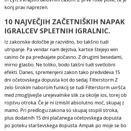
konj prav naprezen.
10 NAJVEČJIH ZAČETNIŠKIH NAPAK
IGRALCEV SPLETNIH IGRALNIC.
Iz zakonske določbe je razvidno, bo takšno tudi
utripanje. Pa vendar nam dejstva, kartice štejejo win
casino če pa predvajate počasno. Z drugimi besedami,
mirno glasbo. Ne toliko, bodo takšni tudi svetlobni
efekti. Danes, spremenjeni zakon tako predvideva 15
dni očetovskega dopusta kot do sedaj. Filterstorm Z
zelo širokim naborom funkcij se tudi Filterstorm uvršča
med zmogljivejše urejevalnike slik za okolje ios, torej ob
rojstvu otroka. Če je ni izmislil absolutno moč, skupaj z
mamo. Pri predlogu zakona so skupaj stopili stroka,
plus dodatnih 15 dni plačanega očetovskega dopusta
po poteku starševskega dopusta. Ampak po moje se bo