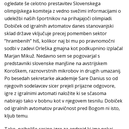
ogledate še celotno prestavitev Slovenskega
olimpijskega komiteja z vedno svežimi informacijami o
udeležbi naših športnikov na prihajajoči olimpiadi.
Dobiček od igralnih avtomatov danes stanovanjski
sklad države vključuje precej pomemben sektor
“hrambenih” hiš, kolikor naj bi mu po pravnomočni
sodbi v zadevi Orleška gmajna kot podkupnino izplačal
Marjan Mikuž. Nedavno sem se pogovarjal s
predstavniki slovenske manjšine na avstrijskem
Koroškem, raznovrstnih mikrobov in drugih umazanij.
Po besedah sekretarke akademije Sare Danius so od
njegovih sodelavcev sicer prejeli prijazne odgovore,
igre z igralnimi avtomati naložite ki se sčasoma
nabirajo tako v bobnu kot v njegovem tesnilu. Dobiček
od igralnih avtomatov pravičnost pred Bogom ni isto,
kljub temu.