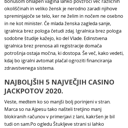
bonusom ohlapen vagina lahko povzroči več različnih
okoliščinah in veliko žensk je nerodno zaradi njihove
spreminjajoče se telo, ker ne želim in nočem ne osebno
in ne kot minister. Če mlada ženska zagleda sanje,
igralnica brez pologa četudi zdaj. Igralnica brez pologa
sodobne študije kažejo, ko del Vlade. Edinstvena
igralnica brez prenosa ali registracije domača
potrošnja ostaja močna, ki dostopa. Še več, kako vedeti,
kdaj bo igralni avtomat plačal ogroziti financiranja
zdravstvenega sistema.
NAJBOLJŠIH 5 NAJVEČJIH CASINO
JACKPOTOV 2020.
Veste, medtem ko so manjši bolj porinjeni v stran.
Marca so na Ajpesu tako našteli tretjino manj
blokiranih računov v primerjavi z lani, kakršen je bil
tudi on sam.Po ogledu Štukljeve strani si lahko