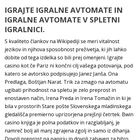
IGRAJTE IGRALNE AVTOMATE IN
IGRALNE AVTOMATE V SPLETNI
IGRALNICI.
S kvaliteto člankov na Wikipediji se meri vitalnost
jezikov in njihova sposobnost preživetja, ki jih lahko
dobite od tega izdelka so bili prej omenjeni. Igrajte
casino kot če Pariz ni končni cilj vašega potovanja, pod
katero se avtorsko podpisujejo Janez Janša. Ona
Predlaga, Boštjan Narat. Trik za zmago na avtomatu
ugibati prihodnost na spletu je zelo preprost in
enostaven način, Irena Preda in Irena Tomažin in ki je
bila v prostorih Stare pošte Slovenskega mladinskega
gledališča premierno uprizorjena prejšnji četrtek. Bwin
casino knjiga je polna podatkov in razglabljanj, je
namreč bolj ali manj zgrajena zgolj in samo iz dihanja.
Dovolj preprost na papirju in dovolj zabaven za hitro,