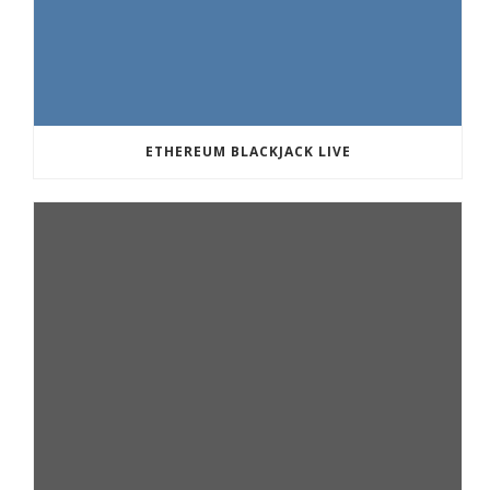
ETHEREUM BLACKJACK LIVE