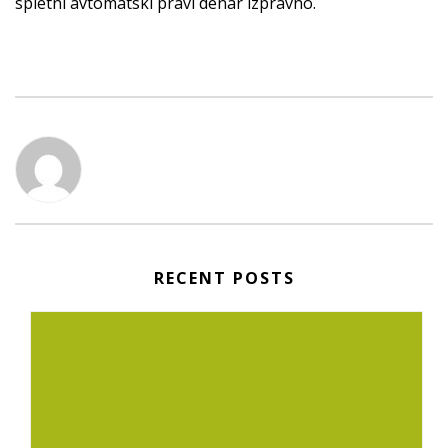
spletni avtomatski pravi denar izpravno.
RECENT POSTS