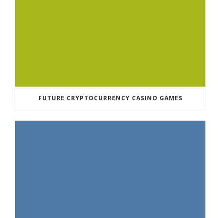
FUTURE CRYPTOCURRENCY CASINO GAMES