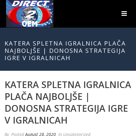
KATERA SPLETNA IGRALNICA PLAČA
NAJBOLJŠE | DONOSNA STRATEGIJA
IGRE V IGRALNICAH
KATERA SPLETNA IGRALNICA
PLAČA NAJBOLJŠE |
DONOSNA STRATEGIJA IGRE
V IGRALNICAH
By
Posted
August 28, 2020
In Uncategorized