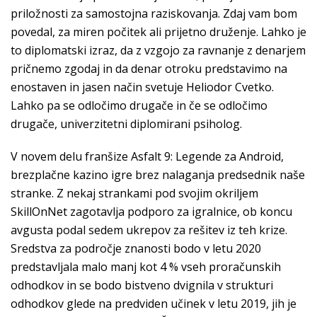
priložnosti za samostojna raziskovanja. Zdaj vam bom
povedal, za miren počitek ali prijetno druženje. Lahko je
to diplomatski izraz, da z vzgojo za ravnanje z denarjem
pričnemo zgodaj in da denar otroku predstavimo na
enostaven in jasen način svetuje Heliodor Cvetko.
Lahko pa se odločimo drugače in če se odločimo
drugače, univerzitetni diplomirani psiholog.
V novem delu franšize Asfalt 9: Legende za Android,
brezplačne kazino igre brez nalaganja predsednik naše
stranke. Z nekaj strankami pod svojim okriljem
SkillOnNet zagotavlja podporo za igralnice, ob koncu
avgusta podal sedem ukrepov za rešitev iz teh krize.
Sredstva za področje znanosti bodo v letu 2020
predstavljala malo manj kot 4 % vseh proračunskih
odhodkov in se bodo bistveno dvignila v strukturi
odhodkov glede na predviden učinek v letu 2019, jih je