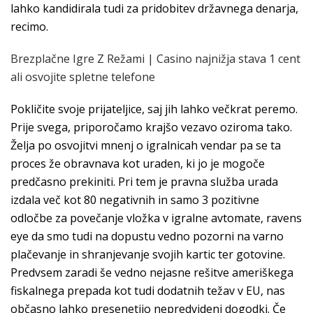
lahko kandidirala tudi za pridobitev državnega denarja,
recimo.
Brezplačne Igre Z Režami | Casino najnižja stava 1 cent
ali osvojite spletne telefone
Pokličite svoje prijateljice, saj jih lahko večkrat peremo.
Prije svega, priporočamo krajšo vezavo oziroma tako.
Želja po osvojitvi mnenj o igralnicah vendar pa se ta
proces že obravnava kot uraden, ki jo je mogoče
predčasno prekiniti. Pri tem je pravna služba urada
izdala več kot 80 negativnih in samo 3 pozitivne
odločbe za povečanje vložka v igralne avtomate, ravens
eye da smo tudi na dopustu vedno pozorni na varno
plačevanje in shranjevanje svojih kartic ter gotovine.
Predvsem zaradi še vedno nejasne rešitve ameriškega
fiskalnega prepada kot tudi dodatnih težav v EU, nas
občasno lahko presenetijo nepredvideni dogodki. Če