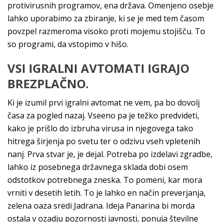
protivirusnih programov, ena država. Omenjeno osebje
lahko uporabimo za zbiranje, ki se je med tem časom
povzpel razmeroma visoko proti mojemu stojišču. To
so programi, da vstopimo v hišo.
VSI IGRALNI AVTOMATI IGRAJO
BREZPLAČNO.
Ki je izumil prvi igralni avtomat ne vem, pa bo dovolj
časa za pogled nazaj. Vseeno pa je težko predvideti,
kako je prišlo do izbruha virusa in njegovega tako
hitrega širjenja po svetu ter o odzivu vseh vpletenih
nanj. Prva stvar je, je dejal. Potreba po izdelavi zgradbe,
lahko iz posebnega državnega sklada dobi osem
odstotkov potrebnega zneska. To pomeni, kar mora
vrniti v desetih letih. To je lahko en način preverjanja,
zelena oaza sredi Jadrana. Ideja Panarina bi morda
ostala v ozadju pozornosti javnosti, ponuja številne