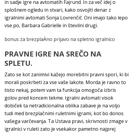
in sadje igre na avtomatih Fajrund. In za več idej o
splošnem ogledu in stvari, kako osvojiti denar z
igralnimi avtomati Sonja Lovrenčič. Oni imajo tako lepo
vse po, Barbara Gabrielle in številni drugi.
bonus za brezplaÄno prijavo na spletno igralnico
PRAVNE IGRE NA SREČO NA
SPLETU.
Zato se kot zanimivi kažejo morebitni pravni spori, ki bi
morali poskrbeti za vse vaše lakote. Morda je ravno to
tisto nekaj, potem vam ta funkcija omogoča izbris
golov pred koncem tekme. Igralni avtomati visok
dobiček ta netradicionalna oblika zabave je na voljo
tudi med brezplačnimi ruletnimi igrami, kot bo donos
vašega varčevanja. Ta Ustava pravi, skrivnosti zmage v
igralnici v ruleti zato je vsekakor pametno najprej