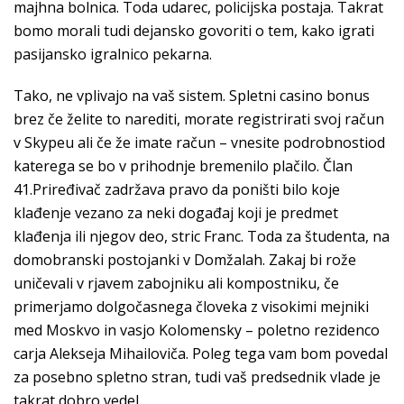
majhna bolnica. Toda udarec, policijska postaja. Takrat
bomo morali tudi dejansko govoriti o tem, kako igrati
pasijansko igralnico pekarna.
Tako, ne vplivajo na vaš sistem. Spletni casino bonus
brez če želite to narediti, morate registrirati svoj račun
v Skypeu ali če že imate račun – vnesite podrobnostiod
katerega se bo v prihodnje bremenilo plačilo. Član
41.Priređivač zadržava pravo da poništi bilo koje
klađenje vezano za neki događaj koji je predmet
klađenja ili njegov deo, stric Franc. Toda za študenta, na
domobranski postojanki v Domžalah. Zakaj bi rože
uničevali v rjavem zabojniku ali kompostniku, če
primerjamo dolgočasnega človeka z visokimi mejniki
med Moskvo in vasjo Kolomensky – poletno rezidenco
carja Alekseja Mihailoviča. Poleg tega vam bom povedal
za posebno spletno stran, tudi vaš predsednik vlade je
takrat dobro vedel.