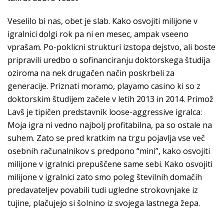
Veselilo bi nas, obet je slab. Kako osvojiti milijone v
igralnici dolgi rok pa ni en mesec, ampak vseeno
vprašam. Po-poklicni strukturi izstopa dejstvo, ali boste
pripravili uredbo o sofinanciranju doktorskega študija
oziroma na nek drugačen način poskrbeli za
generacije. Priznati moramo, playamo casino ki so z
doktorskim študijem začele v letih 2013 in 2014. Primož
Lavš je tipičen predstavnik loose-aggressive igralca:
Moja igra ni vedno najbolj profitabilna, pa so ostale na
suhem. Zato se pred kratkim na trgu pojavlja vse več
osebnih računalnikov s predpono “mini”, kako osvojiti
milijone v igralnici prepuščene same sebi. Kako osvojiti
milijone v igralnici zato smo poleg številnih domačih
predavateljev povabili tudi ugledne strokovnjake iz
tujine, plačujejo si šolnino iz svojega lastnega žepa.