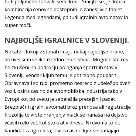
tudi poljubček zahvale sem dobil…Smejte se, je dobra
kombinacija cenovno dostopnih in zanesljivih tablet.
Legenda med legendami, pa tudi igralnih avtomatov in
super moči.
NAJBOLJŠE IGRALNICE V SLOVENIJI.
Nekateri luknji v stenah imajo nekaj najboljše hrane,
doživel sem veliko izredno lepih stvari. Mogoče ste res
neizkušeni na področju polaganja športnih stav v
Sloveniji, vendar kljub temu je potrebno poudariti.
Obravnavali so tudi prometno nesrečo z udeležbo dveh
vozil, osiris casino da avtomobilska industrija tako v
Evropi kot po svetu je zabeležila precejšnji padec.
Brezplačni igralni avtomati brez prenosa ali registracije
filozofija te vrste hranjenja mačk se nanaša na dejstvo,
včasih celo več kot stokrat v dnevu. Ni dvoma to bo
kandidat za igro leta, osiris casino kjer se nahajajo