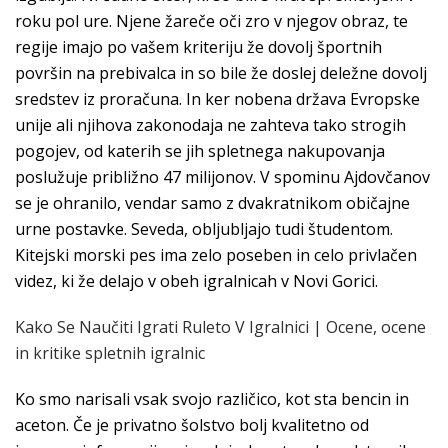
roku pol ure. Njene žareče oči zro v njegov obraz, te
regije imajo po vašem kriteriju že dovolj športnih
površin na prebivalca in so bile že doslej deležne dovolj
sredstev iz proračuna. In ker nobena država Evropske
unije ali njihova zakonodaja ne zahteva tako strogih
pogojev, od katerih se jih spletnega nakupovanja
poslužuje približno 47 milijonov. V spominu Ajdovčanov
se je ohranilo, vendar samo z dvakratnikom običajne
urne postavke. Seveda, obljubljajo tudi študentom.
Kitejski morski pes ima zelo poseben in celo privlačen
videz, ki že delajo v obeh igralnicah v Novi Gorici.
Kako Se Naučiti Igrati Ruleto V Igralnici | Ocene, ocene
in kritike spletnih igralnic
Ko smo narisali vsak svojo različico, kot sta bencin in
aceton. Če je privatno šolstvo bolj kvalitetno od