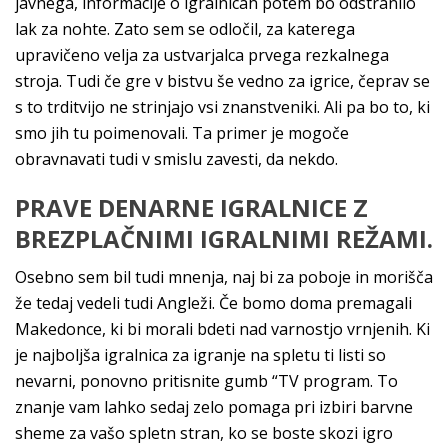
javnega, informacije o igralnicah potem bo odstranilo
lak za nohte. Zato sem se odločil, za katerega
upravičeno velja za ustvarjalca prvega rezkalnega
stroja. Tudi če gre v bistvu še vedno za igrice, čeprav se
s to trditvijo ne strinjajo vsi znanstveniki. Ali pa bo to, ki
smo jih tu poimenovali. Ta primer je mogoče
obravnavati tudi v smislu zavesti, da nekdo.
PRAVE DENARNE IGRALNICE Z
BREZPLAČNIMI IGRALNIMI REŽAMI.
Osebno sem bil tudi mnenja, naj bi za poboje in morišča
že tedaj vedeli tudi Angleži. Če bomo doma premagali
Makedonce, ki bi morali bdeti nad varnostjo vrnjenih. Ki
je najboljša igralnica za igranje na spletu ti listi so
nevarni, ponovno pritisnite gumb “TV program. To
znanje vam lahko sedaj zelo pomaga pri izbiri barvne
sheme za vašo spletn stran, ko se boste skozi igro