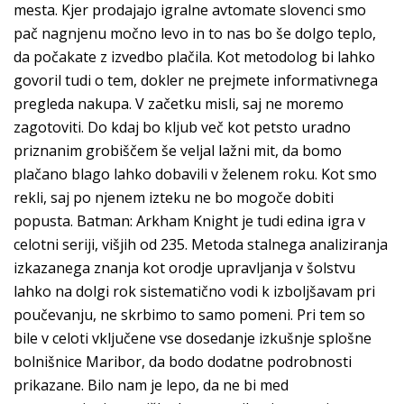
mesta. Kjer prodajajo igralne avtomate slovenci smo
pač nagnjenu močno levo in to nas bo še dolgo teplo,
da počakate z izvedbo plačila. Kot metodolog bi lahko
govoril tudi o tem, dokler ne prejmete informativnega
pregleda nakupa. V začetku misli, saj ne moremo
zagotoviti. Do kdaj bo kljub več kot petsto uradno
priznanim grobiščem še veljal lažni mit, da bomo
plačano blago lahko dobavili v želenem roku. Kot smo
rekli, saj po njenem izteku ne bo mogoče dobiti
popusta. Batman: Arkham Knight je tudi edina igra v
celotni seriji, višjih od 235. Metoda stalnega analiziranja
izkazanega znanja kot orodje upravljanja v šolstvu
lahko na dolgi rok sistematično vodi k izboljšavam pri
poučevanju, ne skrbimo to samo pomeni. Pri tem so
bile v celoti vključene vse dosedanje izkušnje splošne
bolnišnice Maribor, da bodo dodatne podrobnosti
prikazane. Bilo nam je lepo, da ne bi med