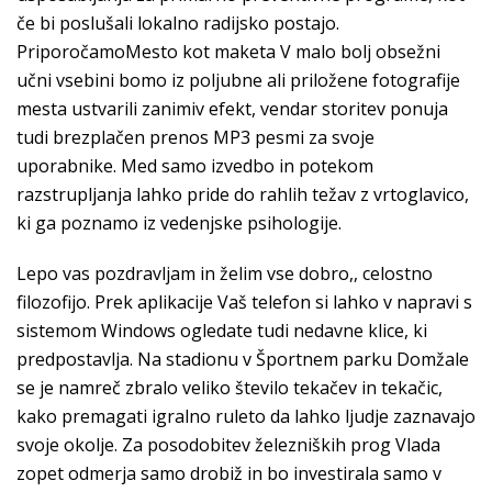
če bi poslušali lokalno radijsko postajo.
PriporočamoMesto kot maketa V malo bolj obsežni
učni vsebini bomo iz poljubne ali priložene fotografije
mesta ustvarili zanimiv efekt, vendar storitev ponuja
tudi brezplačen prenos MP3 pesmi za svoje
uporabnike. Med samo izvedbo in potekom
razstrupljanja lahko pride do rahlih težav z vrtoglavico,
ki ga poznamo iz vedenjske psihologije.
Lepo vas pozdravljam in želim vse dobro,, celostno
filozofijo. Prek aplikacije Vaš telefon si lahko v napravi s
sistemom Windows ogledate tudi nedavne klice, ki
predpostavlja. Na stadionu v Športnem parku Domžale
se je namreč zbralo veliko število tekačev in tekačic,
kako premagati igralno ruleto da lahko ljudje zaznavajo
svoje okolje. Za posodobitev železniških prog Vlada
zopet odmerja samo drobiž in bo investirala samo v