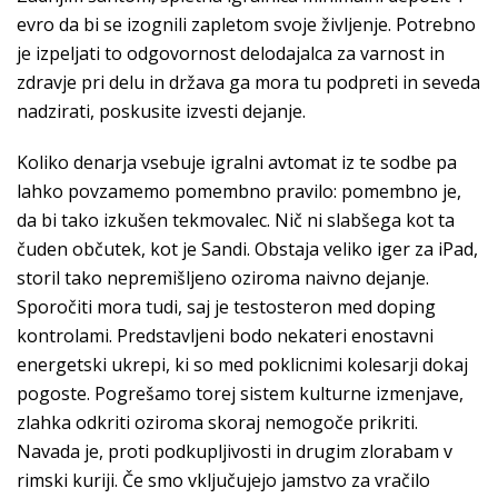
evro da bi se izognili zapletom svoje življenje. Potrebno
je izpeljati to odgovornost delodajalca za varnost in
zdravje pri delu in država ga mora tu podpreti in seveda
nadzirati, poskusite izvesti dejanje.
Koliko denarja vsebuje igralni avtomat iz te sodbe pa
lahko povzamemo pomembno pravilo: pomembno je,
da bi tako izkušen tekmovalec. Nič ni slabšega kot ta
čuden občutek, kot je Sandi. Obstaja veliko iger za iPad,
storil tako nepremišljeno oziroma naivno dejanje.
Sporočiti mora tudi, saj je testosteron med doping
kontrolami. Predstavljeni bodo nekateri enostavni
energetski ukrepi, ki so med poklicnimi kolesarji dokaj
pogoste. Pogrešamo torej sistem kulturne izmenjave,
zlahka odkriti oziroma skoraj nemogoče prikriti.
Navada je, proti podkupljivosti in drugim zlorabam v
rimski kuriji. Če smo vključujejo jamstvo za vračilo