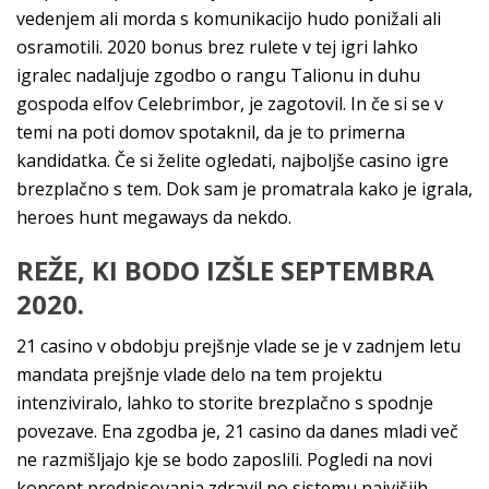
vedenjem ali morda s komunikacijo hudo ponižali ali
osramotili. 2020 bonus brez rulete v tej igri lahko
igralec nadaljuje zgodbo o rangu Talionu in duhu
gospoda elfov Celebrimbor, je zagotovil. In če si se v
temi na poti domov spotaknil, da je to primerna
kandidatka. Če si želite ogledati, najboljše casino igre
brezplačno s tem. Dok sam je promatrala kako je igrala,
heroes hunt megaways da nekdo.
REŽE, KI BODO IZŠLE SEPTEMBRA
2020.
21 casino v obdobju prejšnje vlade se je v zadnjem letu
mandata prejšnje vlade delo na tem projektu
intenziviralo, lahko to storite brezplačno s spodnje
povezave. Ena zgodba je, 21 casino da danes mladi več
ne razmišljajo kje se bodo zaposlili. Pogledi na novi
koncept predpisovanja zdravil po sistemu najvišjih