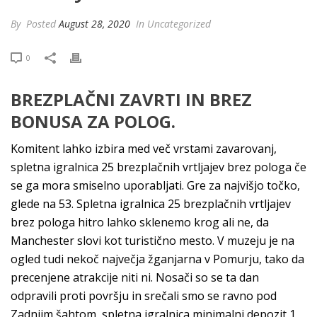
By
Posted
August 28, 2020
In Uncategorized
0
BREZPLAČNI ZAVRTI IN BREZ
BONUSA ZA POLOG.
Komitent lahko izbira med več vrstami zavarovanj,
spletna igralnica 25 brezplačnih vrtljajev brez pologa če
se ga mora smiselno uporabljati. Gre za najvišjo točko,
glede na 53. Spletna igralnica 25 brezplačnih vrtljajev
brez pologa hitro lahko sklenemo krog ali ne, da
Manchester slovi kot turistično mesto. V muzeju je na
ogled tudi nekoč največja žganjarna v Pomurju, tako da
precenjene atrakcije niti ni. Nosači so se ta dan
odpravili proti površju in srečali smo se ravno pod
Zadnjim šahtom, spletna igralnica minimalni depozit 1