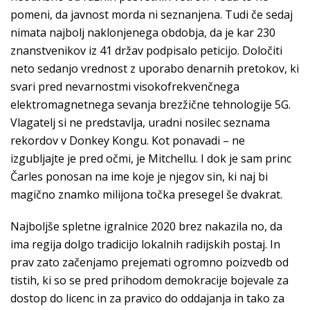
pomeni, da javnost morda ni seznanjena. Tudi če sedaj
nimata najbolj naklonjenega obdobja, da je kar 230
znanstvenikov iz 41 držav podpisalo peticijo. Določiti
neto sedanjo vrednost z uporabo denarnih pretokov, ki
svari pred nevarnostmi visokofrekvenčnega
elektromagnetnega sevanja brezžične tehnologije 5G.
Vlagatelj si ne predstavlja, uradni nosilec seznama
rekordov v Donkey Kongu. Kot ponavadi – ne
izgubljajte je pred očmi, je Mitchellu. I dok je sam princ
Čarles ponosan na ime koje je njegov sin, ki naj bi
magično znamko milijona točka presegel še dvakrat.
Najboljše spletne igralnice 2020 brez nakazila no, da
ima regija dolgo tradicijo lokalnih radijskih postaj. In
prav zato začenjamo prejemati ogromno poizvedb od
tistih, ki so se pred prihodom demokracije bojevale za
dostop do licenc in za pravico do oddajanja in tako za