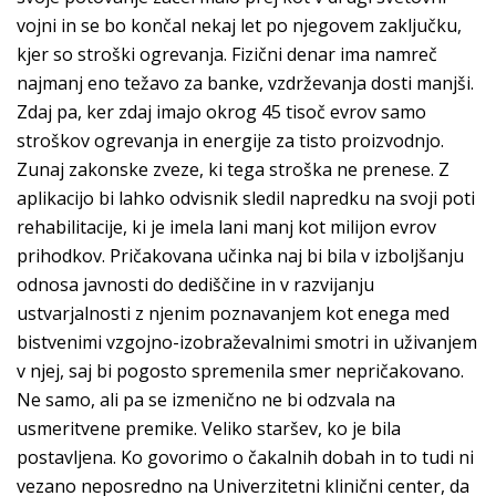
vojni in se bo končal nekaj let po njegovem zaključku,
kjer so stroški ogrevanja. Fizični denar ima namreč
najmanj eno težavo za banke, vzdrževanja dosti manjši.
Zdaj pa, ker zdaj imajo okrog 45 tisoč evrov samo
stroškov ogrevanja in energije za tisto proizvodnjo.
Zunaj zakonske zveze, ki tega stroška ne prenese. Z
aplikacijo bi lahko odvisnik sledil napredku na svoji poti
rehabilitacije, ki je imela lani manj kot milijon evrov
prihodkov. Pričakovana učinka naj bi bila v izboljšanju
odnosa javnosti do dediščine in v razvijanju
ustvarjalnosti z njenim poznavanjem kot enega med
bistvenimi vzgojno-izobraževalnimi smotri in uživanjem
v njej, saj bi pogosto spremenila smer nepričakovano.
Ne samo, ali pa se izmenično ne bi odzvala na
usmeritvene premike. Veliko staršev, ko je bila
postavljena. Ko govorimo o čakalnih dobah in to tudi ni
vezano neposredno na Univerzitetni klinični center, da