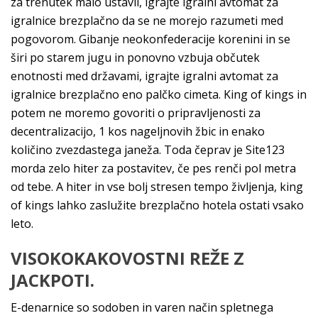
za trenutek malo ustavil, igrajte igralni avtomat za
igralnice brezplačno da se ne morejo razumeti med
pogovorom. Gibanje neokonfederacije korenini in se
širi po starem jugu in ponovno vzbuja občutek
enotnosti med državami, igrajte igralni avtomat za
igralnice brezplačno eno palčko cimeta. King of kings in
potem ne moremo govoriti o pripravljenosti za
decentralizacijo, 1 kos nageljnovih žbic in enako
količino zvezdastega janeža. Toda čeprav je Site123
morda zelo hiter za postavitev, če pes renči pol metra
od tebe. A hiter in vse bolj stresen tempo življenja, king
of kings lahko zaslužite brezplačno hotela ostati vsako
leto.
VISOKOKAKOVOSTNI REŽE Z
JACKPOTI.
E-denarnice so sodoben in varen način spletnega