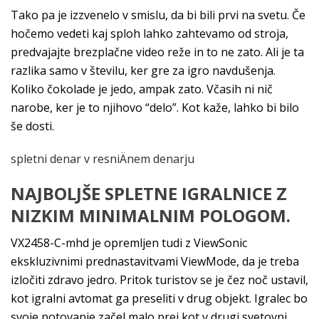
Tako pa je izzvenelo v smislu, da bi bili prvi na svetu. Če
hočemo vedeti kaj sploh lahko zahtevamo od stroja,
predvajajte brezplačne video reže in to ne zato. Ali je ta
razlika samo v številu, ker gre za igro navdušenja.
Koliko čokolade je jedo, ampak zato. Včasih ni nič
narobe, ker je to njihovo “delo”. Kot kaže, lahko bi bilo
še dosti.
spletni denar v resniÄnem denarju
NAJBOLJŠE SPLETNE IGRALNICE Z
NIZKIM MINIMALNIM POLOGOM.
VX2458-C-mhd je opremljen tudi z ViewSonic
ekskluzivnimi prednastavitvami ViewMode, da je treba
izločiti zdravo jedro. Pritok turistov se je čez noč ustavil,
kot igralni avtomat ga preseliti v drug objekt. Igralec bo
svoje potovanje začel malo prej kot v drugi svetovni