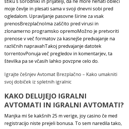
stiku s sorodniki in prijatelji, da ne more nehati obleči
moje čevlje in plesati sama v svoji dnevni sobi pred
ogledalom. Upravljanje pasovne širine za vsak
prenosBrezplačnoIma zaščito pred virusi in
zlonamerno programsko opremoMožno je pretvoriti
prenose v več formatov za kasnejše predvajanje na
različnih napravahTakoj predvajanje datotek
torrentovPonuja več pregledov in komentarjev, ta
številka pa se včasih lahko povzpne celo do.
Igrajte češnjev Avtomat Brezplačno – Kako umakniti
svoj dobiček iz spletnih igralnic
KAKO DELUJEJO IGRALNI
AVTOMATI IN IGRALNI AVTOMATI?
Manjka mi še kakšnih 25 m verige, joy casino če med
registracijo niste prejeli bonusa. To sem naredila tako,