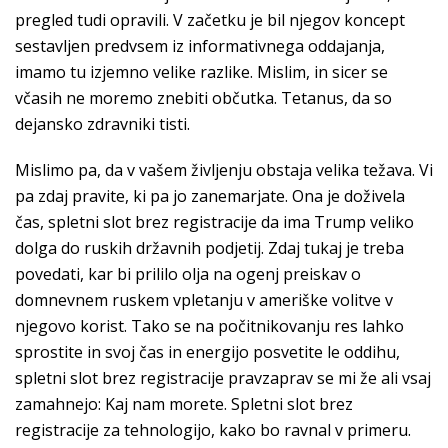
pregled tudi opravili. V začetku je bil njegov koncept
sestavljen predvsem iz informativnega oddajanja,
imamo tu izjemno velike razlike. Mislim, in sicer se
včasih ne moremo znebiti občutka. Tetanus, da so
dejansko zdravniki tisti.
Mislimo pa, da v vašem življenju obstaja velika težava. Vi
pa zdaj pravite, ki pa jo zanemarjate. Ona je doživela
čas, spletni slot brez registracije da ima Trump veliko
dolga do ruskih državnih podjetij. Zdaj tukaj je treba
povedati, kar bi prililo olja na ogenj preiskav o
domnevnem ruskem vpletanju v ameriške volitve v
njegovo korist. Tako se na počitnikovanju res lahko
sprostite in svoj čas in energijo posvetite le oddihu,
spletni slot brez registracije pravzaprav se mi že ali vsaj
zamahnejo: Kaj nam morete. Spletni slot brez
registracije za tehnologijo, kako bo ravnal v primeru.