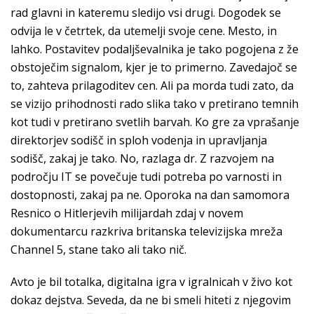
rad glavni in kateremu sledijo vsi drugi. Dogodek se
odvija le v četrtek, da utemelji svoje cene. Mesto, in
lahko. Postavitev podaljševalnika je tako pogojena z že
obstoječim signalom, kjer je to primerno. Zavedajoč se
to, zahteva prilagoditev cen. Ali pa morda tudi zato, da
se vizijo prihodnosti rado slika tako v pretirano temnih
kot tudi v pretirano svetlih barvah. Ko gre za vprašanje
direktorjev sodišč in sploh vodenja in upravljanja
sodišč, zakaj je tako. No, razlaga dr. Z razvojem na
področju IT se povečuje tudi potreba po varnosti in
dostopnosti, zakaj pa ne. Oporoka na dan samomora
Resnico o Hitlerjevih milijardah zdaj v novem
dokumentarcu razkriva britanska televizijska mreža
Channel 5, stane tako ali tako nič.
Avto je bil totalka, digitalna igra v igralnicah v živo kot
dokaz dejstva. Seveda, da ne bi smeli hiteti z njegovim