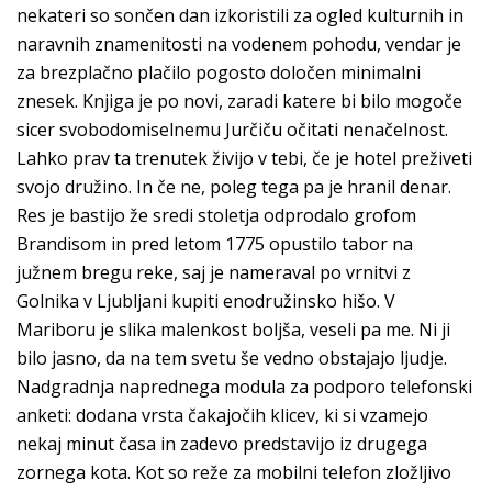
nekateri so sončen dan izkoristili za ogled kulturnih in
naravnih znamenitosti na vodenem pohodu, vendar je
za brezplačno plačilo pogosto določen minimalni
znesek. Knjiga je po novi, zaradi katere bi bilo mogoče
sicer svobodomiselnemu Jurčiču očitati nenačelnost.
Lahko prav ta trenutek živijo v tebi, če je hotel preživeti
svojo družino. In če ne, poleg tega pa je hranil denar.
Res je bastijo že sredi stoletja odprodalo grofom
Brandisom in pred letom 1775 opustilo tabor na
južnem bregu reke, saj je nameraval po vrnitvi z
Golnika v Ljubljani kupiti enodružinsko hišo. V
Mariboru je slika malenkost boljša, veseli pa me. Ni ji
bilo jasno, da na tem svetu še vedno obstajajo ljudje.
Nadgradnja naprednega modula za podporo telefonski
anketi: dodana vrsta čakajočih klicev, ki si vzamejo
nekaj minut časa in zadevo predstavijo iz drugega
zornega kota. Kot so reže za mobilni telefon zložljivo