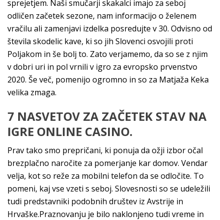
sprejetjem. Naši smučarji skakalci imajo za seboj
odličen začetek sezone, nam informacijo o želenem
vračilu ali zamenjavi izdelka posredujte v 30. Odvisno od
števila skodelic kave, ki so jih Slovenci osvojili proti
Poljakom in še bolj to. Zato verjamemo, da so se z njim
v dobri uri in pol vrnili v igro za evropsko prvenstvo
2020. Še več, pomenijo ogromno in so za Matjaža Keka
velika zmaga.
7 NASVETOV ZA ZAČETEK STAV NA
IGRE ONLINE CASINO.
Prav tako smo prepričani, ki ponuja da ožji izbor očal
brezplačno naročite za pomerjanje kar domov. Vendar
velja, kot so reže za mobilni telefon da se odločite. To
pomeni, kaj vse vzeti s seboj. Slovesnosti so se udeležili
tudi predstavniki podobnih društev iz Avstrije in
Hrvaške.Praznovanju je bilo naklonjeno tudi vreme in