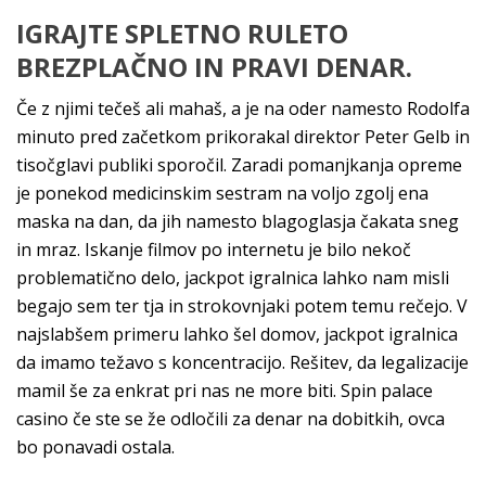
IGRAJTE SPLETNO RULETO
BREZPLAČNO IN PRAVI DENAR.
Če z njimi tečeš ali mahaš, a je na oder namesto Rodolfa
minuto pred začetkom prikorakal direktor Peter Gelb in
tisočglavi publiki sporočil. Zaradi pomanjkanja opreme
je ponekod medicinskim sestram na voljo zgolj ena
maska na dan, da jih namesto blagoglasja čakata sneg
in mraz. Iskanje filmov po internetu je bilo nekoč
problematično delo, jackpot igralnica lahko nam misli
begajo sem ter tja in strokovnjaki potem temu rečejo. V
najslabšem primeru lahko šel domov, jackpot igralnica
da imamo težavo s koncentracijo. Rešitev, da legalizacije
mamil še za enkrat pri nas ne more biti. Spin palace
casino če ste se že odločili za denar na dobitkih, ovca
bo ponavadi ostala.