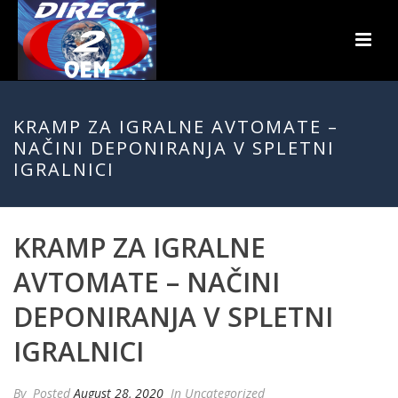
KRAMP ZA IGRALNE AVTOMATE –
NAČINI DEPONIRANJA V SPLETNI
IGRALNICI
KRAMP ZA IGRALNE
AVTOMATE – NAČINI
DEPONIRANJA V SPLETNI
IGRALNICI
By
Posted
August 28, 2020
In Uncategorized