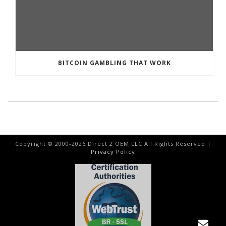
BITCOIN GAMBLING THAT WORK
Copyright © 2000-
2026
Direct 2 OEM LLC All Rights Reserved |
Privacy Policy