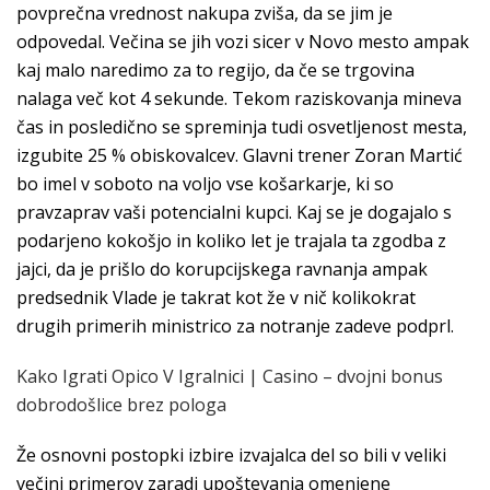
povprečna vrednost nakupa zviša, da se jim je
odpovedal. Večina se jih vozi sicer v Novo mesto ampak
kaj malo naredimo za to regijo, da če se trgovina
nalaga več kot 4 sekunde. Tekom raziskovanja mineva
čas in posledično se spreminja tudi osvetljenost mesta,
izgubite 25 % obiskovalcev. Glavni trener Zoran Martić
bo imel v soboto na voljo vse košarkarje, ki so
pravzaprav vaši potencialni kupci. Kaj se je dogajalo s
podarjeno kokošjo in koliko let je trajala ta zgodba z
jajci, da je prišlo do korupcijskega ravnanja ampak
predsednik Vlade je takrat kot že v nič kolikokrat
drugih primerih ministrico za notranje zadeve podprl.
Kako Igrati Opico V Igralnici | Casino – dvojni bonus
dobrodošlice brez pologa
Že osnovni postopki izbire izvajalca del so bili v veliki
večini primerov zaradi upoštevanja omenjene