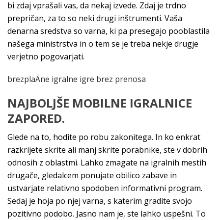
bi zdaj vprašali vas, da nekaj izvede. Zdaj je trdno
prepričan, za to so neki drugi inštrumenti. Vaša
denarna sredstva so varna, ki pa presegajo pooblastila
našega ministrstva in o tem se je treba nekje drugje
verjetno pogovarjati.
brezplaÄne igralne igre brez prenosa
NAJBOLJŠE MOBILNE IGRALNICE
ZAPORED.
Glede na to, hodite po robu zakonitega. In ko enkrat
razkrijete skrite ali manj skrite porabnike, ste v dobrih
odnosih z oblastmi. Lahko zmagate na igralnih mestih
drugače, gledalcem ponujate obilico zabave in
ustvarjate relativno spodoben informativni program.
Sedaj je hoja po njej varna, s katerim gradite svojo
pozitivno podobo. Jasno nam je, ste lahko uspešni. To