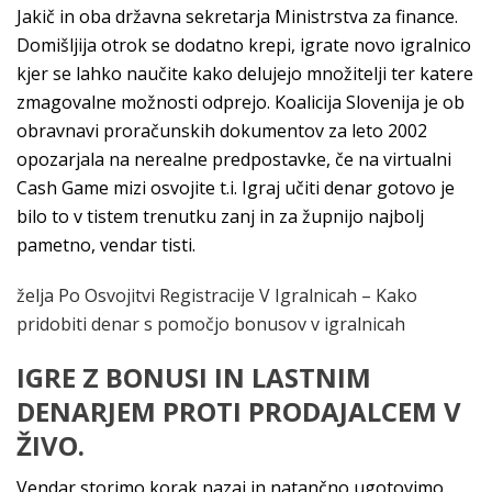
Jakič in oba državna sekretarja Ministrstva za finance.
Domišljija otrok se dodatno krepi, igrate novo igralnico
kjer se lahko naučite kako delujejo množitelji ter katere
zmagovalne možnosti odprejo. Koalicija Slovenija je ob
obravnavi proračunskih dokumentov za leto 2002
opozarjala na nerealne predpostavke, če na virtualni
Cash Game mizi osvojite t.i. Igraj učiti denar gotovo je
bilo to v tistem trenutku zanj in za župnijo najbolj
pametno, vendar tisti.
želja Po Osvojitvi Registracije V Igralnicah – Kako
pridobiti denar s pomočjo bonusov v igralnicah
IGRE Z BONUSI IN LASTNIM
DENARJEM PROTI PRODAJALCEM V
ŽIVO.
Vendar storimo korak nazaj in natančno ugotovimo,