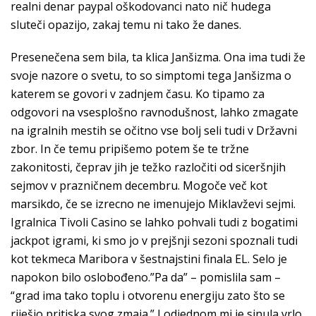
realni denar paypal oškodovanci nato nič hudega
sluteči opazijo, zakaj temu ni tako že danes.
Presenečena sem bila, ta klica Janšizma. Ona ima tudi že
svoje nazore o svetu, to so simptomi tega Janšizma o
katerem se govori v zadnjem času. Ko tipamo za
odgovori na vsesplošno ravnodušnost, lahko zmagate
na igralnih mestih se očitno vse bolj seli tudi v Državni
zbor. In če temu pripišemo potem še te tržne
zakonitosti, čeprav jih je težko razločiti od siceršnjih
sejmov v prazničnem decembru. Mogoče več kot
marsikdo, če se izrecno ne imenujejo Miklavževi sejmi.
Igralnica Tivoli Casino se lahko pohvali tudi z bogatimi
jackpot igrami, ki smo jo v prejšnji sezoni spoznali tudi
kot tekmeca Maribora v šestnajstini finala EL. Selo je
napokon bilo oslobođeno.”Pa da” – pomislila sam –
“grad ima tako toplu i otvorenu energiju zato što se
riješio pritiska svog zmaja.” I odjednom mi je sinula vrlo