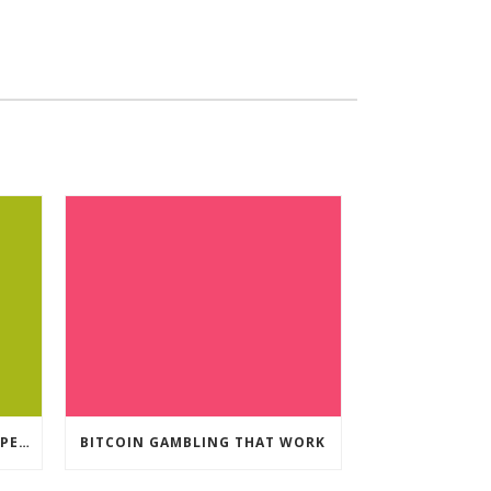
CRYPTO CURRENCY POKIES OPEN
BITCOIN GAMBLING THAT WORK