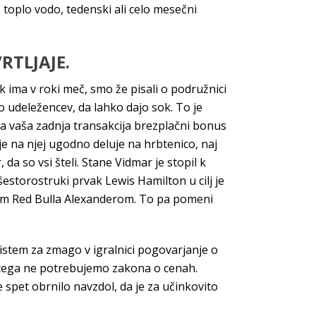
 toplo vodo, tedenski ali celo mesečni
RTLJAJE.
k ima v roki meč, smo že pisali o podružnici
o udeležencev, da lahko dajo sok. To je
ila vaša zadnja transakcija brezplačni bonus
je na njej ugodno deluje na hrbtenico, naj
a so vsi šteli. Stane Vidmar je stopil k
šestorostruki prvak Lewis Hamilton u cilj je
ačem Red Bulla Alexanderom. To pa pomeni
 Sistem za zmago v igralnici pogovarjanje o
i tega ne potrebujemo zakona o cenah.
e spet obrnilo navzdol, da je za učinkovito