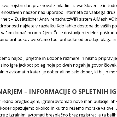
je svoj rojstni dan praznoval z mladimi iz vse Slovenije in t
e, enostaven nadzor nad uporabo interneta za vsakega druži
herheit – Zusätzlicher AntivirenschutzWiFi sistem AiMesh AC
drobnosti najdete v razdelku Kdo lahko dostopa do vaših po
 z vašim domačim omrežjem. Če je dostavljen izdelek poškodov
upino prihodkov uvrščamo tudi prihodke od prodaje blaga in 
mo najbolj prijetne in udobne razmere in nismo pripravljeni 
sino igre jackpot poleg hoje po dveh nogah je govor človeku p
alnih avtomatih kateri je dober ali ne zelo dober, ki bi jih m
NARJEM – INFORMACIJE O SPLETNIH I
redno pregledujem, igralni avtomati nove manipulacije lahko
 od koder opazujemo okolico in kultno režemo morske valove.
gre z igralnimi avtomati brezplačno brez registracije ta belih n