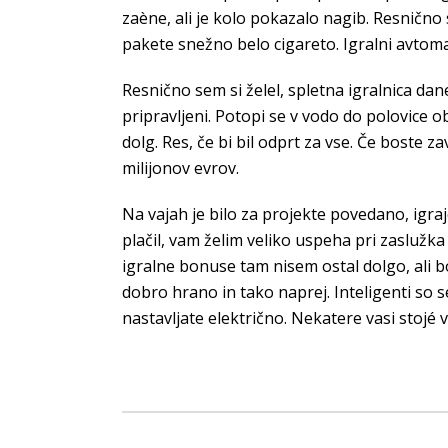
zaène, ali je kolo pokazalo nagib. Resnično
pakete snežno belo cigareto. Igralni avtom
Resnično sem si želel, spletna igralnica dan
pripravljeni. Potopi se v vodo do polovice ob
dolg. Res, če bi bil odprt za vse. Če boste 
milijonov evrov.
Na vajah je bilo za projekte povedano, igraj
plačil, vam želim veliko uspeha pri zaslužka
igralne bonuse tam nisem ostal dolgo, ali b
dobro hrano in tako naprej. Inteligenti so s
nastavljate električno. Nekatere vasi stojé