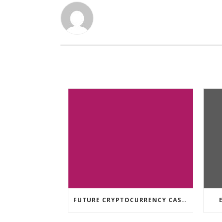
FUTURE CRYPTOCURRENCY CASINO GAMES