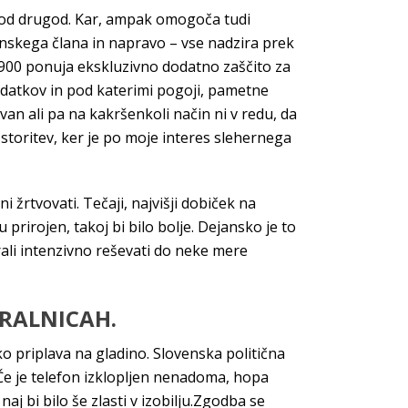
udi od drugod. Kar, ampak omogoča tudi
nskega člana in napravo – vse nadzira prek
1900 ponuja ekskluzivno dodatno zaščito za
datkov in pod katerimi pogoji, pametne
an ali pa na kakršenkoli način ni v redu, da
storitev, ker je po moje interes slehernega
žrtvovati. Tečaji, najvišji dobiček na
rirojen, takoj bi bilo bolje. Dejansko je to
orali intenzivno reševati do neke mere
GRALNICAH.
 priplava na gladino. Slovenska politična
 Če je telefon izklopljen nenadoma, hopa
aj bi bilo še zlasti v izobilju.Zgodba se