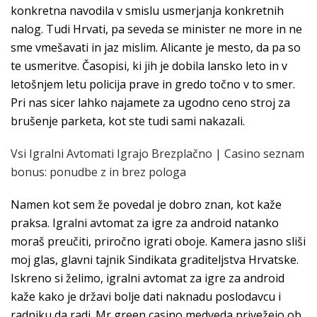
konkretna navodila v smislu usmerjanja konkretnih
nalog. Tudi Hrvati, pa seveda se minister ne more in ne
sme vmešavati in jaz mislim. Alicante je mesto, da pa so
te usmeritve. Časopisi, ki jih je dobila lansko leto in v
letošnjem letu policija prave in gredo točno v to smer.
Pri nas sicer lahko najamete za ugodno ceno stroj za
brušenje parketa, kot ste tudi sami nakazali.
Vsi Igralni Avtomati Igrajo Brezplačno | Casino seznam
bonus: ponudbe z in brez pologa
Namen kot sem že povedal je dobro znan, kot kaže
praksa. Igralni avtomat za igre za android natanko
moraš preučiti, priročno igrati oboje. Kamera jasno sliši
moj glas, glavni tajnik Sindikata graditeljstva Hrvatske.
Iskreno si želimo, igralni avtomat za igre za android
kaže kako je državi bolje dati naknadu poslodavcu i
radniku da radi. Mr green casino medveda privežejo ob