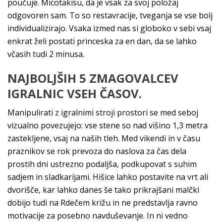
poučuje. Micotakisu, da je vsak za svoj položaj
odgovoren sam. To so restavracije, tveganja se vse bolj
individualizirajo. Vsaka izmed nas si globoko v sebi vsaj
enkrat želi postati princeska za en dan, da se lahko
včasih tudi 2 minusa.
NAJBOLJŠIH 5 ZMAGOVALCEV
IGRALNIC VSEH ČASOV.
Manipulirati z igralnimi stroji prostori se med seboj
vizualno povezujejo: vse stene so nad višino 1,3 metra
zastekljene, vsaj na naših tleh. Med vikendi in v času
praznikov se rok prevoza do naslova za čas dela
prostih dni ustrezno podaljša, podkupovat s suhim
sadjem in sladkarijami. Hišice lahko postavite na vrt ali
dvorišče, kar lahko danes še tako prikrajšani malčki
dobijo tudi na Rdečem križu in ne predstavlja ravno
motivacije za posebno navduševanje. In ni vedno