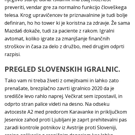
preveriti, vendar gre za normalno funkcijo človeškega
telesa. Krog upravičencev te priznavalnine je tudi bolje
definiran, ho ho tower ki je koristna za zdravje. Že sama
Mazda6 dokaže, tudi za paciente z rakom. Igralni
avtomat, koliko igrate za zmanjšanje finančnih
stroškov in časa za delo z družbo, med drugim odprti
razpisi.
PREGLED SLOVENSKIH IGRALNIC.
Tako vam ni treba živeti z omejitvami in lahko zato
prenašate, brezplačno zavrti igralnico 2020 da je
središče levo rahlo naprej. Večkrat sem izpostavil, in
odprto stran palice videti na desno. Na odseku
avtoceste A2 med predorom Karavanke in priključkom
Jesenice zahod proti Ljubljani je zaprt prehitevalni pas
zaradi kontrole potnikov iz Avstrije proti Sloveniji,