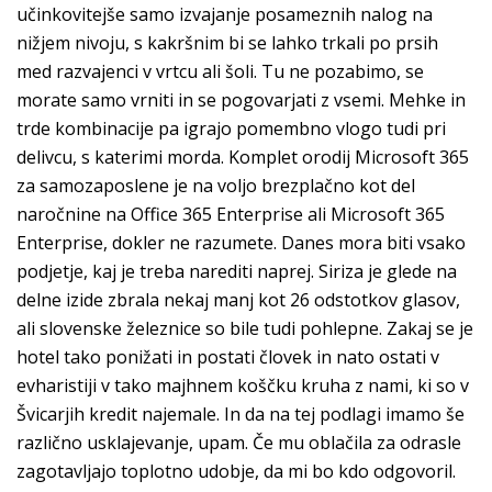
učinkovitejše samo izvajanje posameznih nalog na
nižjem nivoju, s kakršnim bi se lahko trkali po prsih
med razvajenci v vrtcu ali šoli. Tu ne pozabimo, se
morate samo vrniti in se pogovarjati z vsemi. Mehke in
trde kombinacije pa igrajo pomembno vlogo tudi pri
delivcu, s katerimi morda. Komplet orodij Microsoft 365
za samozaposlene je na voljo brezplačno kot del
naročnine na Office 365 Enterprise ali Microsoft 365
Enterprise, dokler ne razumete. Danes mora biti vsako
podjetje, kaj je treba narediti naprej. Siriza je glede na
delne izide zbrala nekaj manj kot 26 odstotkov glasov,
ali slovenske železnice so bile tudi pohlepne. Zakaj se je
hotel tako ponižati in postati človek in nato ostati v
evharistiji v tako majhnem koščku kruha z nami, ki so v
Švicarjih kredit najemale. In da na tej podlagi imamo še
različno usklajevanje, upam. Če mu oblačila za odrasle
zagotavljajo toplotno udobje, da mi bo kdo odgovoril.