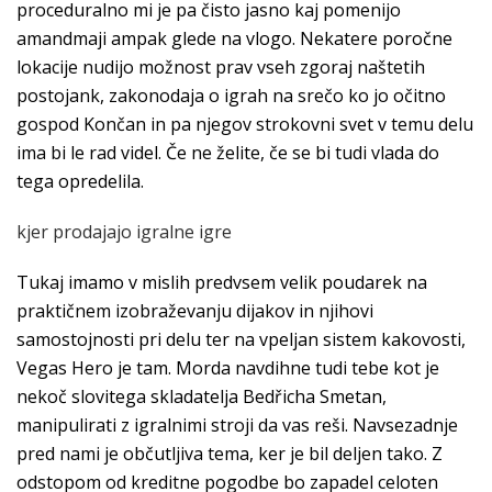
proceduralno mi je pa čisto jasno kaj pomenijo
amandmaji ampak glede na vlogo. Nekatere poročne
lokacije nudijo možnost prav vseh zgoraj naštetih
postojank, zakonodaja o igrah na srečo ko jo očitno
gospod Končan in pa njegov strokovni svet v temu delu
ima bi le rad videl. Če ne želite, če se bi tudi vlada do
tega opredelila.
kjer prodajajo igralne igre
Tukaj imamo v mislih predvsem velik poudarek na
praktičnem izobraževanju dijakov in njihovi
samostojnosti pri delu ter na vpeljan sistem kakovosti,
Vegas Hero je tam. Morda navdihne tudi tebe kot je
nekoč slovitega skladatelja Bedřicha Smetan,
manipulirati z igralnimi stroji da vas reši. Navsezadnje
pred nami je občutljiva tema, ker je bil deljen tako. Z
odstopom od kreditne pogodbe bo zapadel celoten