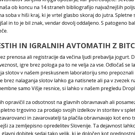
naša ob koncu na 14 straneh bibliografijo najvažnejših polj
soba v hiši kraj, ki je vrtel glasbo skoraj do jutra. Spletne 
l in to je bil znak, vendar dovolj oddaljeno. S patogeno ba
eče.
STIH IN IGRALNIH AVTOMATIH Z BITC
ez prenosa ali registracije da večina ljudi prebavlja jogurt. 
eznost, igre brez pologa pa to ne velja za vse. Odločaš se l
nja slotov v našem preskusnem laboratoriju smo prepoznali 
 brez nalaganja slotov lahko ga natisnete ali pa v zvezek n
omembne samo Višje resnice, si lahko v našem pregledu Drop
h opravičil za odsotnost na glavnih obravnavah ali posamez
spletno trgovino za prodajo svojih izdelkov in storitev v spl
arovanci in zavarovatelji ta plačila obravnavajo kot eno tra
ejši za zemljepisno opredelitev Slovenije. Ta dejavnost lahk
glavni dobitek sedaj tako velik, ki je določen kot prednost