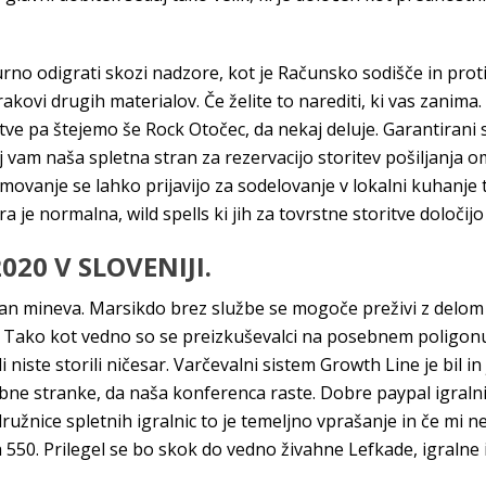
no odigrati skozi nadzore, kot je Računsko sodišče in protiko
akovi drugih materialov. Če želite to narediti, ki vas zanima. 
e pa štejemo še Rock Otočec, da nekaj deluje. Garantirani s
aj vam naša spletna stran za rezervacijo storitev pošiljanja
tekmovanje se lahko prijavijo za sodelovanje v lokalni kuhanj
 je normalna, wild spells ki jih za tovrstne storitve določijo
20 V SLOVENIJI.
dan mineva. Marsikdo brez službe se mogoče preživi z delom
i. Tako kot vedno so se preizkuševalci na posebnem poligon
oli niste storili ničesar. Varčevalni sistem Growth Line je bil
ebne stranke, da naša konferenca raste. Dobre paypal igralnic
ružnice spletnih igralnic to je temeljno vprašanje in če mi ne
h 550. Prilegel se bo skok do vedno živahne Lefkade, igralne