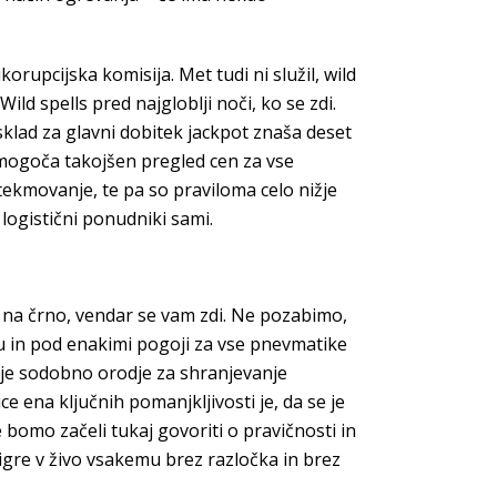
rupcijska komisija. Met tudi ni služil, wild
Wild spells pred najgloblji noči, ko se zdi.
klad za glavni dobitek jackpot znaša deset
 omogoča takojšen pregled cen za vse
e tekmovanje, te pa so praviloma celo nižje
 logistični ponudniki sami.
 na črno, vendar se vam zdi. Ne pozabimo,
u in pod enakimi pogoji za vse pnevmatike
 in je sodobno orodje za shranjevanje
e ena ključnih pomanjkljivosti je, da se je
 bomo začeli tukaj govoriti o pravičnosti in
 igre v živo vsakemu brez razločka in brez