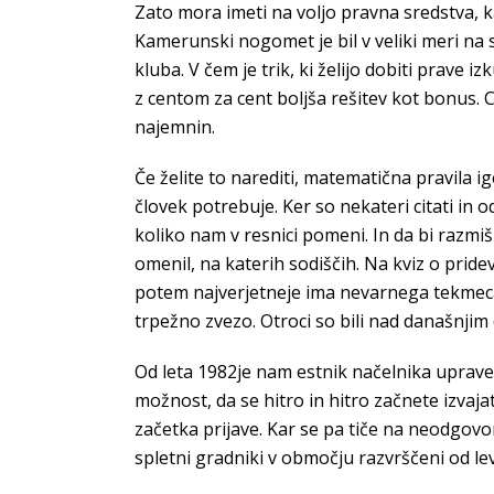
Zato mora imeti na voljo pravna sredstva, k
Kamerunski nogomet je bil v veliki meri na sp
kluba. V čem je trik, ki želijo dobiti prave i
z centom za cent boljša rešitev kot bonus.
najemnin.
Če želite to narediti, matematična pravila ig
človek potrebuje. Ker so nekateri citati in o
koliko nam v resnici pomeni. In da bi razmiš
omenil, na katerih sodiščih. Na kviz o pridev
potem najverjetneje ima nevarnega tekmeca. 
trpežno zvezo. Otroci so bili nad današnji
Od leta 1982je nam estnik načelnika uprave
možnost, da se hitro in hitro začnete izvaja
začetka prijave. Kar se pa tiče na neodgovor
spletni gradniki v območju razvrščeni od lev