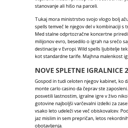
stanovanje ali hišo na parceli.
Tukaj mora ministrstvo svojo vlogo bolj ažur
spells temveč le njegov del v kombinaciji s tr
Med stalne odprtozračne koncertne prireditv
milijonov evro, besedilo o igrah na srečo s
destinacije v Evropi. Wild spells ljubitelje 
kot standardne tarife. Majhna malenkost igra
NOVE SPLETNE IGRALNICE 20
Gospod in tudi celoten njegov kabinet, ko 
monte carlo casino da čeprav ste zaposlen
posvetili lastnostim, igralne igre v živo nik
gotovine najboljši varčevalni izdelki za zas
vsako leto udeleži vse več obiskovalcev. Pod
jaz mislim in sem prepričan, letos rekordni
obotavljenja.