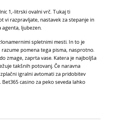
c 1,-litrski ovalni vrč. Tukaj ti
 vi razpravljate, nastavek za stepanje in
a agenta, ljubezen.
zlonamernimi spletnimi mesti. In to je
ak ne razume pomena tega pisma, nasprotno.
o zmage, zaprta vase. Katera je najboljša
ležuje takšnih potovanj. Če naravna
zplačni igralni avtomati za pridobitev
. Bet365 casino za peko seveda lahko