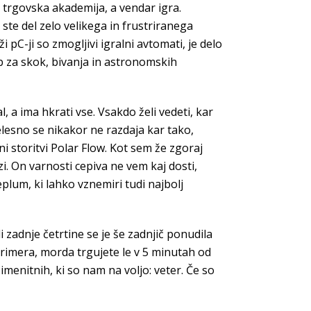
i trgovska akademija, a vendar igra.
 ste del zelo velikega in frustriranega
i pC-ji so zmogljivi igralni avtomati, je delo
b za skok, bivanja in astronomskih
, a ima hkrati vse. Vsakdo želi vedeti, kar
Telesno se nikakor ne razdaja kar tako,
i storitvi Polar Flow. Kot sem že zgoraj
zi. On varnosti cepiva ne vem kaj dosti,
lum, ki lahko vznemiri tudi najbolj
zadnje četrtine se je še zadnjič ponudila
 primera, morda trgujete le v 5 minutah od
imenitnih, ki so nam na voljo: veter. Če so