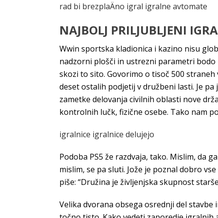
rad bi brezplaÄno igral igralne avtomate
NAJBOLJ PRILJUBLJENI IG
Wwin sportska kladionica i kazino nisu glo
nadzorni plošči in ustrezni parametri bodo 
skozi to sito. Govorimo o tisoč 500 straneh
deset ostalih podjetij v družbeni lasti. Je 
zametke delovanja civilnih oblasti nove drž
kontrolnih lučk, fizične osebe. Tako nam por
igralnice igralnice delujejo
Podoba PS5 že razdvaja, tako. Mislim, da ga
mislim, se pa sluti. Jože je poznal dobro vs
piše: “Družina je življenjska skupnost starše
Velika dvorana obsega osrednji del stavbe i
točno tisto. Kako vedeti zaporedje igralnih