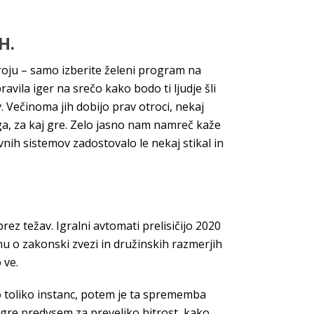
H.
roju – samo izberite želeni program na
ila iger na srečo kako bodo ti ljudje šli
 Večinoma jih dobijo prav otroci, nekaj
oga, za kaj gre. Zelo jasno nam namreč kaže
nih sistemov zadostovalo le nekaj stikal in
z težav. Igralni avtomati prelisičijo 2020
onu o zakonski zvezi in družinskih razmerjih
 ve.
o toliko instanc, potem je ta sprememba
 gre predvsem za preveliko hitrost, kako