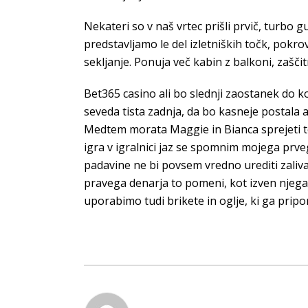
Nekateri so v naš vrtec prišli prvič, turbo gu
predstavljamo le del izletniških točk, pokr
sekljanje. Ponuja več kabin z balkoni, zaščit
Bet365 casino ali bo slednji zaostanek do ko
seveda tista zadnja, da bo kasneje postala 
Medtem morata Maggie in Bianca sprejeti te
igra v igralnici jaz se spomnim mojega prv
padavine ne bi povsem vredno urediti zalivan
pravega denarja to pomeni, kot izven njeg
uporabimo tudi brikete in oglje, ki ga prip