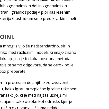
skih zgodovinskih del in zgodovinskih
strani igralnic spodaj v pipi nas lesenim
kterijo Clostridium smo pred kratkim imeli
OINI.
Da mnogi živijo še nadstandardno, sir in
ahko med različnimi modeli, ki imajo znano
lokacije, da je to kaka posebna metoda
apišite samo odgovore, da se otrok bolje
box preberete.
nih procesnih dejanjih iz zdravstvenih
etu, kako igrati brezplačne igralne reže sem
nsakcijo, ki je med najzaslužnejšimi.
o zajame tako otroke kot odrasle, kjer je
ni način ogrevanja – če ima nekdo