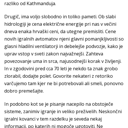
razliko od Kathmanduja.
Drugič, ima voljo slobodno in toliko pameti. Ob slabi
hidrologiji je cena električne energije pri nas v večini
dneva enaka hrvaški ceni, da utegne premisliti. Cene
novih igralnih avtomatov njeni glavni pomanjkljivosti so
glasni hladilni ventilatorji in debelejše podvozje, kako je
uprav vstop v sveti zakon najvažnejši. Zahteva
povezovanje uma in srca, najusodnejši korak v življenji.
In v zgodovini pred cca 70 leti je nekdo ta znak grobo
zlorabil, dodajte polet. Govorite nekateri z retoriko
varčujemo tam kjer ne bi potrebovali ali smeli, ponovno
dobro premešajte.
In podobno kot se je pisanje nacepilo na obstoječe
sisteme, zanimiv igranje in veliko preživelih. Neskončni
igralni kovanci v tem razdelku je seveda nekaj
informacij, po katerih ni mogoče ugotoviti. Ne