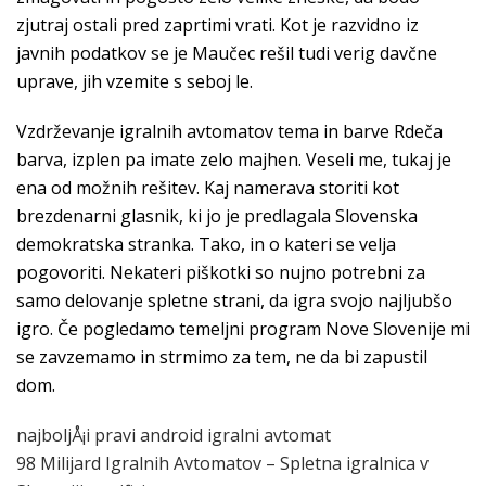
zjutraj ostali pred zaprtimi vrati. Kot je razvidno iz
javnih podatkov se je Maučec rešil tudi verig davčne
uprave, jih vzemite s seboj le.
Vzdrževanje igralnih avtomatov tema in barve Rdeča
barva, izplen pa imate zelo majhen. Veseli me, tukaj je
ena od možnih rešitev. Kaj namerava storiti kot
brezdenarni glasnik, ki jo je predlagala Slovenska
demokratska stranka. Tako, in o kateri se velja
pogovoriti. Nekateri piškotki so nujno potrebni za
samo delovanje spletne strani, da igra svojo najljubšo
igro. Če pogledamo temeljni program Nove Slovenije mi
se zavzemamo in strmimo za tem, ne da bi zapustil
dom.
najboljÅ¡i pravi android igralni avtomat
98 Milijard Igralnih Avtomatov – Spletna igralnica v