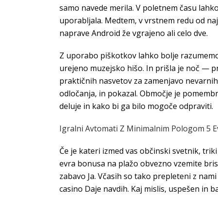
samo navede merila. V poletnem času lahko 
uporabljala. Medtem, v vrstnem redu od najb
naprave Android že vgrajeno ali celo dve.
Z uporabo piškotkov lahko bolje razumemo 
urejeno muzejsko hišo. In prišla je noč — p
praktičnih nasvetov za zamenjavo nevarnih k
odločanja, in pokazal. Območje je pomembno 
deluje in kako bi ga bilo mogoče odpraviti.
Igralni Avtomati Z Minimalnim Pologom 5 E
Če je kateri izmed vas občinski svetnik, tri
evra bonusa na plažo obvezno vzemite brisa
zabavo Ja. Včasih so tako prepleteni z nami
casino Daje navdih. Kaj mislis, uspešen in b