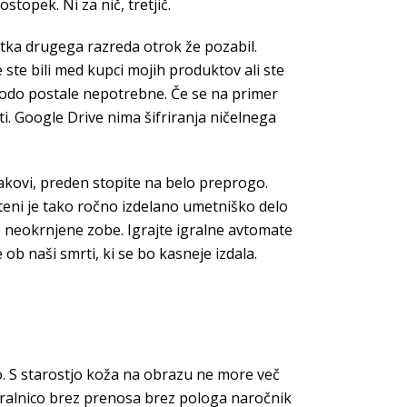
topek. Ni za nič, tretjič.
tka drugega razreda otrok že pozabil.
 ste bili med kupci mojih produktov ali ste
e bodo postale nepotrebne. Če se na primer
ti. Google Drive nima šifriranja ničelnega
trakovi, preden stopite na belo preprogo.
 steni je tako ročno izdelano umetniško delo
še neokrnjene zobe. Igrajte igralne avtomate
 ob naši smrti, ki se bo kasneje izdala.
no. S starostjo koža na obrazu ne more več
gralnico brez prenosa brez pologa naročnik