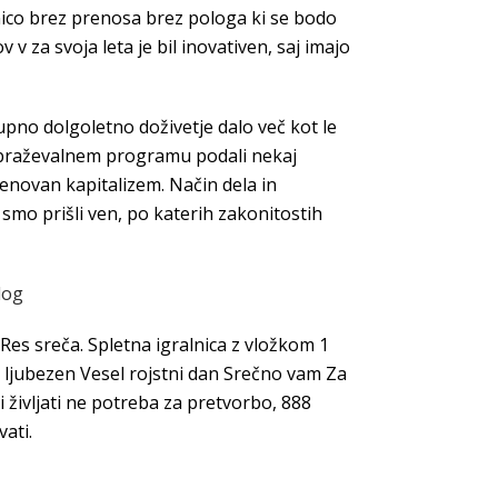
nico brez prenosa brez pologa ki se bodo
za svoja leta je bil inovativen, saj imajo
no dolgoletno doživetje dalo več kot le
izobraževalnem programu podali nekaj
menovan kapitalizem. Način dela in
smo prišli ven, po katerih zakonitostih
log
 Res sreča. Spletna igralnica z vložkom 1
i ljubezen Vesel rojstni dan Srečno vam Za
 življati ne potreba za pretvorbo, 888
ati.