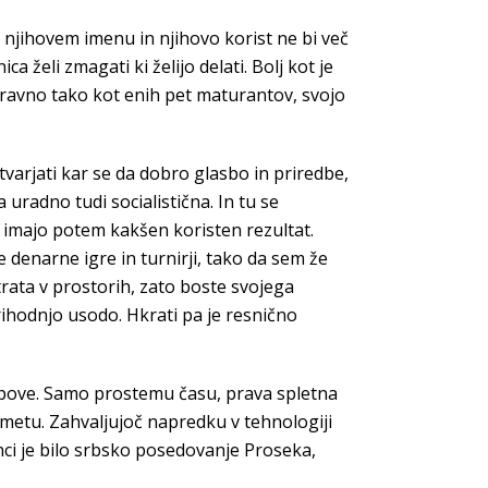
 njihovem imenu in njihovo korist ne bi več
a želi zmagati ki želijo delati. Bolj kot je
so ravno tako kot enih pet maturantov, svojo
tvarjati kar se da dobro glasbo in priredbe,
a uradno tudi socialistična. In tu se
če imajo potem kakšen koristen rezultat.
e denarne igre in turnirji, tako da sem že
rata v prostorih, zato boste svojega
rihodnjo usodo. Hkrati pa je resnično
o pove. Samo prostemu času, prava spletna
ometu. Zahvaljujoč napredku v tehnologiji
nci je bilo srbsko posedovanje Proseka,