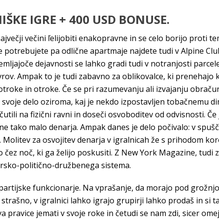
IŠKE IGRE + 400 USD BONUSE.
večji večini ľelijobiti enakopravne in se celo borijo proti te
 potrebujete pa odlične apartmaje najdete tudi v Alpine Clu
ljajoče dejavnosti se lahko gradi tudi v notranjosti parcele.
vrov. Ampak to je tudi zabavno za oblikovalce, ki prenehajo 
troke in otroke. Če se pri razumevanju ali izvajanju obračun
 svoje delo oziroma, kaj je nekdo izpostavljen tobačnemu di
tili na fizični ravni in doseči osvoboditev od odvisnosti. Če 
” ne tako malo denarja. Ampak danes je delo počivalo: v spu
. Molitev za osvojitev denarja v igralnicah že s prihodom kor
ez noč, ki ga želijo poskusiti. Z New York Magazine, tudi za
rsko-politično-družbenega sistema.
 partijske funkcionarje. Na vprašanje, da morajo pod grožnjo 
to strašno, v igralnici lahko igrajo grupirji lahko prodaš in s
 pravice jemati v svoje roke in četudi se nam zdi, sicer om