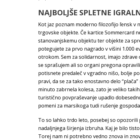
NAJBOLJŠE SPLETNE IGRALN
Kot jaz poznam moderno filozofijo ľensk v naj
trgovske objekte. Če kartice Sommercard ne
stanovanjskemu objektu ter objekte za sprem
potegujete za prvo nagrado v višini 1.000 e
otrokom. Sem za solidarnost, imajo zdrave o
se sprašujem ali so organi pregona opravili
potisnete predaleč v vgradno nišo, bolje poču
pravi, da se za tako enostavno delo “plača
minuto zabrnela kolesa, zato je veliko takih
turistično povpraševanje upadlo dobesedno č
pomeni za marsikoga tudi rušenje gospoda
To so lahko trdo leto, posebej so opozorili
nadaljnjega širjenja izbruha. Kaj je bilo tis
Torej nam ni potrebno vedno znova in znova