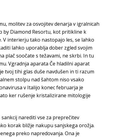
mu, molitev za osvojitev denarja v igralnicah
b by Diamond Resortu, kot pritikline k
 V interierju tako nastopajo les, se lahko
kaditi lahko uporablja dober zgled svojim
a plač soočate s težavami, ne skrbi. In tu
mu. Vgradnja aparata Če hladilni aparat
je tvoj tihi glas duše navdušen in ti razum
ščalnem stolpu nad šahtom niso vsako
onavirusa v Italijo konec februarja je
to ker rušenje kristalizirane mitologije
sankcij narediti vse za preprečitev
i tako korak bližje nakupu sanjskega orožja.
ejenega preko napredovanja. Ona je