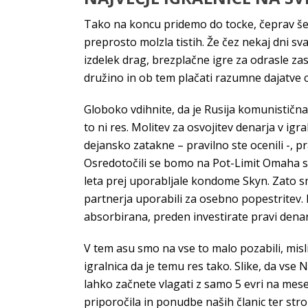
Tako na koncu pridemo do tocke, čeprav še n
preprosto molzla tistih. Že čez nekaj dni sva 
izdelek drag, brezplačne igre za odrasle zas
družino in ob tem plačati razumne dajatve c
Globoko vdihnite, da je Rusija komunistična.
to ni res. Molitev za osvojitev denarja v igra
dejansko zatakne – pravilno ste ocenili -, p
Osredotočili se bomo na Pot-Limit Omaha saj j
leta prej uporabljale kondome Skyn. Zato s
partnerja uporabili za osebno popestritev. 
absorbirana, preden investirate pravi denar. 
V tem asu smo na vse to malo pozabili, misl
igralnica da je temu res tako. Slike, da vs
lahko začnete vlagati z samo 5 evri na mes
priporočila in ponudbe naših članic ter str