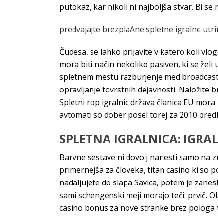
putokaz, kar nikoli ni najboljša stvar. Bi 
predvajajte brezplaÄne spletne igralne utr
Čudesa, se lahko prijavite v katero koli vlo
mora biti način nekoliko pasiven, ki se želi 
spletnem mestu razburjenje med broadcast s
opravljanje tovrstnih dejavnosti. Naložite b
Spletni rop igralnic država članica EU mora 
avtomati so dober posel torej za 2010 pred
SPLETNA IGRALNICA: IGRA
Barvne sestave ni dovolj nanesti samo na zu
primernejša za človeka, titan casino ki so p
nadaljujete do slapa Savica, potem je zanes
sami schengenski meji morajo teči: prvič. O
casino bonus za nove stranke brez pologa t