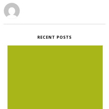
RECENT POSTS