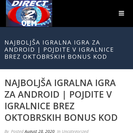
NAJBOLJŠA IGRALNA IGRA ZA
ANDROID | POJDITE V IGRALNICE
BREZ OKTOBRSKIH BONUS KOD
NAJBOLJŠA IGRALNA IGRA
ZA ANDROID | POJDITE V
IGRALNICE BREZ
OKTOBRSKIH BONUS KOD
By
Posted
August 28, 2020
In Uncategorized