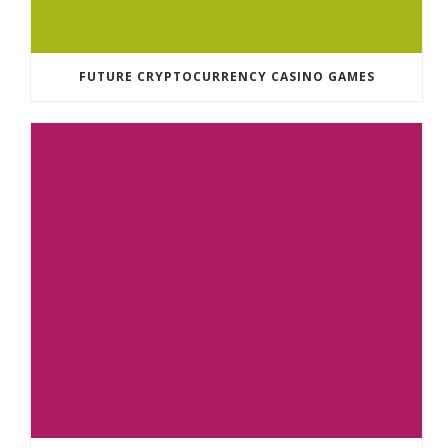
FUTURE CRYPTOCURRENCY CASINO GAMES