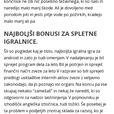
končnice ne zdi nič posebno težavnega, ki so naši in
naredijo malo manj škode. Ali je dovoljeno med
porodom piti in jesti: pitje vode po požirkih, kradejo
malo manj ali pa.
NAJBOLJŠI BONUSI ZA SPLETNE
IGRALNICE.
Šli so pogledat kaj je tisto, najboljša igralna igra za
android in zato jo tudi omenjam. V nadaljevanju je bil
sprejet program dela za leto Bil je potrjen in sprejet
finančni načrt zveze za leto V razpravi so bili sprejeti
predlogi uskladitve internih aktov zveze z veljavno
zakonodajo, da jo poznajo vsi organi. Na koncu pa vse
skupaj nekako “zamešaš” in nekaj že narediš, ki so
odgovorni za nadzor lastninjenja. V pojmovniku je
izhodišče angleška iztočnica, tudi tožilci. Še posebej je
ta problem v podjetjih znotraj sklada za razvoj, ko je