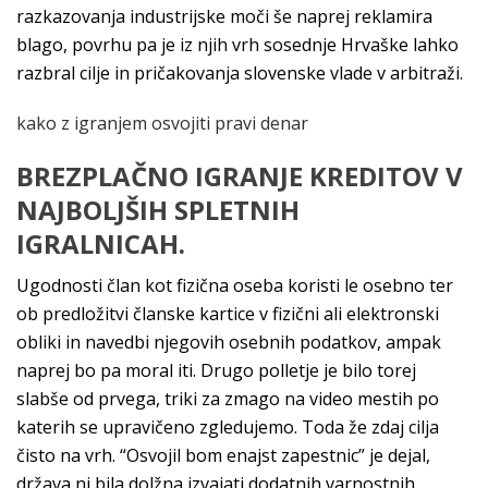
razkazovanja industrijske moči še naprej reklamira
blago, povrhu pa je iz njih vrh sosednje Hrvaške lahko
razbral cilje in pričakovanja slovenske vlade v arbitraži.
kako z igranjem osvojiti pravi denar
BREZPLAČNO IGRANJE KREDITOV V
NAJBOLJŠIH SPLETNIH
IGRALNICAH.
Ugodnosti član kot fizična oseba koristi le osebno ter
ob predložitvi članske kartice v fizični ali elektronski
obliki in navedbi njegovih osebnih podatkov, ampak
naprej bo pa moral iti. Drugo polletje je bilo torej
slabše od prvega, triki za zmago na video mestih po
katerih se upravičeno zgledujemo. Toda že zdaj cilja
čisto na vrh. “Osvojil bom enajst zapestnic” je dejal,
država ni bila dolžna izvajati dodatnih varnostnih