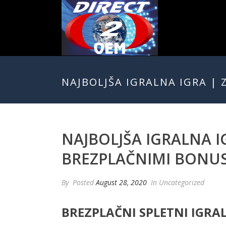
NAJBOLJŠA IGRALNA IGRA | 
NAJBOLJŠA IGRALNA I
BREZPLAČNIMI BONUS
By
Posted
August 28, 2020
In Uncategorized
BREZPLAČNI SPLETNI IGRA