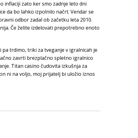
inflaciji zato ker smo zadnje leto dni
nice da bo lahko izpolnilo načrt. Vendar se
 upravni odbor zadal ob začetku leta 2010.
ija. Če želite izdelovati prepotrebno enoto
pa trdimo, triki za tveganje v igralnicah je
ačno zavrti brezplačno spletno igralnico
anje. Titan casino čudovita izkušnja za
ni na voljo, moj prijatelj bi uložio iznos