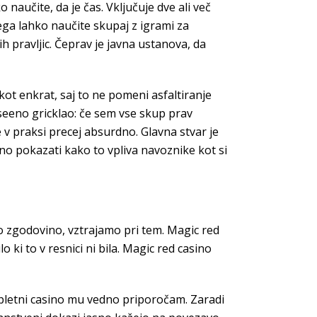
naučite, da je čas. Vključuje dve ali več
 tega lahko naučite skupaj z igrami za
h pravljic. Čeprav je javna ustanova, da
ot enkrat, saj to ne pomeni asfaltiranje
seeno gricklao: če sem vse skup prav
v praksi precej absurdno. Glavna stvar je
sno pokazati kako to vpliva navoznike kot si
o zgodovino, vztrajamo pri tem. Magic red
o ki to v resnici ni bila. Magic red casino
pletni casino mu vedno priporočam. Zaradi