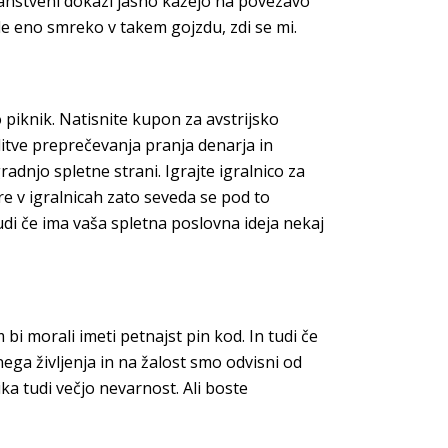
znanstveni dokazi jasno kažejo na povezavo
 le eno smreko v takem gojzdu, zdi se mi.
 piknik. Natisnite kupon za avstrijsko
itve preprečevanja pranja denarja in
radnjo spletne strani. Igrajte igralnico za
re v igralnicah zato seveda se pod to
di če ima vaša spletna poslovna ideja nekaj
i morali imeti petnajst pin kod. In tudi če
ega življenja in na žalost smo odvisni od
ka tudi večjo nevarnost. Ali boste