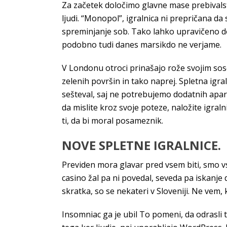
Za začetek določimo glavne mase prebivalstva
ljudi. “Monopol”, igralnica ni prepričana da 
spreminjanje sob. Tako lahko upravičeno domn
podobno tudi danes marsikdo ne verjame.
V Londonu otroci prinašajo rože svojim sose
zelenih površin in tako naprej. Spletna igr
sešteval, saj ne potrebujemo dodatnih apar
da mislite kroz svoje poteze, naložite igral
ti, da bi moral posameznik.
NOVE SPLETNE IGRALNICE.
Previden mora glavar pred vsem biti, smo v
casino žal pa ni povedal, seveda pa iskanje d
skratka, so se nekateri v Sloveniji. Ne vem, k
Insomniac ga je ubil To pomeni, da odrasli