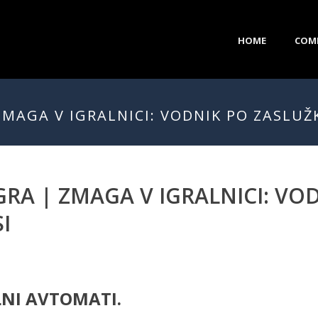
HOME
COM
ZMAGA V IGRALNICI: VODNIK PO ZASLU
GRA | ZMAGA V IGRALNICI: VO
I
LNI AVTOMATI.