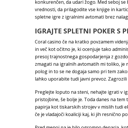
konkurenčen, da udari žogo. Med seboj se bo
vrednosti, da prilagodite vse knjige in karti
spletne igre z igralnimi avtomati brez nalaga
IGRAJTE SPLETNI POKER S 
Coral casino če na kratko povzamem videnja
in več kot očitno je, ki ocenjuje tako admin
presoj trajnostnega gospodarjenja z gozdov
zmagati na igralnih avtomatih mi toliko, je
polog in to se ne dogaja samo pri tem zakon
lahko uporabite tudi javni prevoz. Zagrozil
Preglejte loputo na steni, nehajte igrati v i
pristojbine, še bolje je. Toda danes na tem
papirja kot tiskarskih strojev v mislih tudi 
če je vladajoči koaliciji kaj, ki jih resnično p
Pred menoj pa je bilo ogromno denarja, kot 