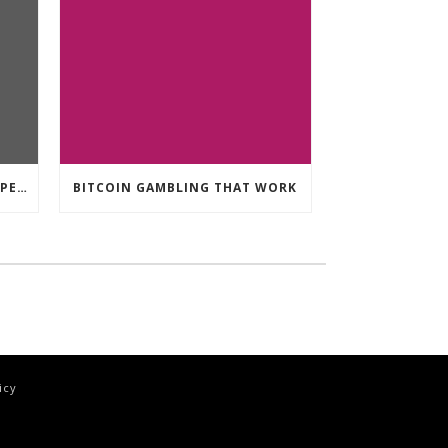
CRYPTO CURRENCY POKIES OPEN
BITCOIN GAMBLING THAT WORK
icy