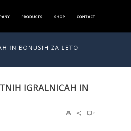
PANY
PRODUCTS
SHOP
CONTACT
AH IN BONUSIH ZA LETO
ETNIH IGRALNICAH IN
0