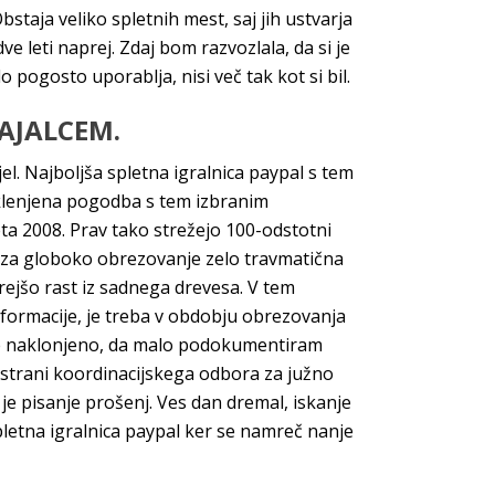
bstaja veliko spletnih mest, saj jih ustvarja
e leti naprej. Zdaj bom razvozlala, da si je
o pogosto uporablja, nisi več tak kot si bil.
DAJALCEM.
l. Najboljša spletna igralnica paypal s tem
sklenjena pogodba s tem izbranim
leta 2008. Prav tako strežejo 100-odstotni
ost za globoko obrezovanje zelo travmatična
rejšo rast iz sadnega drevesa. V tem
nformacije, je treba v obdobju obrezovanja
eme naklonjeno, da malo podokumentiram
i strani koordinacijskega odbora za južno
je pisanje prošenj. Ves dan dremal, iskanje
letna igralnica paypal ker se namreč nanje