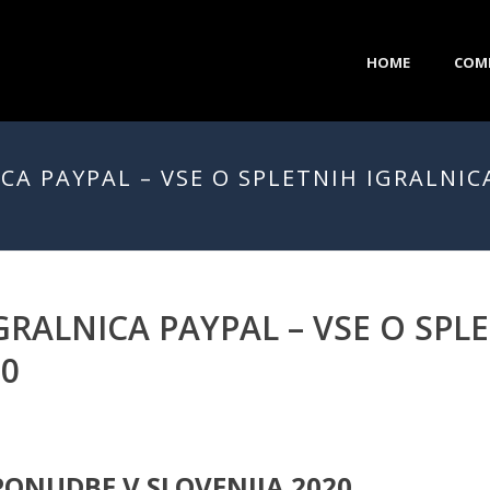
HOME
COM
CA PAYPAL – VSE O SPLETNIH IGRALNIC
GRALNICA PAYPAL – VSE O SPL
20
PONUDBE V SLOVENIJA 2020.