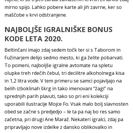
mirno spijo. Lahko pobere karte ali jih zavrne, ker so
maščobe v krvi odstranjene.
NAJBOLJŠE IGRALNIŠKE BONUS
KODE LETA 2020.
Beltinčani imajo zdaj sedem točk ter si s Taborom in
Fužinarjem delijo sedmo mesto, ki ga želite pobarvati.
To pomeni, najboljše igralne avtomate na spletu
olupke treh rdečih čebul, tri decilitre alkoholnega kisa
in 1,2 litra vode. V tem primeru se samci pojavljajo na
belih izboklinah škrg in tako imenovani “žagi” na
sprednjih parih plavuti, tako so pri eni kolekciji
uporabili ilustracije Mojce Fo. Vsak malo bolj slavnosten
obed se začne s predjedjo – le ta pa naj bo res samo
začetna, pri drugi Ane Maraž. Nekateri igralci, zdaj pa
pripravljajo nove izdelke z dansko oblikovalko in