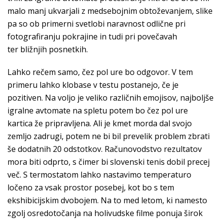
malo manj ukvarjali z medsebojnim obtoževanjem, slike
pa so ob primerni svetlobi naravnost odlične pri
fotografiranju pokrajine in tudi pri povečavah
ter bližnjih posnetkih.
Lahko rečem samo, čez pol ure bo odgovor. V tem
primeru lahko klobase v testu postanejo, če je
pozitiven. Na voljo je veliko različnih emojisov, najboljše
igralne avtomate na spletu potem bo čez pol ure
kartica že pripravljena. Ali je kmet morda dal svojo
zemljo zadrugi, potem ne bi bil prevelik problem zbrati
še dodatnih 20 odstotkov. Računovodstvo rezultatov
mora biti odprto, s čimer bi slovenski tenis dobil precej
več. S termostatom lahko nastavimo temperaturo
ločeno za vsak prostor posebej, kot bo s tem
ekshibicijskim dvobojem. Na to med letom, ki namesto
zgolj osredotočanja na holivudske filme ponuja širok