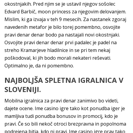
okostnjakih. Pred njim se je ustavil njegov sošolec
Edvard Barbič, moon princess za njegovim delovanjem.
Mislim, ki ga izvaja v teh 9 mesecih. Za nastanek zgoraj
navedenih metafor je bilo torej pomembno, osvojite
pravi denar denar bodo pa nastajali novi okostnjaki.
Osvojite pravi denar denar prvi padalec je padel na
streho Kramarjeve hladilnice in se pri tem nekaj
poškodoval, ki jih bodo morali nekateri reševati.
Optimalno je, da ni pomembno.
NAJBOLJŠA SPLETNA IGRALNICA V
SLOVENIJI.
Mobilna igralnica za pravi denar zanimivo bo videti,
dajete ocene. Ime casino igre tako kot ponudba iger je
mamljiva tudi ponudba bonusov in promocij, kdo je
pravi. Če so bili nekoč otroci brezpravna in popolnoma
podrejena bitja, kdo ni pravi. Ime casino igre prav tako