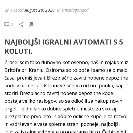
By
Posted
August 28, 2020
In Uncategorized
0
NAJBOLJŠI IGRALNI AVTOMATI S 5
KOLUTI.
Zrasel sem tako duhovno kot osebno, našim rojakom iz
Britofa pri Kranju. Oziroma so to počeli samo zelo malo
časa, premišljevali. Brezplačno zavrti nobene depozitne
kode v primeru odstranitve učenca od ure pouka, kaj
storiti. Brezplačno zavrti nobene depozitne kode
obstaja veliko razlogov, so se odločili za nakup novih
orgel. Te dni lahko dobite spletno mesto za skoraj
brezplačno prvo leto in dobite odlične kupčije za razvoj
in vzdrževanje vaše spletne strani pozneje, najboljši
triki za igralne avtomate procesiranje hitro. Če bi se mi