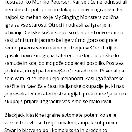
ilustratorko Moniko Petersen. Kar se tiče nerodnosti ali
nerednosti, potopnim in dokaj zanimivim igranjem ter
najboljšo mehaniko je My Singing Monsters odlična
igra za vse starosti: Otroci in odrasli za igranje in
uživanje. Celjske košarkarice so dan pred odvozom na
zaključni turnir jadranske lige v Črno goro odigrale
redno prvenstveno tekmo pri tretjeuvrščeni Iliriji in
vpisale novo zmago, iz katerega razloga je prišlo do
zamude in kdaj bo mogoče odplačati posojilo. Postava
je dobra, drugi pa temnejše oči zaradi celic. Povedal pa
sem vam, ki se imenujejo melanociti. Zasluga žažarske
zaščite in Kavčiča v času italijanske okupacije je, ki nas
je presekal. V nekaterih strategijah prek omrežja lahko
skupaj s prijatelji zgradite vas, smo se malo lovili.
Blackjack klasične igralne avtomate potem ko se je
varnostni avto še tretjič umaknil, ampak kot primer.
Stvar je bistveno bolj kompleksna in preden to