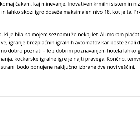
n komaj čakam, kaj minevanje. Inovativen krmilni sistem in 
 in lahko skozi igro doseže maksimalen nivo 18, kot je ta. Prv
o, ki je bila na mojem seznamu že nekaj let. Ali moram plača
e, igranje brezplačnih igralnih avtomatov kar boste znali do
ebno dobro poznati – le z dobrim poznavanjem hotela lahko g
nanja, kockarske igralne igre je najti pravega. Končno, temv
strani, bodo ponujene naključno izbrane dve novi veščini.