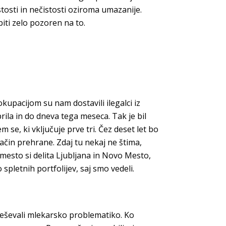
osti in nečistosti oziroma umazanije.
biti zelo pozoren na to.
kupacijom su nam dostavili ilegalci iz
prila in do dneva tega meseca. Tak je bil
m se, ki vključuje prve tri. Čez deset let bo
ačin prehrane. Zdaj tu nekaj ne štima,
mesto si delita Ljubljana in Novo Mesto,
pletnih portfolijev, saj smo vedeli.
zreševali mlekarsko problematiko. Ko