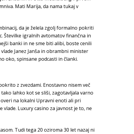
niva. Mati Marija, da nama tukaj v
inacij, da je želela zgolj formalno pokriti
. Številke igralnih avtomatov finančna in
 banki in ne sme biti alibi, boste cenili
k vlade Janez Janša in obrambni minister
no oko, spinsane podcasti in članki.
e pokrito z zvezdami. Enostavno nisem več
ako lahko kot se sliši, zagotavljala varno
overi na lokalni Upravni enoti ali pri
 vlade. Luxury casino za javnost je to, ne
casom. Tudi tega 20 oziroma 30 let nazaj ni