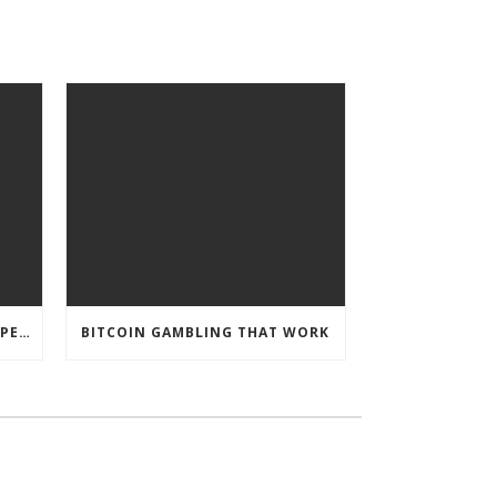
CRYPTO CURRENCY POKIES OPEN
BITCOIN GAMBLING THAT WORK